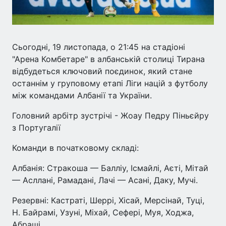
Сьогодні, 19 листопада, о 21:45 на стадіоні
"Арена Комбетаре" в албанській столиці Тирана
відбудеться ключовий поєдинок, який стане
останнім у груповому етапі Ліги націй з футболу
між командами Албанії та України.
Головний арбітр зустрічі - Жоау Педру Піньєйру
з Португалії
Команди в початковому складі:
Албанія: Стракоша — Балліу, Ісмайлі, Аєті, Мітай
— Асллані, Рамадані, Лачі — Асані, Даку, Мучі.
Резервні: Кастраті, Шеррі, Хісай, Мерсінай, Туці,
Н. Байрамі, Узуні, Міхай, Сефері, Муя, Ходжа,
Абраші.