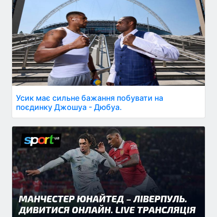
Усик має сильне бажання побувати на
поєдинку Джошуа - Дюбуа.