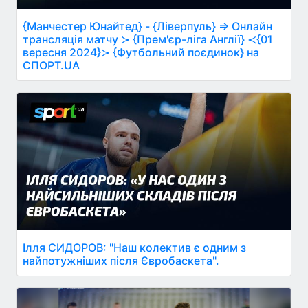
{Манчестер Юнайтед} - {Ліверпуль} ⇒ Онлайн
трансляція матчу ≻ {Прем'єр-ліга Англії} ≺{01
вересня 2024}≻ {Футбольний поєдинок} на
СПОРТ.UA
Ілля СИДОРОВ: "Наш колектив є одним з
найпотужніших після Євробаскета".