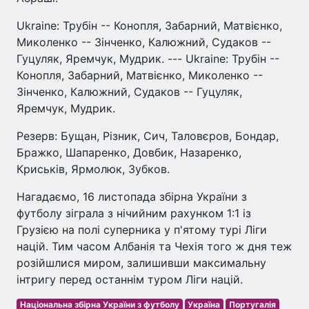
Ukraine: Трубін -- Конопля, Забарний, Матвієнко,
Миколенко -- Зінченко, Калюжний, Судаков --
Гуцуляк, Яремчук, Мудрик. --- Ukraine: Трубін --
Конопля, Забарний, Матвієнко, Миколенко --
Зінченко, Калюжний, Судаков -- Гуцуляк,
Яремчук, Мудрик.
Резерв: Бущан, Різник, Сич, Таловєров, Бондар,
Бражко, Шапаренко, Довбик, Назаренко,
Криськів, Ярмолюк, Зубков.
Нагадаємо, 16 листопада збірна України з
футболу зіграла з нічийним рахунком 1:1 із
Грузією на полі суперника у п'ятому турі Ліги
націй. Тим часом Албанія та Чехія того ж дня теж
розійшлися миром, залишивши максимальну
інтригу перед останнім туром Ліги націй.
Національна збірна України з футболу
Україна
Португалія