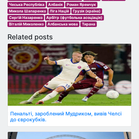
Чеська Республіка
Албанія
Роман Яремчук
Микола Шапаренко
Ліга Націй
Грузія (країна)
Сергій Назаренко
Арбітр (футбольна асоціація)
Віталій Миколенко
Албанська мова
Тирана
Related posts
Пенальті, зароблений Мудриком, вивів Челсі
до єврокубків.