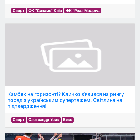
Спорт
ФК "Динамо" Київ
ФК "Реал Мадрид
Камбек на горизонті? Кличко з’явився на рингу
поряд з українським супертяжем. Світлина на
підтвердження!
Спорт
Олександр Усик
Бокс