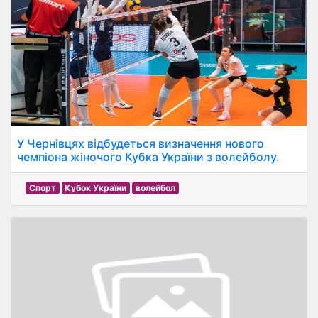
У Чернівцях відбудеться визначення нового
чемпіона жіночого Кубка України з волейболу.
Спорт
Кубок України
волейбол