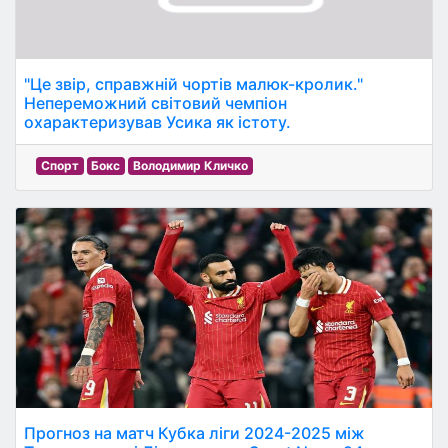
"Це звір, справжній чортів малюк-кролик."
Непереможний світовий чемпіон
охарактеризував Усика як істоту.
Спорт
Бокс
Володимир Кличко
Прогноз на матч Кубка ліги 2024-2025 між