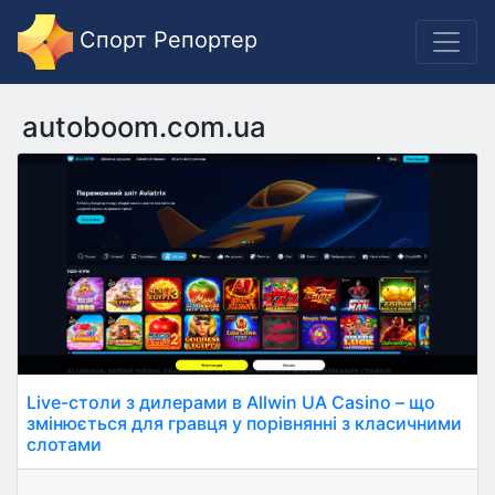
Спорт Репортер
autoboom.com.ua
Live-столи з дилерами в Allwin UA Casino – що
змінюється для гравця у порівнянні з класичними
слотами