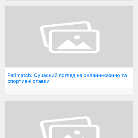
Parimatch: Сучасний погляд на онлайн-казино та
спортивні ставки