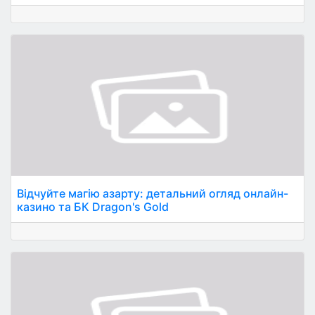
Відчуйте магію азарту: детальний огляд онлайн-
казино та БК Dragon's Gold