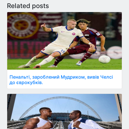
Related posts
Пенальті, зароблений Мудриком, вивів Челсі
до єврокубків.