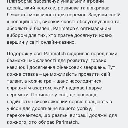
Платформа забезпечує унікальний ігровий
досвід, який надихає, розвиває та відкриває
безмежні можливості для перемог. Завдяки своїй
інноваційності, високій якості обслуговування та
абсолютній безпеці, Parimatch є оптимальним
вибором для тих, хто прагне досягнути нових
вершин у світі онлайн-казино.
Подорож у світ Parimatch відкриває перед вами
безмежні можливості для розвитку ігрових
навичок і досягнення фінансових звершень. Тут
кожна ставка – це можливість проявити свій
талант, а кожна гра – шанс насолодитися
справжнім азартом, який надихає і дарує
перемоги. Пориньте у світ, де інновації,
надійність і високоякісний сервіс працюють в
унісон для досягнення вашого успіху, і
переконайтеся, що реальні виграші досяжні для
кожного, хто обирає Parimatch.