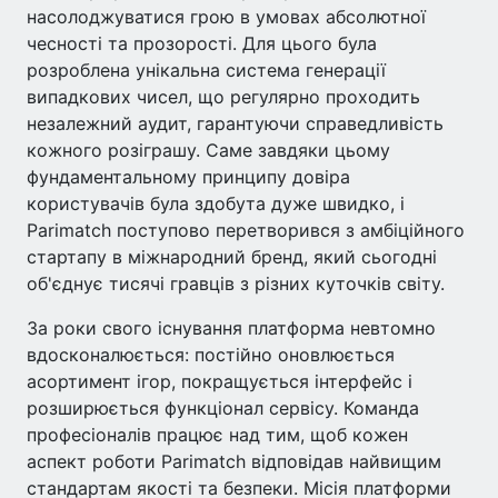
насолоджуватися грою в умовах абсолютної
чесності та прозорості. Для цього була
розроблена унікальна система генерації
випадкових чисел, що регулярно проходить
незалежний аудит, гарантуючи справедливість
кожного розіграшу. Саме завдяки цьому
фундаментальному принципу довіра
користувачів була здобута дуже швидко, і
Parimatch поступово перетворився з амбіційного
стартапу в міжнародний бренд, який сьогодні
об'єднує тисячі гравців з різних куточків світу.
За роки свого існування платформа невтомно
вдосконалюється: постійно оновлюється
асортимент ігор, покращується інтерфейс і
розширюється функціонал сервісу. Команда
професіоналів працює над тим, щоб кожен
аспект роботи Parimatch відповідав найвищим
стандартам якості та безпеки. Місія платформи