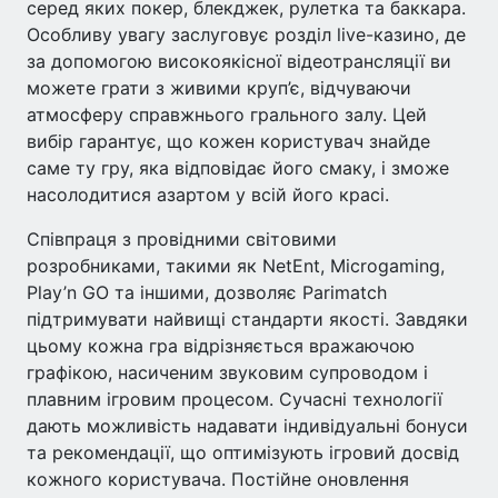
серед яких покер, блекджек, рулетка та баккара.
Особливу увагу заслуговує розділ live-казино, де
за допомогою високоякісної відеотрансляції ви
можете грати з живими круп’є, відчуваючи
атмосферу справжнього грального залу. Цей
вибір гарантує, що кожен користувач знайде
саме ту гру, яка відповідає його смаку, і зможе
насолодитися азартом у всій його красі.
Співпраця з провідними світовими
розробниками, такими як NetEnt, Microgaming,
Play’n GO та іншими, дозволяє Parimatch
підтримувати найвищі стандарти якості. Завдяки
цьому кожна гра відрізняється вражаючою
графікою, насиченим звуковим супроводом і
плавним ігровим процесом. Сучасні технології
дають можливість надавати індивідуальні бонуси
та рекомендації, що оптимізують ігровий досвід
кожного користувача. Постійне оновлення