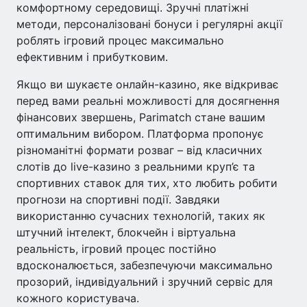
комфортному середовищі. Зручні платіжні
методи, персоналізовані бонуси і регулярні акції
роблять ігровий процес максимально
ефективним і прибутковим.
Якщо ви шукаєте онлайн-казино, яке відкриває
перед вами реальні можливості для досягнення
фінансових звершень, Parimatch стане вашим
оптимальним вибором. Платформа пропонує
різноманітні формати розваг – від класичних
слотів до live-казино з реальними круп’є та
спортивних ставок для тих, хто любить робити
прогнози на спортивні події. Завдяки
використанню сучасних технологій, таких як
штучний інтелект, блокчейн і віртуальна
реальність, ігровий процес постійно
вдосконалюється, забезпечуючи максимально
прозорий, індивідуальний і зручний сервіс для
кожного користувача.