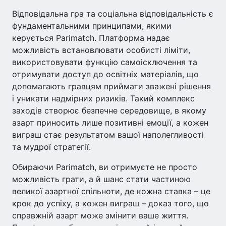
Відповідальна гра та соціальна відповідальність є
фундаментальними принципами, якими
керується Parimatch. Платформа надає
можливість встановлювати особисті ліміти,
використовувати функцію самоісключення та
отримувати доступ до освітніх матеріалів, що
допомагають гравцям приймати зважені рішення
і уникати надмірних ризиків. Такий комплекс
заходів створює безпечне середовище, в якому
азарт приносить лише позитивні емоції, а кожен
виграш стає результатом вашої наполегливості
та мудрої стратегії.
Обираючи Parimatch, ви отримуєте не просто
можливість грати, а й шанс стати частиною
великої азартної спільноти, де кожна ставка – це
крок до успіху, а кожен виграш – доказ того, що
справжній азарт може змінити ваше життя.