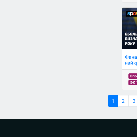
Фана
найк
Спо
ФК 
1
2
3