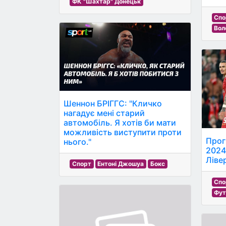
ФК "Шахтар" Донецьк
Спо
Вол
Шеннон БРІГГС: "Кличко
нагадує мені старий
автомобіль. Я хотів би мати
можливість виступити проти
Прог
нього."
2024
Ліве
Спорт
Ентоні Джошуа
Бокс
Спо
Фут