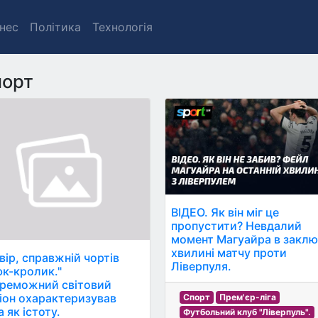
знес
Політика
Технологія
порт
ВІДЕО. Як він міг це
пропустити? Невдалий
момент Магуайра в заклю
хвилині матчу проти
вір, справжній чортів
Ліверпуля.
к-кролик."
реможний світовий
іон охарактеризував
Спорт
Прем'єр-ліга
 як істоту.
Футбольний клуб "Ліверпуль".