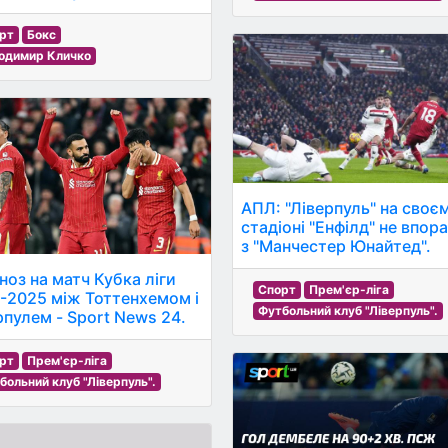
рт
Бокс
одимир Кличко
АПЛ: "Ліверпуль" на своє
стадіоні "Енфілд" не впор
з "Манчестер Юнайтед".
ноз на матч Кубка ліги
Спорт
Прем'єр-ліга
-2025 між Тоттенхемом і
Футбольний клуб "Ліверпуль".
рпулем - Sport News 24.
рт
Прем'єр-ліга
больний клуб "Ліверпуль".