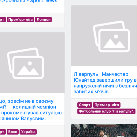
у Арсенала - Sport News
рт
Прем'єр-ліга
Лондон
Ліверпуль і Манчестер
Юнайтед завершили гру в
напруженій нічиї з безліч
забитих м'ячів.
що, зовсім не в своєму
Спорт
Прем'єр-ліга
мі?" - колишній чемпіон
Футбольний клуб "Ліверпуль".
у прокоментував ситуацію
сіянином Валуєвим.
рт
Бокс
Україна