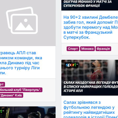
На 90+2 хвилині Дембеле
забив гол, який допоміг
здобути перемогу над Мо
в матчі за Французький
Суперкубок.
Спорт
Монако
Франція
гравець АПЛ став
вником команди, яка
ила Динамо під час
шнього турніру Ліги
пи.
рт
больний клуб "Ліверпуль".
"Динамо" Київ
Салах зрівнявся з
футбольною легендою у
рейтингу найвидатніших
голеадорів в історії Прем