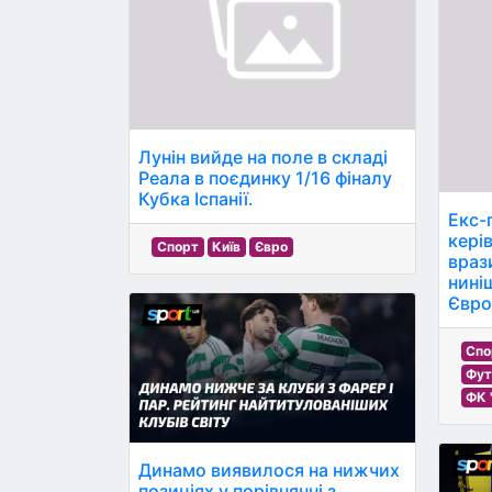
Лунін вийде на поле в складі
Реала в поєдинку 1/16 фіналу
Кубка Іспанії.
Екс-
кері
Спорт
Київ
Євро
враз
нині
Євро
Спо
Фут
ФК 
Динамо виявилося на нижчих
позиціях у порівнянні з