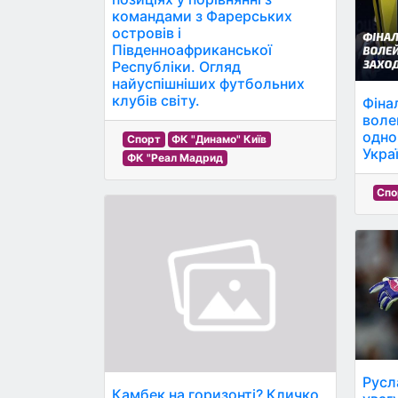
командами з Фарерських
островів і
Південноафриканської
Республіки. Огляд
найуспішніших футбольних
клубів світу.
Фіна
воле
одно
Спорт
ФК "Динамо" Київ
Укра
ФК "Реал Мадрид
Спо
Русл
Камбек на горизонті? Кличко