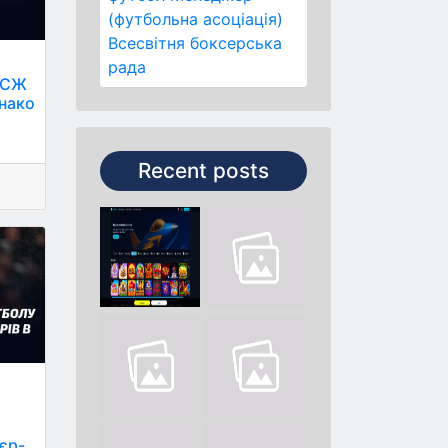
(футбольна асоціація)
Всесвітня боксерська
рада
 ПСЖ
нако
Recent posts
'єр-