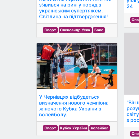
уваг
з’явився на рингу поряд з
24
українським супертяжем.
Світлина на підтвердження!
Спо
Спорт
Олександр Усик
Бокс
У Чернівцях відбудеться
"Він 
визначення нового чемпіона
розу
жіночого Кубка України з
світ
волейболу.
з ро
Спорт
Кубок України
волейбол
Спо