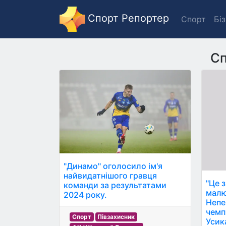
Спорт Репортер
Спорт
Бі
С
"Динамо" оголосило ім'я
найвидатнішого гравця
"Це з
команди за результатами
малю
2024 року.
Непе
чемп
Спорт
Півзахисник
Усика