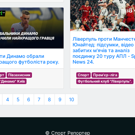
Ліверпуль проти Манчест
Юнайтед: підсумки, відео
забитих м'ячів та аналіз
ти Динамо обрали
поєдинку 20 туру АПЛ - S
ращого футболіста року.
News 24.
рт
Півзахисник
Спорт
Прем'єр-ліга
"Динамо" Київ
Футбольний клуб "Ліверпуль".
4
5
6
7
8
9
10
© Спорт Репортер