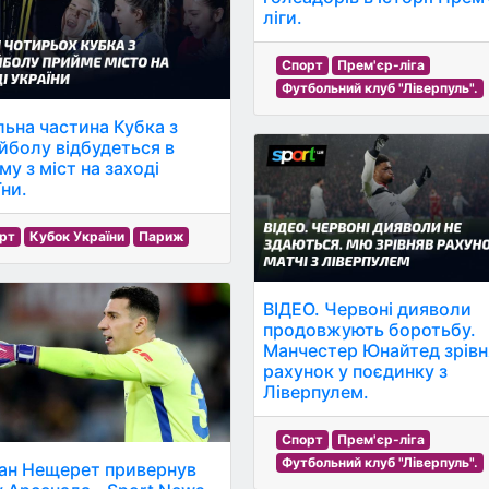
ліги.
Спорт
Прем'єр-ліга
Футбольний клуб "Ліверпуль".
льна частина Кубка з
йболу відбудеться в
му з міст на заході
їни.
рт
Кубок України
Париж
ВІДЕО. Червоні дияволи
продовжують боротьбу.
Манчестер Юнайтед зрівн
рахунок у поєдинку з
Ліверпулем.
Спорт
Прем'єр-ліга
Футбольний клуб "Ліверпуль".
ан Нещерет привернув