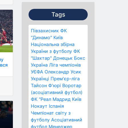
Tags
Півзахисник
ФК
"Динамо" Київ
Національна збірна
України з футболу
ФК
"Шахтар" Донецьк
Бокс
му
ався
Україна
Ліга чемпіонів
УЄФА
Олександр Усик
Українці
Прем'єр-ліга
Тайсон Ф'юрі
Воротар
(асоціативний футбол)
ФК "Реал Мадрид
Київ
Нокаут
Іспанія
Чемпіонат світу з
футболу
Асоціативний
футбол
Менеджер