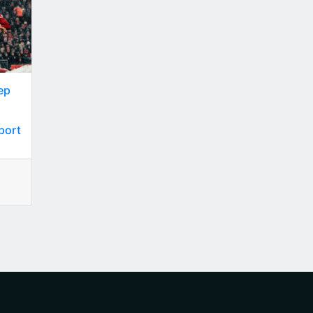
ер
port