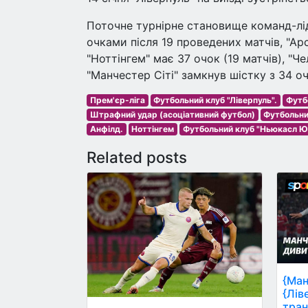
Поточне турнірне становище команд-ліде
очками після 19 проведених матчів, "Арс
"Ноттінгем" має 37 очок (19 матчів), "Чел
"Манчестер Сіті" замкнув шістку з 34 оч
Прем'єр-ліга
Футбольний клуб "Ліверпуль".
Футбо
Штрафний удар (асоціативний футбол)
Футбольни
Анфілд.
Ноттінгем
Футбольний клуб "Ньюкасл Ю
Related posts
{Ман
{Лів
тран