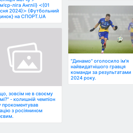
м'єр-ліга Англії} ≺{01
сня 2024}≻ {Футбольний
инок} на СПОРТ.UA
"Динамо" оголосило ім'я
найвидатнішого гравця
команди за результатами
2024 року.
 що, зовсім не в своєму
мі?" - колишній чемпіон
у прокоментував
ацію з росіянином
євим.