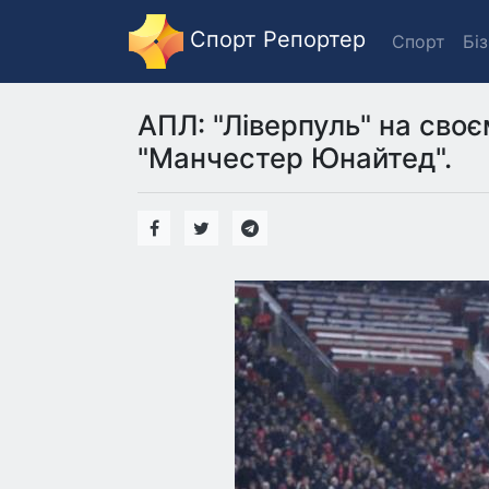
Спорт Репортер
Спорт
Бі
АПЛ: "Ліверпуль" на своє
"Манчестер Юнайтед".