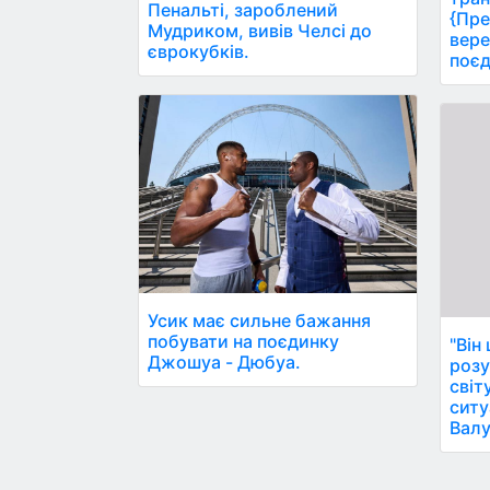
Пенальті, зароблений
{Пре
Мудриком, вивів Челсі до
вере
єврокубків.
поєд
Усик має сильне бажання
побувати на поєдинку
"Він
Джошуа - Дюбуа.
розу
світ
ситу
Валу