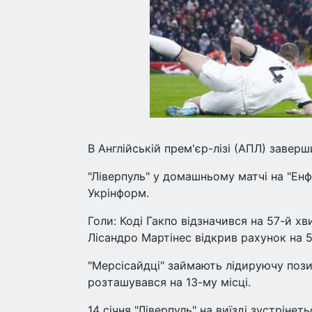
В Англійській прем'єр-лізі (АПЛ) завер
"Ліверпуль" у домашньому матчі на "Енфі
Укрінформ.
Голи: Коді Гакпо відзначився на 57-й хв
Лісандро Мартінес відкрив рахунок на 5
"Мерсісайдці" займають лідируючу пози
розташувався на 13-му місці.
14 січня "Ліверпуль" на виїзді зустрінет