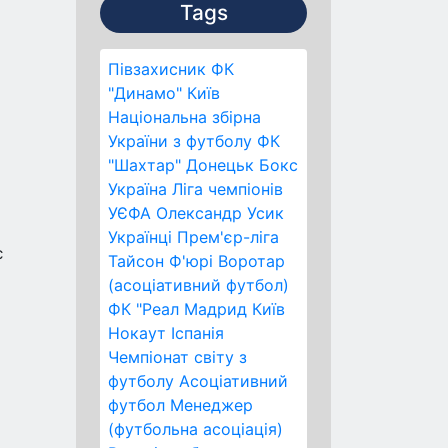
Tags
Півзахисник
ФК
"Динамо" Київ
Національна збірна
України з футболу
ФК
"Шахтар" Донецьк
Бокс
Україна
Ліга чемпіонів
УЄФА
Олександр Усик
Українці
Прем'єр-ліга
є
Тайсон Ф'юрі
Воротар
(асоціативний футбол)
ФК "Реал Мадрид
Київ
Нокаут
Іспанія
Чемпіонат світу з
футболу
Асоціативний
футбол
Менеджер
(футбольна асоціація)