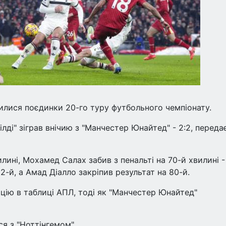
шилися поєдинки 20-го туру футбольного чемпіонату.
лді" зіграв внічию з "Манчестер Юнайтед" - 2:2, переда
илині, Мохамед Салах забив з пенальті на 70-й хвилині -
2-й, а Амад Діалло закріпив результат на 80-й.
цію в таблиці АПЛ, тоді як "Манчестер Юнайтед"
ься з "Ноттінгемом".