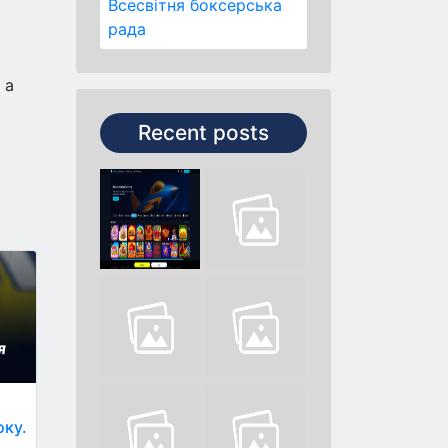
Всесвітня боксерська
рада
 а
Recent posts
оку.