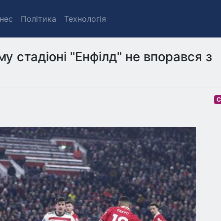
знес
Політика
Технологія
му стадіоні "Енфілд" не впорався з
С