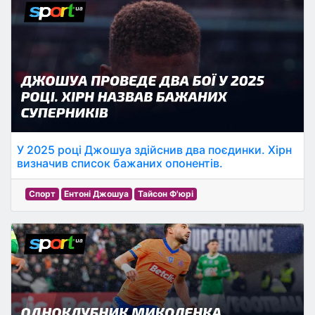
У 2025 році Джошуа здійснив два поєдинки. Хірн
визначив список бажаних опонентів.
Спорт
Ентоні Джошуа
Тайсон Ф'юрі