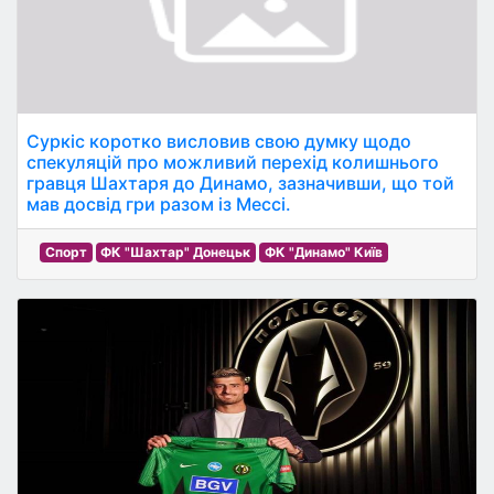
Суркіс коротко висловив свою думку щодо
спекуляцій про можливий перехід колишнього
гравця Шахтаря до Динамо, зазначивши, що той
мав досвід гри разом із Мессі.
Спорт
ФК "Шахтар" Донецьк
ФК "Динамо" Київ