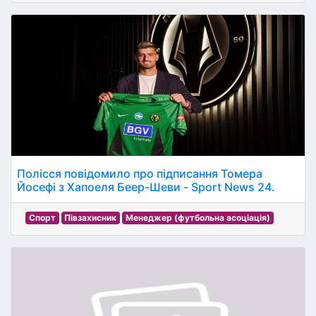
Полісся повідомило про підписання Томера
Йосефі з Хапоеля Беер-Шеви - Sport News 24.
Спорт
Півзахисник
Менеджер (футбольна асоціація)