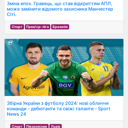
Зміна епох. Гравець, що став відкриттям АПЛ,
може замінити відомого захисника Манчестер
Сіті.
Спорт
Прем'єр-ліга
Бразилія
Збірна України з футболу 2024: нові обличчя
команди - дебютанти та свіжі таланти - Sport
News 24
Спорт
Півзахисник
Львів