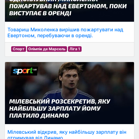
Товариш Миколенка вирішив пожартувати над
Евертоном, перебуваючи в оренді.
Спорт
Олімпік де Марсель
Ліга 1
Мілевський відкрив, яку найбільшу зарплату він
отримував від Динамо.