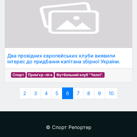
Два провідних європейських клуби виявили
інтерес до придбання капітана збірної України.
Спорт
Прем'єр-ліга
Футбольний клуб "Челсі".
2
3
4
5
6
7
8
9
10
© Спорт Репортер