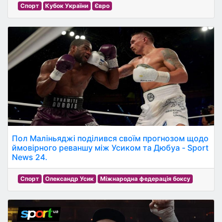
Спорт
Кубок України
Євро
Пол Маліньяджі поділився своїм прогнозом щодо
ймовірного реваншу між Усиком та Дюбуа - Sport
News 24.
Спорт
Олександр Усик
Міжнародна федерація боксу