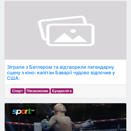
Зіграли з Батлером та відтворили легендарну
сцену з кіно: капітан Баварії чудово відпочив у
США.
Спорт
Півзахисник
Бундесліга