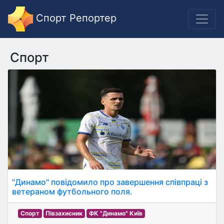
Спорт Репортер
Спорт
"Динамо" повідомило про завершення співпраці з
ветераном футбольного поля.
Спорт
Півзахисник
ФК "Динамо" Київ