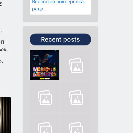
Всесвітня боксерська
15
рада
.
Recent posts
Л і
зок.
о.