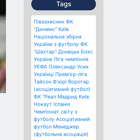
Tags
Півзахисник
ФК
"Динамо" Київ
Національна збірна
України з футболу
ФК
"Шахтар" Донецьк
Бокс
Україна
Ліга чемпіонів
УЄФА
Олександр Усик
Українці
Прем'єр-ліга
Тайсон Ф'юрі
Воротар
(асоціативний футбол)
ФК "Реал Мадрид
Київ
Нокаут
Іспанія
Чемпіонат світу з
футболу
Асоціативний
футбол
Менеджер
(футбольна асоціація)