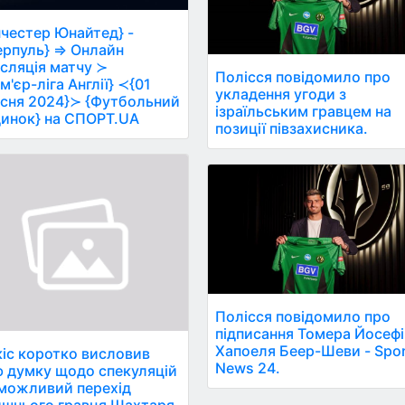
честер Юнайтед} -
ерпуль} ⇒ Онлайн
сляція матчу ≻
Полісся повідомило про
м'єр-ліга Англії} ≺{01
укладення угоди з
сня 2024}≻ {Футбольний
ізраїльським гравцем на
инок} на СПОРТ.UA
позиції півзахисника.
Полісся повідомило про
підписання Томера Йосефі
Хапоеля Беер-Шеви - Spo
іс коротко висловив
News 24.
 думку щодо спекуляцій
можливий перехід
шнього гравця Шахтаря