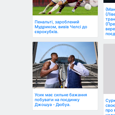
{Ман
{Лів
тран
Пенальті, зароблений
{Пре
Мудриком, вивів Челсі до
вере
єврокубків.
поєд
Усик має сильне бажання
побувати на поєдинку
Сурк
Джошуа - Дюбуа.
свою
про 
коли