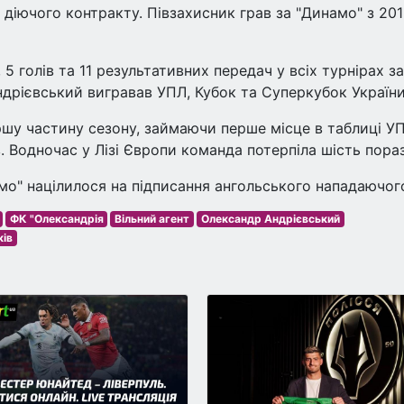
діючого контракту. Півзахисник грав за "Динамо" з 20
 5 голів та 11 результативних передач у всіх турнірах за
ндрієвський вигравав УПЛ, Кубок та Суперкубок України
шу частину сезону, займаючи перше місце в таблиці УП
 Водночас у Лізі Європи команда потерпіла шість пора
мо" націлилося на підписання ангольського нападаючог
ФК "Олександрія
Вільний агент
Олександр Андрієвський
ків