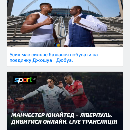
Усик має сильне бажання побувати на
поєдинку Джошуа - Дюбуа.