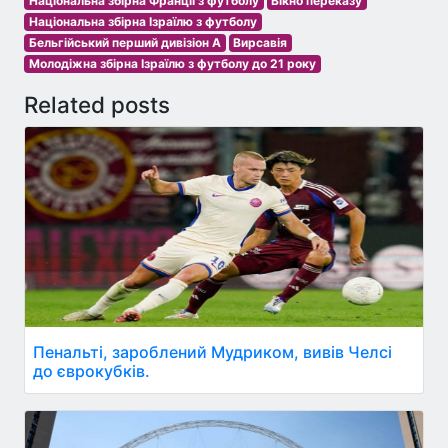
Національна збірна Франції з футболу
Вікно переказу
Національна збірна Ізраїлю з футболу
Бельгійський перший дивізіон A
Вирсавія
Молодіжна збірна Ізраїлю з футболу до 21 року
Related posts
Пенальті, зароблений Мудриком, вивів Челсі
до єврокубків.