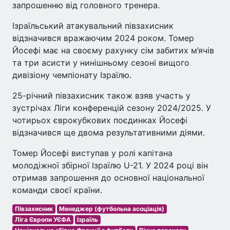
запрошенню від головного тренера.
Ізраїльський атакувальний півзахисник
відзначився вражаючим 2024 роком. Томер
Йосефі має на своєму рахунку сім забитих м’ячів
та три асисти у нинішньому сезоні вищого
дивізіону чемпіонату Ізраїлю.
25-річний півзахисник також взяв участь у
зустрічах Ліги конференцій сезону 2024/2025. У
чотирьох єврокубкових поєдинках Йосефі
відзначився ще двома результативними діями.
Томер Йосефі виступав у ролі капітана
молодіжної збірної Ізраїлю U-21. У 2024 році він
отримав запрошення до основної національної
команди своєї країни.
Півзахисник
Менеджер (футбольна асоціація)
Ліга Європи УЄФА
Ізраїль