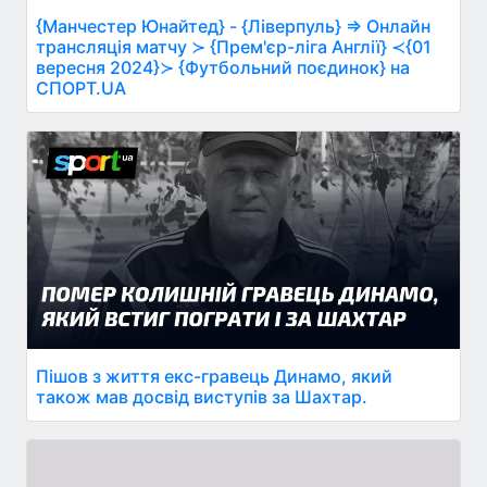
{Манчестер Юнайтед} - {Ліверпуль} ⇒ Онлайн
трансляція матчу ≻ {Прем'єр-ліга Англії} ≺{01
вересня 2024}≻ {Футбольний поєдинок} на
СПОРТ.UA
Пішов з життя екс-гравець Динамо, який
також мав досвід виступів за Шахтар.