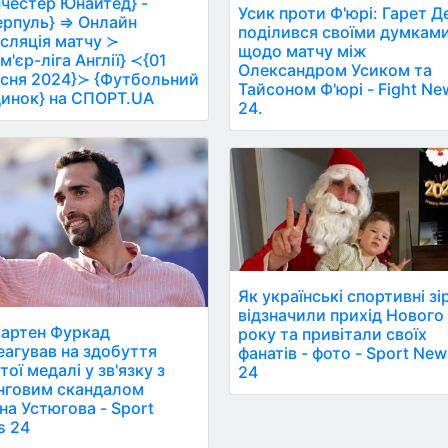
честер Юнайтед} -
Усик проти Ф'юрі: Гарет Д
ерпуль} ⇒ Онлайн
поділився своїми думкам
сляція матчу ≻
щодо матчу між
м'єр-ліга Англії} ≺{01
Олександром Усиком та
сня 2024}≻ {Футбольний
Тайсоном Ф'юрі - Fight Ne
инок} на СПОРТ.UA
24.
Як українські спортивні зі
відзначили прихід Нового
артен Фуркад
року та привітали своїх
еагував на здобуття
фанатів - фото - Sport Ne
тої медалі у зв'язку з
24
нговим скандалом
на Устюгова - Sport
s 24