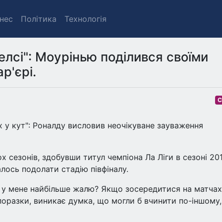
знес
Політика
Технологія
елсі": Моурінью поділився своїми
р'єрі.
С
х у кут": Роналду висловив неочікуване зауваження
сезонів, здобувши титул чемпіона Ла Ліги в сезоні 201
алось подолати стадію півфіналу.
ь у мене найбільше жалю? Якщо зосередитися на матчах
поразки, виникає думка, що могли б вчинити по-іншому,