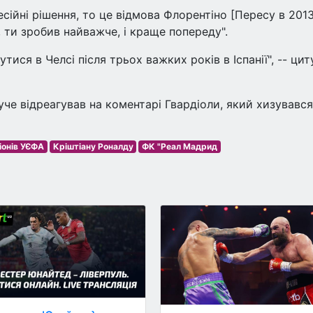
сійні рішення, то це відмова Флорентіно [Пересу в 201
з, ти зробив найважче, і краще попереду".
утися в Челсі після трьох важких років в Іспанії", -- цит
че відреагував на коментарі Гвардіоли, який хизувався
іонів УЄФА
Кріштіану Роналду
ФК "Реал Мадрид