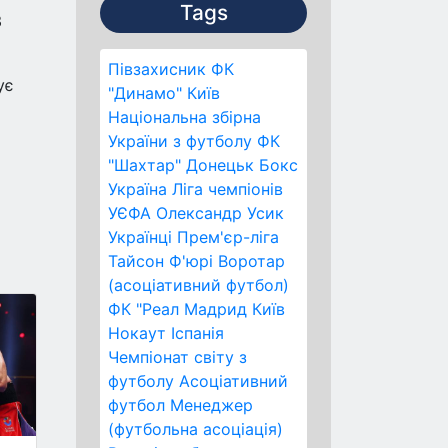
Tags
3
Півзахисник
ФК
ує
"Динамо" Київ
Національна збірна
України з футболу
ФК
"Шахтар" Донецьк
Бокс
Україна
Ліга чемпіонів
УЄФА
Олександр Усик
Українці
Прем'єр-ліга
Тайсон Ф'юрі
Воротар
(асоціативний футбол)
ФК "Реал Мадрид
Київ
Нокаут
Іспанія
Чемпіонат світу з
футболу
Асоціативний
футбол
Менеджер
(футбольна асоціація)