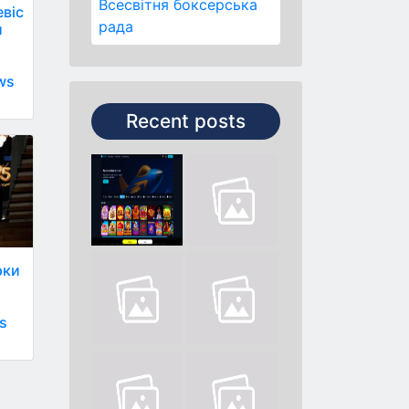
Всесвітня боксерська
евіс
рада
и
ws
Recent posts
рки
ws