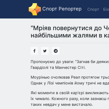
Спорт Репортер
Спорт
Бі
"Мріяв повернутися до Ч
найбільшими жалями в ка
Пропонуємо до уваги: "Загнав би деяки
Гвардіолі та Манчестер Сіті.
Моурінью очолював Реал протягом трьох 
Однак у Лізі чемпіонів йому тричі не вд
Які моменти в своїй кар'єрі викликают
їх чимало. Кожного разу, коли зазнаєш 
таких невдач у мене вистачало.