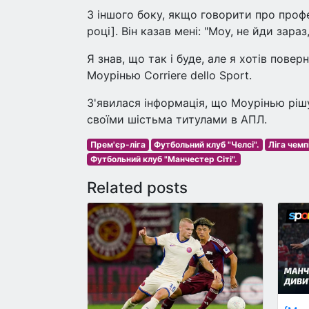
З іншого боку, якщо говорити про профе
році]. Він казав мені: "Моу, не йди зара
Я знав, що так і буде, але я хотів поверн
Моурінью Corriere dello Sport.
З'явилася інформація, що Моурінью рішу
своїми шістьма титулами в АПЛ.
Прем'єр-ліга
Футбольний клуб "Челсі".
Ліга чемп
Футбольний клуб "Манчестер Сіті".
Related posts