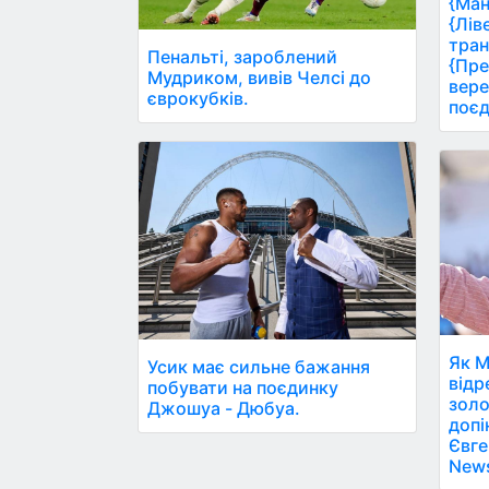
{Ман
{Лів
тран
Пенальті, зароблений
{Пре
Мудриком, вивів Челсі до
вере
єврокубків.
поєд
Як М
Усик має сильне бажання
відр
побувати на поєдинку
золо
Джошуа - Дюбуа.
допі
Євге
New