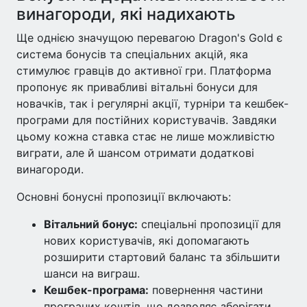
винагороди, які надихають
Ще однією значущою перевагою Dragon's Gold є
система бонусів та спеціальних акцій, яка
стимулює гравців до активної гри. Платформа
пропонує як привабливі вітальні бонуси для
новачків, так і регулярні акції, турніри та кешбек-
програми для постійних користувачів. Завдяки
цьому кожна ставка стає не лише можливістю
виграти, але й шансом отримати додаткові
винагороди.
Основні бонусні пропозиції включають:
Вітальний бонус:
спеціальні пропозиції для
нових користувачів, які допомагають
розширити стартовий баланс та збільшити
шанси на виграш.
Кешбек-програма:
повернення частини
програних коштів, що дозволяє зберігати