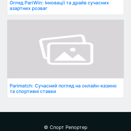
Огляд PariWin: Інновації та драйв сучасних
азартних розваг
Parimatch: Сучасний погляд на онлайн-казино
та спортивні ставки
© Спорт Репортер