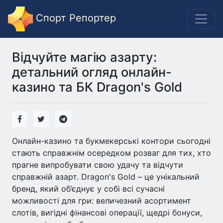
Спорт Репортер
Відчуйте магію азарту:
детальний огляд онлайн-
казино та БК Dragon's Gold
Онлайн-казино та букмекерські контори сьогодні
стають справжнім осередком розваг для тих, хто
прагне випробувати свою удачу та відчути
справжній азарт. Dragon's Gold – це унікальний
бренд, який об’єднує у собі всі сучасні
можливості для гри: величезний асортимент
слотів, вигідні фінансові операції, щедрі бонуси,