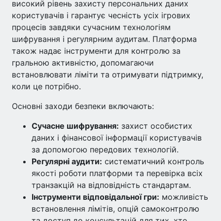
високий рівень захисту персональних даних
користувачів і гарантує чесність усіх ігрових
процесів завдяки сучасним технологіям
шифрування і регулярним аудитам. Платформа
також надає інструменти для контролю за
гральною активністю, допомагаючи
встановлювати ліміти та отримувати підтримку,
коли це потрібно.
Основні заходи безпеки включають:
Сучасне шифрування:
захист особистих
даних і фінансової інформації користувачів
за допомогою передових технологій.
Регулярні аудити:
систематичний контроль
якості роботи платформи та перевірка всіх
транзакцій на відповідність стандартам.
Інструменти відповідальної гри:
можливість
встановлення лімітів, опцій самоконтролю
та доступ до консультацій для тих, хто