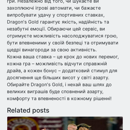
гри. Незалежно від того, чи шукаєте ви
захоплюючі ігрові автомати, чи бажаєте
випробувати удачу у спортивних ставках,
Dragon's Gold гарантує якість, надійність та
незабутні емоції. Обираючи цей сервіс, ви
отримуєте можливість насолоджуватися грою,
бути впевненими у своїй безпеці та отримувати
щедрі винагороди за свою активність.
Кожна ваша ставка – це крок до нових перемог,
кожна гра – можливість відчути справжній
драйв, а кожен бонус – додатковий стимул для
досягнення ще більших висот у світі азарту.
Обирайте Dragon's Gold, і нехай ваш шлях до
великих виграшів буде сповнений азарту,
комфорту та впевненості в кожному рішенні!
Related posts