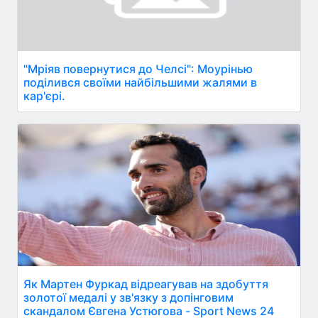
"Мріяв повернутися до Челсі": Моурінью
поділився своїми найбільшими жалями в
кар'єрі.
Як Мартен Фуркад відреагував на здобуття
золотої медалі у зв'язку з допінговим
скандалом Євгена Устюгова - Sport News 24