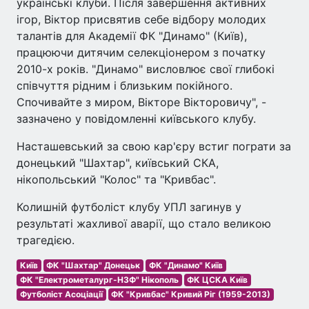
українські клуби. Після завершення активних
ігор, Віктор присвятив себе відбору молодих
талантів для Академії ФК "Динамо" (Київ),
працюючи дитячим селекціонером з початку
2010-х років. "Динамо" висловлює свої глибокі
співчуття рідним і близьким покійного.
Спочивайте з миром, Вікторе Вікторовичу", -
зазначено у повідомленні київського клубу.
Насташевський за свою кар'єру встиг пограти за
донецький "Шахтар", київський СКА,
нікопольський "Колос" та "Кривбас".
Колишній футболіст клубу УПЛ загинув у
результаті жахливої аварії, що стало великою
трагедією.
Київ
ФК "Шахтар" Донецьк
ФК "Динамо" Київ
ФК "Електрометалург-НЗФ" Нікополь
ФК ЦСКА Київ
Футболіст Асоціації
ФК "Кривбас" Кривий Ріг (1959-2013)