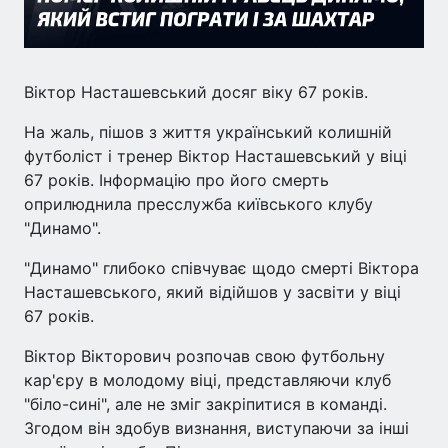
Віктор Насташевський досяг віку 67 років.
На жаль, пішов з життя український колишній
футболіст і тренер Віктор Насташевський у віці
67 років. Інформацію про його смерть
оприлюднила пресслужба київського клубу
"Динамо".
"Динамо" глибоко співчуває щодо смерті Віктора
Насташевського, який відійшов у засвіти у віці
67 років.
Віктор Вікторович розпочав свою футбольну
кар'єру в молодому віці, представляючи клуб
"біло-сині", але не зміг закріпитися в команді.
Згодом він здобув визнання, виступаючи за інші