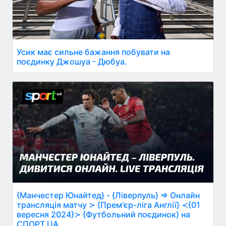
Усик має сильне бажання побувати на
поєдинку Джошуа - Дюбуа.
{Манчестер Юнайтед} - {Ліверпуль} ⇒ Онлайн
трансляція матчу ≻ {Прем'єр-ліга Англії} ≺{01
вересня 2024}≻ {Футбольний поєдинок} на
СПОРТ.UA