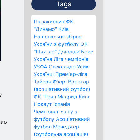
Tags
Півзахисник
ФК
"Динамо" Київ
Національна збірна
України з футболу
ФК
"Шахтар" Донецьк
Бокс
Україна
Ліга чемпіонів
УЄФА
Олександр Усик
Українці
Прем'єр-ліга
Тайсон Ф'юрі
Воротар
(асоціативний футбол)
є
ФК "Реал Мадрид
Київ
Нокаут
Іспанія
Чемпіонат світу з
футболу
Асоціативний
ним
футбол
Менеджер
(футбольна асоціація)