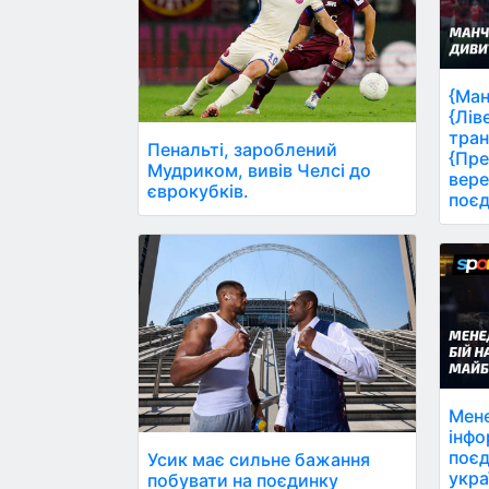
{Ман
{Лів
тран
Пенальті, зароблений
{Пре
Мудриком, вивів Челсі до
вере
єврокубків.
поєд
Мене
інфо
поєд
Усик має сильне бажання
укра
побувати на поєдинку