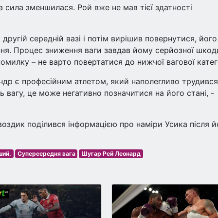
а сила зменшилася. Рой вже не мав тієї здатності
другій середній вазі і потім вирішив повернутися, його
ня. Процес зниження ваги завдав йому серйозної шкод
милку – не варто повертатися до нижчої вагової катего
андр є професійним атлетом, який наполегливо трудився
ь вагу, це може негативно позначитися на його стані, -
воздик поділився інформацією про наміри Усика після й
ший.
Суперсередня вага
Шугар Рей Леонард