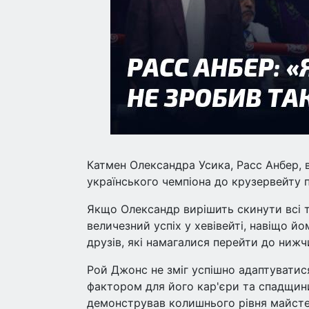
Катмен Олександра Усика, Расс Анбер,
українського чемпіона до крузервейту п
Якщо Олександр вирішить скинути всі ті 
величезний успіх у хевівейті, навіщо й
друзів, які намагалися перейти до нижчи
Рой Джонс не зміг успішно адаптуватися
фактором для його кар'єри та спадщини.
демонстрував колишнього рівня майстер