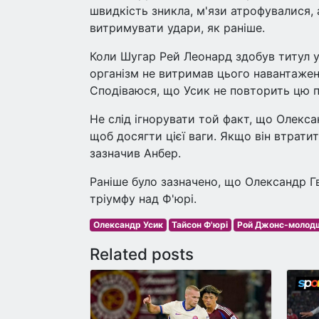
швидкість зникла, м'язи атрофувалися, 
витримувати удари, як раніше.
Коли Шугар Рей Леонард здобув титул у 
організм не витримав цього навантажен
Сподіваюся, що Усик не повторить цю по
Не слід ігнорувати той факт, що Олекс
щоб досягти цієї ваги. Якщо він втратит
зазначив Анбер.
Раніше було зазначено, що Олександр Г
тріумфу над Ф'юрі.
Олександр Усик
Тайсон Ф'юрі
Рой Джонс-молод
Related posts