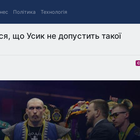
знес
Політика
Технологія
я, що Усик не допустить такої
С