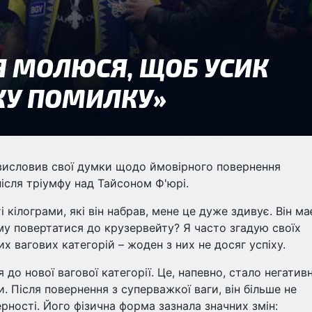
 висловив свої думки щодо ймовірного повернення
ісля тріумфу над Тайсоном Ф'юрі.
кілограми, які він набрав, мене це дуже здивує. Він ма
ому повертатися до крузервейту? Я часто згадую своїх
х вагових категорій – жоден з них не досяг успіху.
 до нової вагової категорії. Це, напевно, стало негатив
 Після повернення з суперважкої ваги, він більше не
ності. Його фізична форма зазнала значних змін: