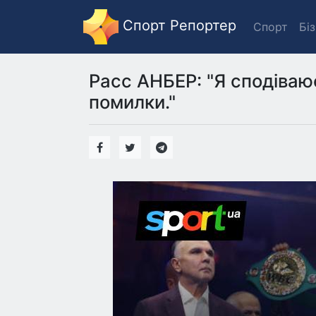
Спорт Репортер
Спорт
Бі
Расс АНБЕР: "Я сподіваюс
помилки."