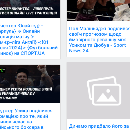
честер Юнайтед} -
Пол Маліньяджі поділивс
ерпуль} ⇒ Онлайн
своїм прогнозом щодо
сляція матчу ≻
ймовірного реваншу між
м'єр-ліга Англії} ≺{01
Усиком та Дюбуа - Sport
сня 2024}≻ {Футбольний
News 24.
инок} на СПОРТ.UA
джер Усика поділився
рмацією про те, який
инок чекає на
Динамо придбало його за
їнського боксера в