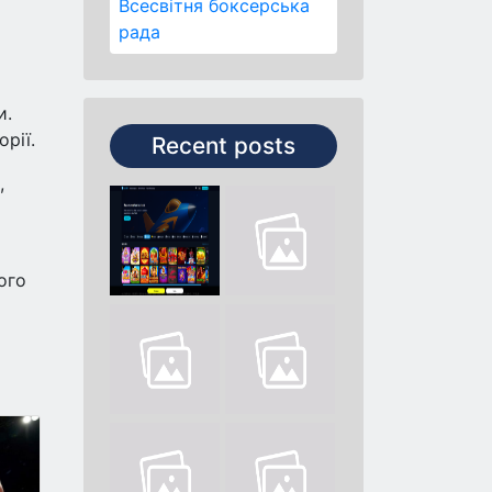
Всесвітня боксерська
рада
и.
рії.
Recent posts
,
ого