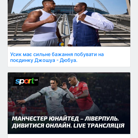
Усик має сильне бажання побувати на
поєдинку Джошуа - Дюбуа.