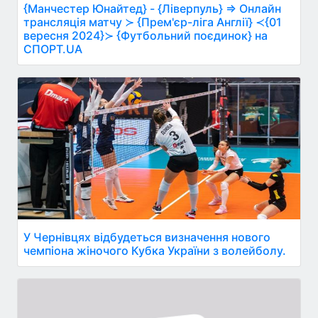
{Манчестер Юнайтед} - {Ліверпуль} ⇒ Онлайн
трансляція матчу ≻ {Прем'єр-ліга Англії} ≺{01
вересня 2024}≻ {Футбольний поєдинок} на
СПОРТ.UA
У Чернівцях відбудеться визначення нового
чемпіона жіночого Кубка України з волейболу.