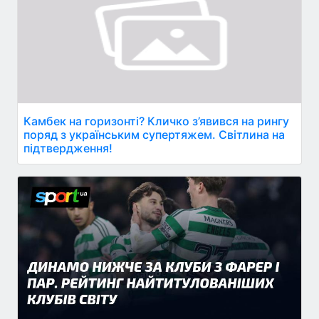
Камбек на горизонті? Кличко з’явився на рингу
поряд з українським супертяжем. Світлина на
підтвердження!