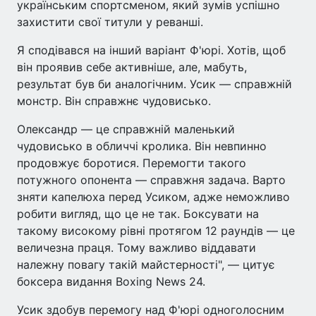
українським спортсменом, який зумів успішно
захистити свої титули у реванші.
Я сподівався на інший варіант Ф'юрі. Хотів, щоб
він проявив себе активніше, але, мабуть,
результат був би аналогічним. Усик — справжній
монстр. Він справжнє чудовисько.
Олександр — це справжній маленький
чудовисько в обличчі кролика. Він невпинно
продовжує боротися. Перемогти такого
потужного опонента — справжня задача. Варто
зняти капелюха перед Усиком, адже неможливо
робити вигляд, що це не так. Боксувати на
такому високому рівні протягом 12 раундів — це
величезна праця. Тому важливо віддавати
належну повагу такій майстерності", — цитує
боксера видання Boxing News 24.
Усик здобув перемогу над Ф'юрі одноголосним