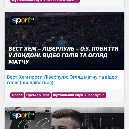
Вест Хем проти Ліверпуля: Огляд матчу та відео
голів (оновлюється)
Спорт
Прем'єр-ліга
Футбольний клуб "Ліверпуль".