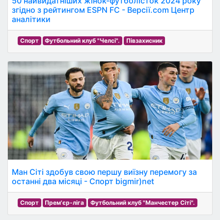
50 найвидатніших жінок-футболісток 2024 року
згідно з рейтингом ESPN FC - Версії.com Центр
аналітики
Спорт
Футбольний клуб "Челсі".
Півзахисник
Ман Сіті здобув свою першу виїзну перемогу за
останні два місяці - Спорт bigmir)net
Спорт
Прем'єр-ліга
Футбольний клуб "Манчестер Сіті".