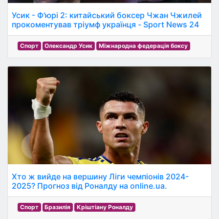
Усик - Ф'юрі 2: китайський боксер Чжан Чжилей
прокоментував тріумф українця - Sport News 24
Спорт
Олександр Усик
Міжнародна федерація боксу
Хто ж вийде на вершину Ліги чемпіонів 2024-
2025? Прогноз від Роналду на online.ua.
Спорт
Бразилія
Кріштіану Роналду