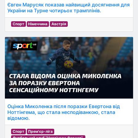
Євген Марусяк показав найвищий досягнення для
України на Турне чотирьох трамплінів.
Спорт
Німеччина
Австрія
Оцінка Миколенка після поразки Евертона від
Ноттінгема, що стала несподіванкою, стала
відомою.
Спорт
Прем'єр-ліга
Футбольний клуб "Ноттінгем Форест".