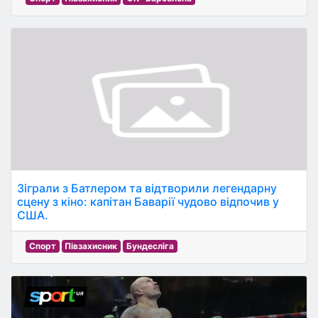
Зіграли з Батлером та відтворили легендарну
сцену з кіно: капітан Баварії чудово відпочив у
США.
Спорт
Півзахисник
Бундесліга