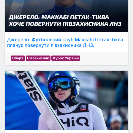
Джерело: Футбольний клуб Маккабі Петах-Тіква
планує повернути півзахисника ЛНЗ.
Спорт
Півзахисник
Кубок України