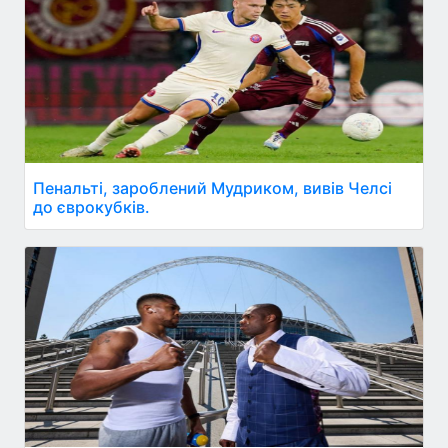
Пенальті, зароблений Мудриком, вивів Челсі
до єврокубків.