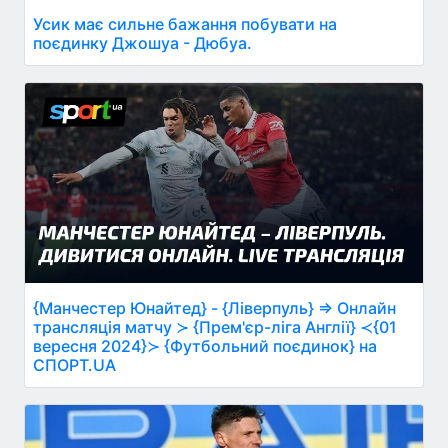
Усик має сильне бажання побувати на
поєдинку Джошуа - Дюбуа.
{Манчестер Юнайтед} - {Ліверпуль} ⇒ Онлайн
трансляція матчу ≻ {Прем'єр-ліга Англії} ≺{01
вересня 2024}≻ {Футбольний поєдинок} на
СПОРТ.UA