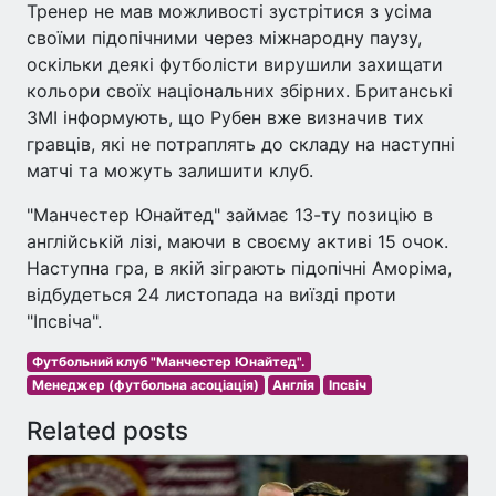
Тренер не мав можливості зустрітися з усіма
своїми підопічними через міжнародну паузу,
оскільки деякі футболісти вирушили захищати
кольори своїх національних збірних. Британські
ЗМІ інформують, що Рубен вже визначив тих
гравців, які не потраплять до складу на наступні
матчі та можуть залишити клуб.
"Манчестер Юнайтед" займає 13-ту позицію в
англійській лізі, маючи в своєму активі 15 очок.
Наступна гра, в якій зіграють підопічні Аморіма,
відбудеться 24 листопада на виїзді проти
"Іпсвіча".
Футбольний клуб "Манчестер Юнайтед".
Менеджер (футбольна асоціація)
Англія
Іпсвіч
Related posts