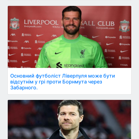
Основний футболіст Ліверпуля може бути
відсутнім у грі проти Борнмута через
Забарного.