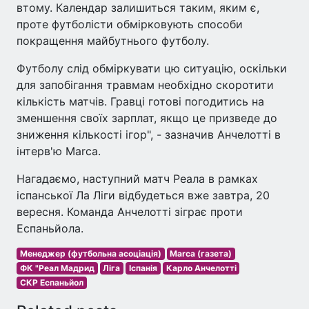
втому. Календар залишиться таким, яким є,
проте футболісти обмірковують способи
покращення майбутнього футболу.
Футболу слід обміркувати цю ситуацію, оскільки
для запобігання травмам необхідно скоротити
кількість матчів. Гравці готові погодитись на
зменшення своїх зарплат, якщо це призведе до
зниження кількості ігор", - зазначив Анчелотті в
інтерв'ю Marca.
Нагадаємо, наступний матч Реала в рамках
іспанської Ла Ліги відбудеться вже завтра, 20
вересня. Команда Анчелотті зіграє проти
Еспаньйола.
Менеджер (футбольна асоціація)
Marca (газета)
ФК "Реал Мадрид
Ліга
Іспанія
Карло Анчелотті
СКР Еспаньйол