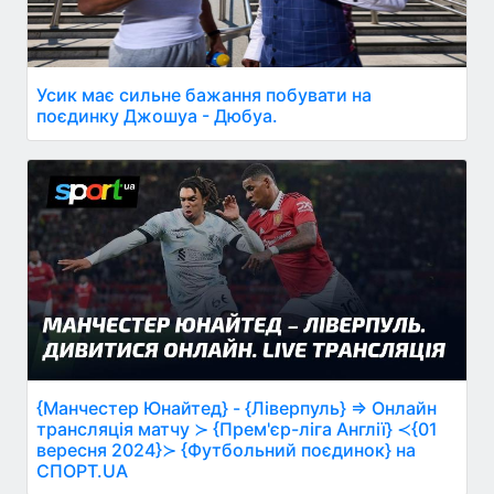
Усик має сильне бажання побувати на
поєдинку Джошуа - Дюбуа.
{Манчестер Юнайтед} - {Ліверпуль} ⇒ Онлайн
трансляція матчу ≻ {Прем'єр-ліга Англії} ≺{01
вересня 2024}≻ {Футбольний поєдинок} на
СПОРТ.UA