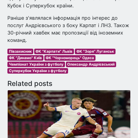
Кубок і Суперкубок країни.
Раніше з'являлася інформація про інтерес до
послуг Андрієвського з боку Карпат і ЛНЗ. Також
30-річний хавбек має пропозиції від іноземних
команд.
Півзахисник
ФК "Карпати" Львів
ФК "Зоря" Луганськ
ФК "Динамо" Київ
ФК "Чорноморець" Одеса
Чемпіонат України з футболу
Олександр Андрієвський
Суперкубок України з футболу
Related posts