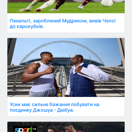
Пенальті, зароблений Мудриком, вивів Челсі
до єврокубків.
Усик має сильне бажання побувати на
поєдинку Джошуа - Дюбуа.