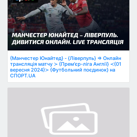
{Манчестер Юнайтед} - {Ліверпуль} ⇒ Онлайн
трансляція матчу ≻ {Прем'єр-ліга Англії} ≺{01
вересня 2024}≻ {Футбольний поєдинок} на
СПОРТ.UA