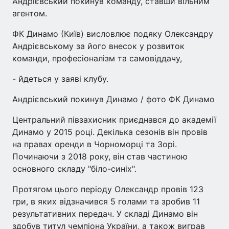
Андрієвський покинув команду, ставши вільним
агентом.
ФК Динамо (Київ) висловлює подяку Олександру
Андрієвському за його внесок у розвиток
команди, професіоналізм та самовіддачу,
- йдеться у заяві клубу.
Андрієвський покинув Динамо / фото ФК Динамо
Центральний півзахисник приєднався до академії
Динамо у 2015 році. Декілька сезонів він провів
на правах оренди в Чорноморці та Зорі.
Починаючи з 2018 року, він став частиною
основного складу "біло-синіх".
Протягом цього періоду Олександр провів 123
гри, в яких відзначився 5 голами та зробив 11
результативних передач. У складі Динамо він
здобув титул чемпіона України, а також виграв