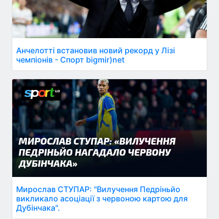
Анчелотті встановив новий рекорд у Лізі
чемпіонів - Спорт bigmir)net
Мирослав СТУПАР: "Вилучення Педріньйо
викликало асоціації з червоною картою для
Дубінчака".