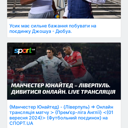
Усик має сильне бажання побувати на
поєдинку Джошуа - Дюбуа.
{Манчестер Юнайтед} - {Ліверпуль} ⇒ Онлайн
трансляція матчу ≻ {Прем'єр-ліга Англії} ≺{01
вересня 2024}≻ {Футбольний поєдинок} на
СПОРТ.UA