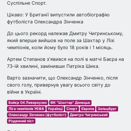
Суспільне Спорт.
Цікаво: У Британії випустили автобіографію
футболіста Олександра Зінченка
До цього рекорд належав Дмитру Чигринському,
який вперше вийшов на поле за Шахтар у Лізі
чемпіонів, коли йому було 18 років і 1 місяць.
Артем Степанов з'явився на полі в матчі Баєра на
73-ій хвилині, замінивши Патріка Шика.
Варто зазначити, що Олександр Зінченко, після
свого голу, привернув увагу всього світу до
війни в Україні.
Байєр 04 Леверкузен
ФК "Шахтар" Донецьк
Ліга чемпіонів УЄФА
Українці
Спорт
Європа
Зальцбург
Олександр Зінченко (футболіст)
Дмитро Чигринський
Різдвяний піст