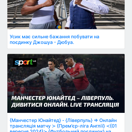
Усик має сильне бажання побувати на
поєдинку Джошуа - Дюбуа.
{Манчестер Юнайтед} - {Ліверпуль} ⇒ Онлайн
трансляція матчу ≻ {Прем'єр-ліга Англії} ≺{01
вересня 2024}≻ {Футбольний поєдинок} на