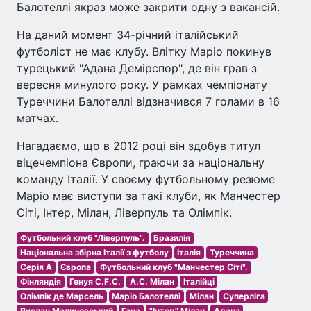
Балотеллі якраз може закрити одну з вакансій.
На даний момент 34-річний італійський
футболіст не має клубу. Влітку Маріо покинув
турецький "Адана Демірспор", де він грав з
вересня минулого року. У рамках чемпіонату
Туреччини Балотеллі відзначився 7 голами в 16
матчах.
Нагадаємо, що в 2012 році він здобув титул
віцечемпіона Європи, граючи за національну
команду Італії. У своєму футбольному резюме
Маріо має виступи за такі клуби, як Манчестер
Сіті, Інтер, Мілан, Ліверпуль та Олімпік.
Футбольний клуб "Ліверпуль".
Бразилія
Національна збірна Італії з футболу
Італія
Туреччина
Серія A
Європа
Футбольний клуб "Манчестер Сіті".
Фінляндія
Генуя C.F.C.
A.C. Мілан
Італійці
Олімпік де Марсель
Маріо Балотеллі
Мілан
Суперліга
Руслан Малиновський
Гана
"Інтер" Мілан
Адана