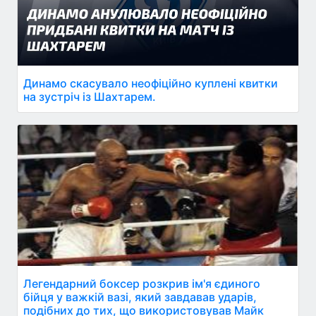
Динамо скасувало неофіційно куплені квитки
на зустріч із Шахтарем.
Легендарний боксер розкрив ім'я єдиного
бійця у важкій вазі, який завдавав ударів,
подібних до тих, що використовував Майк