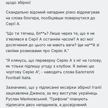
щодо збірної
Скандально відомий нападник різко відреагував
на слова блогера, пообіцявши повернутися до
Серії А.
"Що ти тягнеш, бл**ь? Лише через те, що я не
з'являвся в Серії А останнім часом? А всі мої
досягнення до цього не мають ваги? Іди на**й зі
своїми розмовами про Серію А."
"Я клянусь, що переверну Серію А з ніг на голову,
як тільки підпишу угоду з клубом. Я зміню цю
чортову Серію А", - наводить слова Балотеллі
Football Italia.
Зазначимо, що у підписанні ексзірки збірної Італії
зацікавлена Дженоа, за яку виступає українець
Руслан Маліновський. "Грифони" планують
підписати двох нападників, а досвідчений