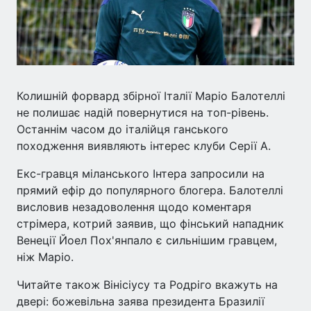
Колишній форвард збірної Італії Маріо Балотеллі
не полишає надій повернутися на топ-рівень.
Останнім часом до італійця ганського
походження виявляють інтерес клуби Серії А.
Екс-гравця міланського Інтера запросили на
прямий ефір до популярного блогера. Балотеллі
висловив незадоволення щодо коментаря
стрімера, котрий заявив, що фінський нападник
Венеції Йоел Пох'янпало є сильнішим гравцем,
ніж Маріо.
Читайте також Вінісіусу та Родріго вкажуть на
двері: божевільна заява президента Бразилії