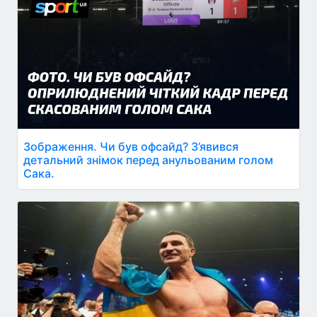
Зображення. Чи був офсайд? З’явився
детальний знімок перед анульованим голом
Сака.