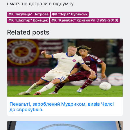
і матч не дограли в підсумку.
ФК "Інгулець" Петрове
ФК "Зоря" Луганськ
ФК "Шахтар" Донецьк
ФК "Кривбас" Кривий Ріг (1959-2013)
Related posts
Пенальті, зароблений Мудриком, вивів Челсі
до єврокубків.