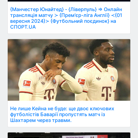
{Манчестер Юнайтед} - {Ліверпуль} ⇒ Онлайн
трансляція матчу ≻ {Прем'єр-ліга Англії} ≺{01
вересня 2024}≻ {Футбольний поєдинок} на
СПОРТ.UA
Не лише Кейна не буде: ще двоє ключових
футболістів Баварії пропустять матч із
Шахтарем через травми.