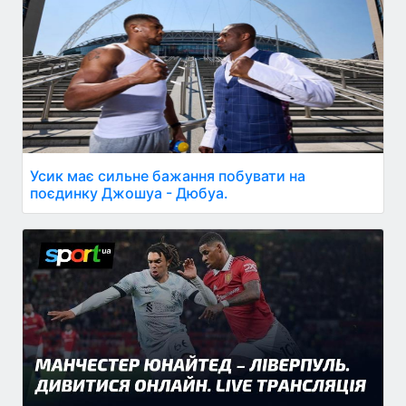
Усик має сильне бажання побувати на
поєдинку Джошуа - Дюбуа.