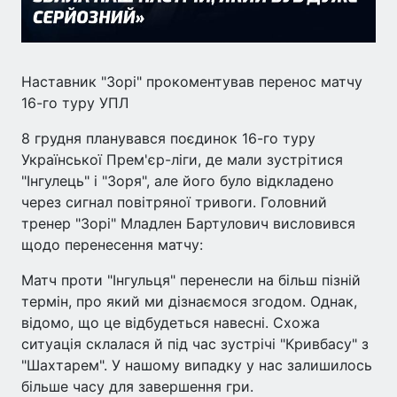
Наставник "Зорі" прокоментував перенос матчу
16-го туру УПЛ
8 грудня планувався поєдинок 16-го туру
Української Прем'єр-ліги, де мали зустрітися
"Інгулець" і "Зоря", але його було відкладено
через сигнал повітряної тривоги. Головний
тренер "Зорі" Младлен Бартулович висловився
щодо перенесення матчу:
Матч проти "Інгульця" перенесли на більш пізній
термін, про який ми дізнаємося згодом. Однак,
відомо, що це відбудеться навесні. Схожа
ситуація склалася й під час зустрічі "Кривбасу" з
"Шахтарем". У нашому випадку у нас залишилось
більше часу для завершення гри.