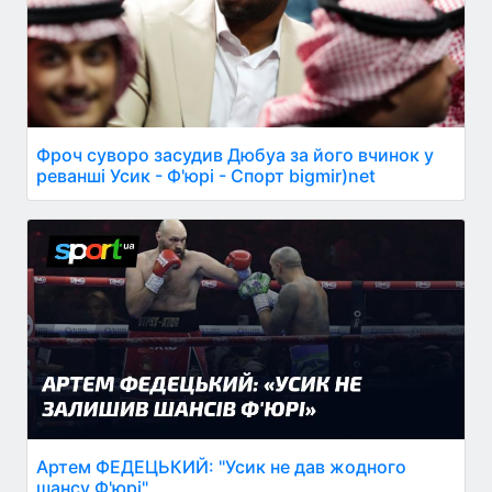
Фроч суворо засудив Дюбуа за його вчинок у
реванші Усик - Ф'юрі - Спорт bigmir)net
Артем ФЕДЕЦЬКИЙ: "Усик не дав жодного
шансу Ф'юрі"