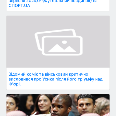
вересня 2024}≻ {Футбольний поєдинок} на
СПОРТ.UA
Відомий комік та військовий критично
висловився про Усика після його тріумфу над
Ф'юрі.