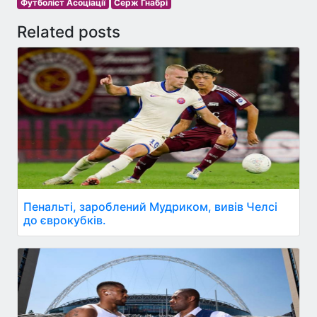
Футболіст Асоціації
Серж Гнабрі
Related posts
Пенальті, зароблений Мудриком, вивів Челсі
до єврокубків.