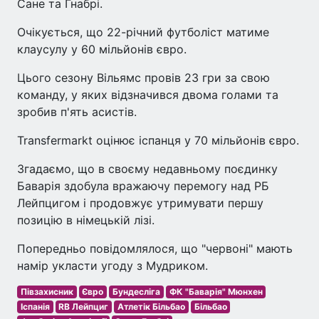
Сане та Гнабрі.
Очікується, що 22-річний футболіст матиме
клаусулу у 60 мільйонів євро.
Цього сезону Вільямс провів 23 гри за свою
команду, у яких відзначився двома голами та
зробив п'ять асистів.
Transfermarkt оцінює іспанця у 70 мільйонів євро.
Згадаємо, що в своєму недавньому поєдинку
Баварія здобула вражаючу перемогу над РБ
Лейпцигом і продовжує утримувати першу
позицію в німецькій лізі.
Попередньо повідомлялося, що "червоні" мають
намір укласти угоду з Мудриком.
Півзахисник
Євро
Бундесліга
ФК "Баварія" Мюнхен
Іспанія
RB Лейпциг
Атлетік Більбао
Більбао