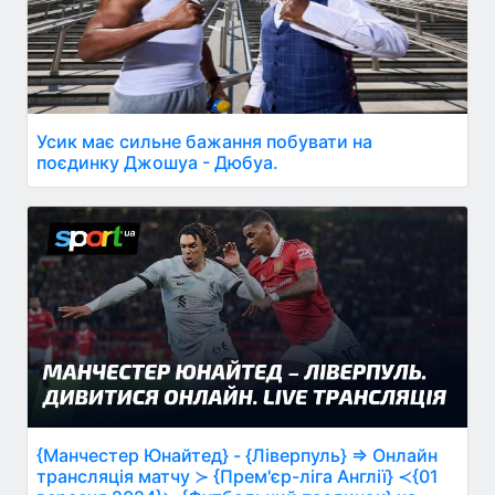
Усик має сильне бажання побувати на
поєдинку Джошуа - Дюбуа.
{Манчестер Юнайтед} - {Ліверпуль} ⇒ Онлайн
трансляція матчу ≻ {Прем'єр-ліга Англії} ≺{01