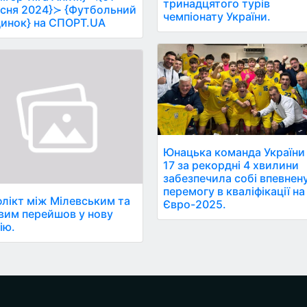
тринадцятого турів
сня 2024}≻ {Футбольний
чемпіонату України.
инок} на СПОРТ.UA
Юнацька команда України
17 за рекордні 4 хвилини
забезпечила собі впевнен
перемогу в кваліфікації на
лікт між Мілевським та
Євро-2025.
вим перейшов у нову
ію.