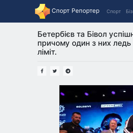
Спорт Репортер
Спорт
Бі
Бетербієв та Бівол успі
причому один з них ледь
ліміт.