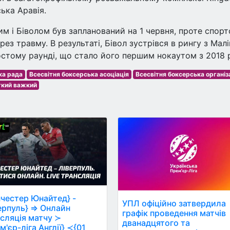
ська Аравія.
м і Біволом був запланований на 1 червня, проте спор
ез травму. В результаті, Бівол зустрівся в рингу з Мал
остому раунді, що стало його першим нокаутом з 2018 
ка рада
Всесвітня боксерська асоціація
Всесвітня боксерська організ
гкий важкий
честер Юнайтед} -
УПЛ офіційно затвердила
ерпуль} ⇒ Онлайн
графік проведення матчів
сляція матчу ≻
дванадцятого та
м'єр-ліга Англії} ≺{01