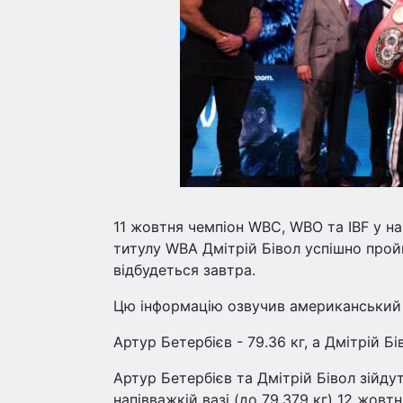
11 жовтня чемпіон WBC, WBO та IBF у на
титулу WBA Дмітрій Бівол успішно прой
відбудеться завтра.
Цю інформацію озвучив американський
Артур Бетербієв - 79.36 кг, а Дмітрій Бів
Артур Бетербієв та Дмітрій Бівол зійд
напівважкій вазі (до 79,379 кг) 12 жо