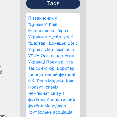
Tags
Півзахисник
ФК
"Динамо" Київ
Національна збірна
України з футболу
ФК
"Шахтар" Донецьк
Бокс
Україна
Ліга чемпіонів
УЄФА
Олександр Усик
Українці
Прем'єр-ліга
р
Тайсон Ф'юрі
Воротар
ий
(асоціативний футбол)
ФК "Реал Мадрид
Київ
Нокаут
Іспанія
Чемпіонат світу з
футболу
Асоціативний
футбол
Менеджер
(футбольна асоціація)
dom