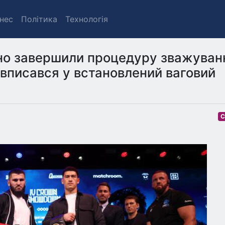
знес
Політика
Технологія
шно завершили процедуру зважуван
 вписався у встановлений ваговий
С