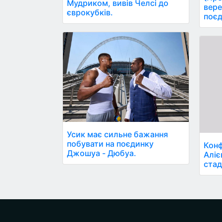
Мудриком, вивів Челсі до
вере
єврокубків.
поєд
Усик має сильне бажання
побувати на поєдинку
Конф
Джошуа - Дюбуа.
Аліє
стад