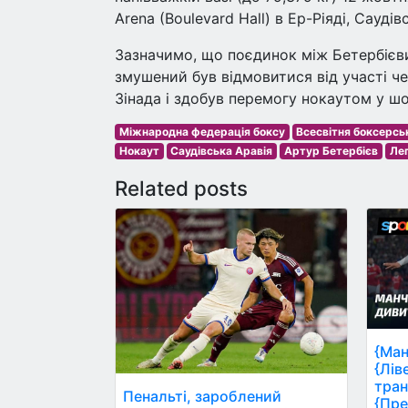
Arena (Boulevard Hall) в Ер-Ріяді, Саудів
Зазначимо, що поєдинок між Бетербієви
змушений був відмовитися від участі чер
Зінада і здобув перемогу нокаутом у ш
Міжнародна федерація боксу
Всесвітня боксерсь
Нокаут
Саудівська Аравія
Артур Бетербієв
Ле
Related posts
{Ман
{Лів
тран
Пенальті, зароблений
{Пре