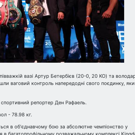
півважкій вазі Артур Бетербієв (20-0, 20 KO) та волода
шли ваговий контроль напередодні свого поєдинку, як
 спортивний репортер Ден Рафаель.
ол - 78.98 кг.
уться в об'єднавчому бою за абсолютне чемпіонство у
втня в багатопрофільному розважальному комплексі King