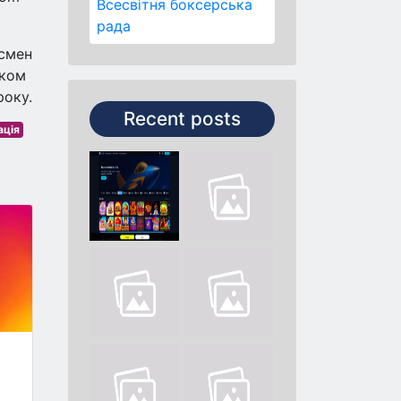
Всесвітня боксерська
рада
тсмен
іком
року.
Recent posts
ація