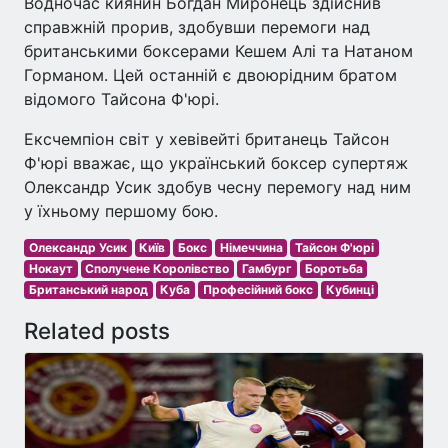
Водночас киянин Богдан Миронець здійснив
справжній прорив, здобувши перемоги над
британськими боксерами Кешем Алі та Натаном
Горманом. Цей останній є двоюрідним братом
відомого Тайсона Ф'юрі.
Ексчемпіон світ у хевівейті британець Тайсон
Ф'юрі вважає, що український боксер супертяж
Олександр Усик здобув чесну перемогу над ним
у їхньому першому бою.
Олександр Усик
Київ
Бокс
Німеччина
Тайсон Ф'юрі
Нокаут
Сполучене Королівство
Гамбург
Боротьба
Британський народ
Куба
Професійний бокс
Кубинці
Related posts