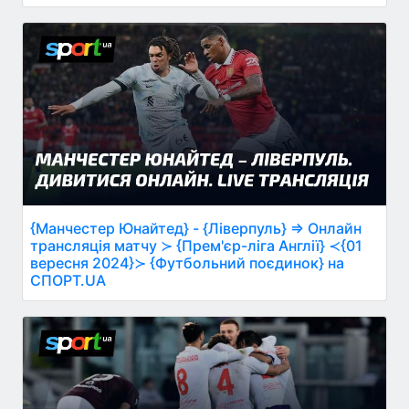
{Манчестер Юнайтед} - {Ліверпуль} ⇒ Онлайн
трансляція матчу ≻ {Прем'єр-ліга Англії} ≺{01
вересня 2024}≻ {Футбольний поєдинок} на
СПОРТ.UA