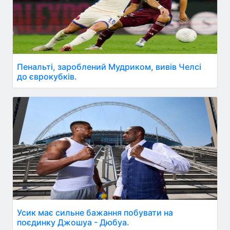
Пенальті, зароблений Мудриком, вивів Челсі
до єврокубків.
Усик має сильне бажання побувати на
поєдинку Джошуа - Дюбуа.