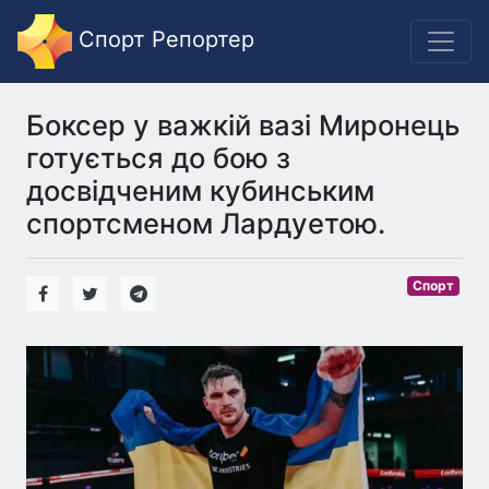
Спорт Репортер
Боксер у важкій вазі Миронець
готується до бою з
досвідченим кубинським
спортсменом Лардуетою.
Спорт