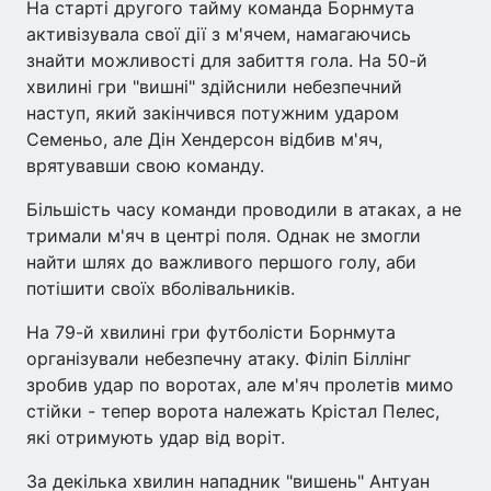
На старті другого тайму команда Борнмута
активізувала свої дії з м'ячем, намагаючись
знайти можливості для забиття гола. На 50-й
хвилині гри "вишні" здійснили небезпечний
наступ, який закінчився потужним ударом
Семеньо, але Дін Хендерсон відбив м'яч,
врятувавши свою команду.
Більшість часу команди проводили в атаках, а не
тримали м'яч в центрі поля. Однак не змогли
найти шлях до важливого першого голу, аби
потішити своїх вболівальників.
На 79-й хвилині гри футболісти Борнмута
організували небезпечну атаку. Філіп Біллінг
зробив удар по воротах, але м'яч пролетів мимо
стійки - тепер ворота належать Крістал Пелес,
які отримують удар від воріт.
За декілька хвилин нападник "вишень" Антуан