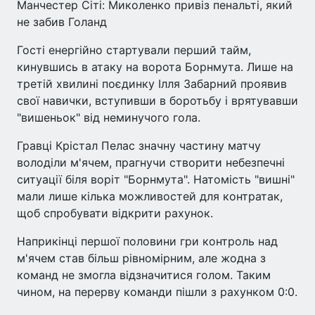
Манчестер Сіті: Миколенко привіз пенальті, який
не забив Голанд
Гості енергійно стартували перший тайм,
кинувшись в атаку на ворота Борнмута. Лише на
третій хвилині поєдинку Ілля Забарний проявив
свої навички, вступивши в боротьбу і врятувавши
"вишеньок" від неминучого гола.
Гравці Крістал Пелас значну частину матчу
володіли м'ячем, прагнучи створити небезпечні
ситуації біля воріт "Борнмута". Натомість "вишні"
мали лише кілька можливостей для контратак,
щоб спробувати відкрити рахунок.
Наприкінці першої половини гри контроль над
м'ячем став більш рівномірним, але жодна з
команд не змогла відзначитися голом. Таким
чином, на перерву команди пішли з рахунком 0:0.