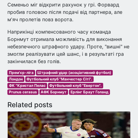
Семеньо міг відкрити рахунок у грі. Форвард
пробив головою після подачі від партнера, але
м'яч пролетів повз ворота.
Наприкінці компенсованого часу команда
Борнмут отримала можливість для виконання
небезпечного штрафного удару. Проте, "вишні" не
змогли реалізувати цей шанс, і в результаті гра
закінчилася без голів.
Прем'єр-ліга
Штрафний удар (асоціативний футбол)
Лондон
Футбольний клуб "Манчестер Сіті".
ФК "Кристал Пелас
Футбольний клуб "Евертон".
Prunus cerasus
АФК Борнмут
Ерлінг Браут Голанд
Related posts