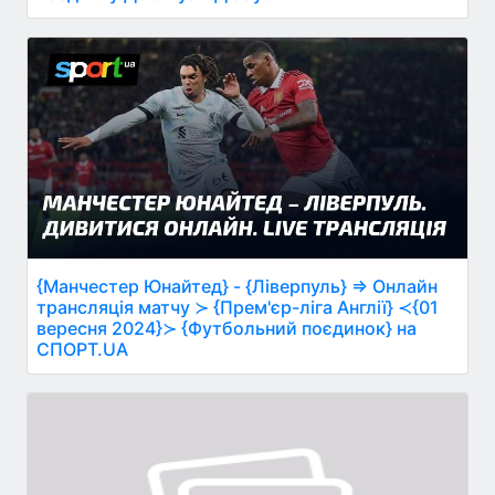
{Манчестер Юнайтед} - {Ліверпуль} ⇒ Онлайн
трансляція матчу ≻ {Прем'єр-ліга Англії} ≺{01
вересня 2024}≻ {Футбольний поєдинок} на
СПОРТ.UA