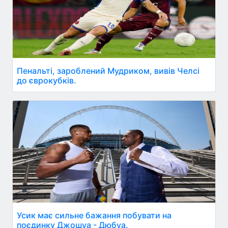
Пенальті, зароблений Мудриком, вивів Челсі
до єврокубків.
Усик має сильне бажання побувати на
поєдинку Джошуа - Дюбуа.