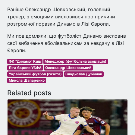
Раніше Олександр Шовковський, головний
тренер, з емоціями висловився про причини
розгромної поразки Динамо в Лізі Європи.
Ми повідомляли, що футболіст Динамо висловив
свої вибачення вболівальникам за невдачу в Лізі
Європи.
ФК "Динамо" Київ
Менеджер (футбольна асоціація)
Ліга Європи УЄФА
Олександр Шовковський
Український футбол (газета)
Владислав Дубінчак
Микола Шапаренко
Related posts