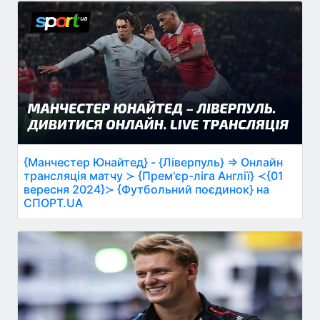
{Манчестер Юнайтед} - {Ліверпуль} ⇒ Онлайн
трансляція матчу ≻ {Прем'єр-ліга Англії} ≺{01
вересня 2024}≻ {Футбольний поєдинок} на
СПОРТ.UA