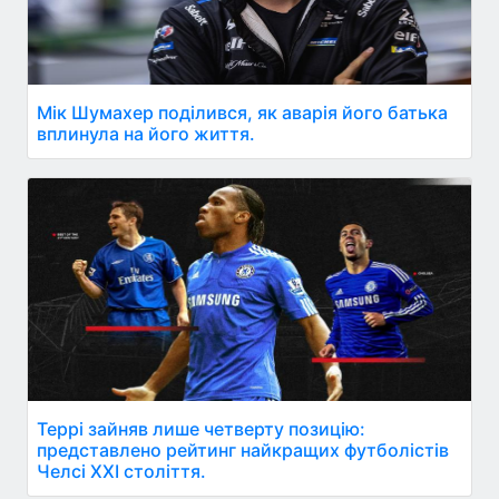
Мік Шумахер поділився, як аварія його батька
вплинула на його життя.
Террі зайняв лише четверту позицію:
представлено рейтинг найкращих футболістів
Челсі XXI століття.