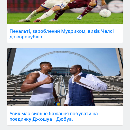
Пенальті, зароблений Мудриком, вивів Челсі
до єврокубків.
Усик має сильне бажання побувати на
поєдинку Джошуа - Дюбуа.