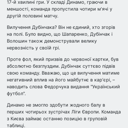
17-й хвилині гри. У складі Динамо, граючи в
меншості, команда пропустила чотири м'ячі у
другій половині матчу.
Вилучення Дубінчака? Він не єдиний, хто згорів
на полі. Було видно, що Шапаренко, Дубінчак і
Волошин також демонстрували велику
нервозність у своїй грі.
Проте фол, який призвів до червоної картки, був
абсолютно безглуздим. Дубінчак суттєво підвів
свою команду. Вважаю, що це вилучення матиме
негативний вплив на його майбутнє в кар'єрі, –
наводить слова Федорчука видання "Український
футбол".
Динамо не змогло здобути жодного балу в
перших чотирьох зустрічах Ліги Європи. Команда
з Києва займає останню позицію в груповій
таблиці.