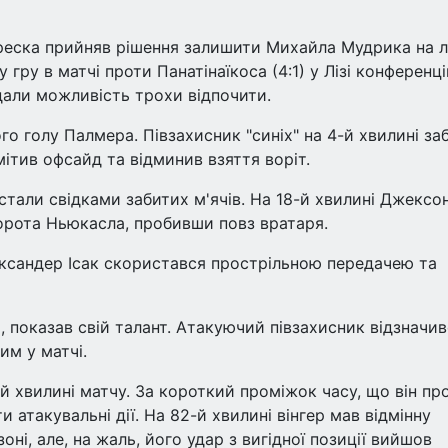
ареска прийняв рішення залишити Михайла Мудрика на л
ру в матчі проти Панатінаїкоса (4:1) у Лізі конференці
дали можливість трохи відпочити.
го голу Палмера. Півзахисник "синіх" на 4-й хвилині за
мітив офсайд та відминив взяття воріт.
 стали свідками забитих м'ячів. На 18-й хвилині Джексо
орота Ньюкасла, пробивши повз вратаря.
лександер Ісак скористався прострільною передачею та
, показав свій талант. Атакуючий півзахисник відзначи
м у матчі.
 хвилині матчу. За короткий проміжок часу, що він про
ти атакувальні дії. На 82-й хвилині вінгер мав відмінну
оні, але, на жаль, його удар з вигідної позиції вийшов