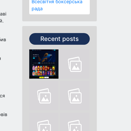
Всесвітня боксерська
рада
аві
й.
Recent posts
бив
н
вся
вів