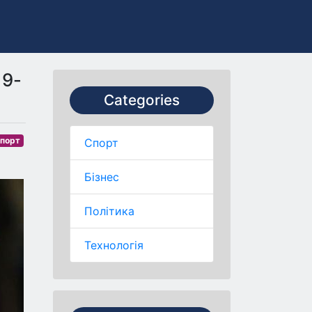
 9-
Categories
порт
Спорт
Бізнес
Політика
Технологія