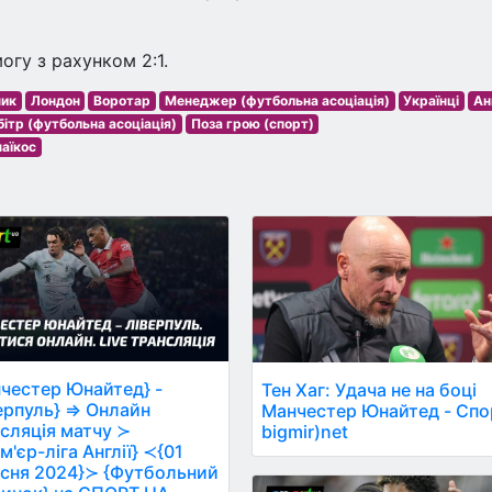
могу з рахунком 2:1.
ник
Лондон
Воротар
Менеджер (футбольна асоціація)
Українці
Ан
ітр (футбольна асоціація)
Поза грою (спорт)
наїкос
честер Юнайтед} -
Тен Хаг: Удача не на боці
ерпуль} ⇒ Онлайн
Манчестер Юнайтед - Спо
сляція матчу ≻
bigmir)net
м'єр-ліга Англії} ≺{01
сня 2024}≻ {Футбольний