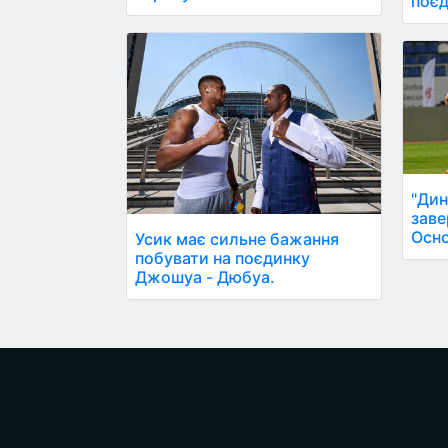
поєд
"Дин
заве
Осно
Усик має сильне бажання
побувати на поєдинку
Джошуа - Дюбуа.