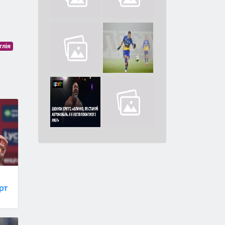
глія
рт