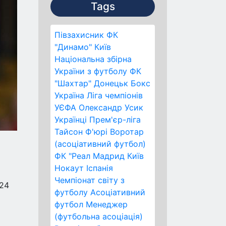
Tags
Півзахисник
ФК
"Динамо" Київ
Національна збірна
України з футболу
ФК
"Шахтар" Донецьк
Бокс
Україна
Ліга чемпіонів
УЄФА
Олександр Усик
Українці
Прем'єр-ліга
Тайсон Ф'юрі
Воротар
(асоціативний футбол)
ФК "Реал Мадрид
Київ
Нокаут
Іспанія
Чемпіонат світу з
 24
футболу
Асоціативний
футбол
Менеджер
(футбольна асоціація)