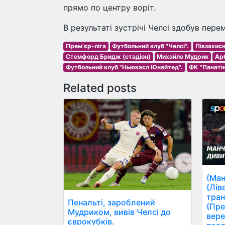
прямо по центру воріт.
В результаті зустрічі Челсі здобув пере
Прем'єр-ліга
Футбольний клуб "Челсі".
Півзахис
Стемфорд Бридж (стадіон)
Михайло Мудрик
Арб
Футбольний клуб "Ньюкасл Юнайтед".
ФК "Панаті
Related posts
{Ман
{Лів
тран
Пенальті, зароблений
{Пре
Мудриком, вивів Челсі до
вере
єврокубків.