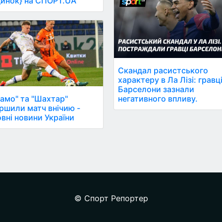
инок} на СПОРТ.UA
Скандал расистського
характеру в Ла Лізі: гравц
Барселони зазнали
амо" та "Шахтар"
негативного впливу.
ршили матч внічию -
вні новини України
© Спорт Репортер