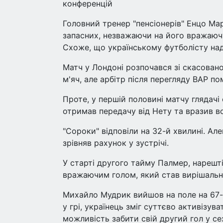
конференцій
Головний тренер "пенсіонерів" Енцо М
запасних, незважаючи на його вражаючу г
Схоже, що українському футболісту на
Матч у Лондоні розпочався зі скасовано
м'яч, але арбітр після перегляду ВАР по
Проте, у першій половині матчу глядачі
отримав передачу від Нету та вразив в
"Сороки" відповіли на 32-й хвилині. А
зрівняв рахунок у зустрічі.
У старті другого тайму Палмер, нарешті
вражаючим голом, який став вирішальни
Михайло Мудрик вийшов на поле на 67-й
у грі, українець зміг суттєво активізува
можливість забити свій другий гол у сез