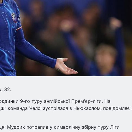
, 32.
оєдинки 9-го туру англійської Прем'єр-ліги. На
ж" команда Челсі зустрілася з Ньюкаслом, повідомляє
ця: Мудрик потрапив у символічну збірну туру Ліги