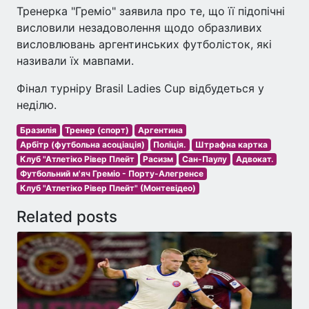
Тренерка "Греміо" заявила про те, що її підопічні
висловили незадоволення щодо образливих
висловлювань аргентинських футболісток, які
називали їх мавпами.
Фінал турніру Brasil Ladies Cup відбудеться у
неділю.
Бразилія
Тренер (спорт)
Аргентина
Арбітр (футбольна асоціація)
Поліція.
Штрафна картка
Клуб "Атлетіко Рівер Плейт
Расизм
Сан-Паулу
Адвокат.
Футбольний м'яч Греміо - Порту-Алегренсе
Клуб "Атлетіко Рівер Плейт" (Монтевідео)
Related posts