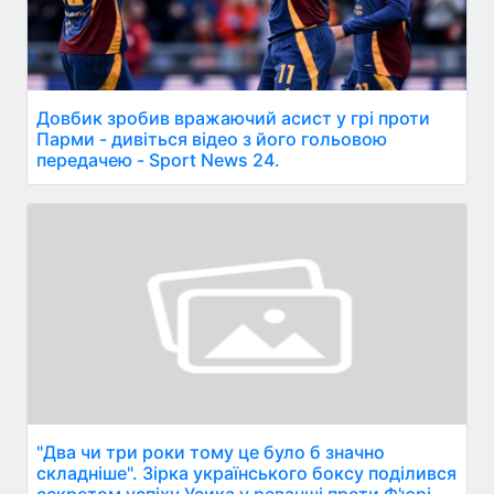
Довбик зробив вражаючий асист у грі проти
Парми - дивіться відео з його гольовою
передачею - Sport News 24.
"Два чи три роки тому це було б значно
складніше". Зірка українського боксу поділився
секретом успіху Усика у реванші проти Ф'юрі.