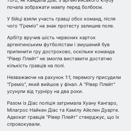
почала зображати мавпу перед болбоєм.
У бійці взяли участь гравці обох команд, після
чого "Греміо" на знак протесту залишив поле.
Арбітр вручив шість червоних карток
аргентинським футболістам і змушений був
припинити гру достроково, оскільки команда
"Рівер Плейт" не змогла виставити достатню
кількість гравців на полі.
Незважаючи на рахунок 1:1, перемогу присудили
"Греміо", який вийшов у фінал. А "Рівер Плейт"
усунули від турніру на два роки.
Разом із Діас поліція затримала Хуану Кангаро,
Мілагрос Найкен Діас та Камілу Айєлен Дуарте.
Адвокат гравців "Рівер Плейт" стверджує, що їх
спровокували.