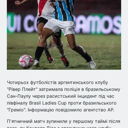
Чотирьох футболістів аргентинського клубу
"Рівер Плейт" затримала поліція в бразильському
Сан-Паулу через расистський інцидент під час
півфіналу Brasil Ladies Cup проти бразильського
"Греміо". Інформацію повідомило агентство AP.
П'ятничний матч зупинили у першому таймі після
того, як Кандела Діас з аргентинського клубу