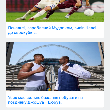
Пенальті, зароблений Мудриком, вивів Челсі
до єврокубків.
Усик має сильне бажання побувати на
поєдинку Джошуа - Дюбуа.