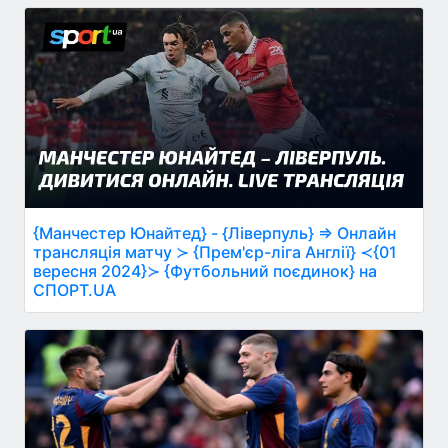
{Манчестер Юнайтед} - {Ліверпуль} ⇒ Онлайн
трансляція матчу ≻ {Прем'єр-ліга Англії} ≺{01
вересня 2024}≻ {Футбольний поєдинок} на
СПОРТ.UA