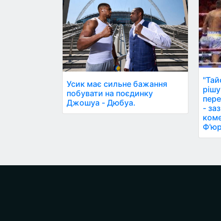
"Тай
Усик має сильне бажання
рішу
побувати на поєдинку
пере
Джошуа - Дюбуа.
- за
коме
Ф'юр