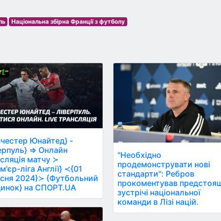
ль
Національна збірна Франції з футболу
честер Юнайтед} -
ерпуль} ⇒ Онлайн
"Необхідно
сляція матчу ≻
продемонструвати нові
м'єр-ліга Англії} ≺{01
стандарти": Ребров
сня 2024}≻ {Футбольний
прокоментував предстоя
инок} на СПОРТ.UA
зустрічі національної
команди в Лізі націй.