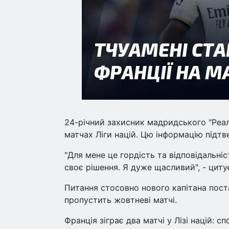
24-річний захисник мадридського "Реала
матчах Ліги націй. Цю інформацію підтв
"Для мене це гордість та відповідальніс
своє рішення. Я дуже щасливий", - цитує
Питання стосовно нового капітана поста
пропустить жовтневі матчі.
Франція зіграє два матчі у Лізі націй: с