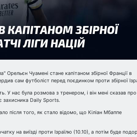
" Орельєн Чуамені стане капітаном збірної Франції в
ердив сам футболіст перед поєдинком проти збірної Ізр
ть. У нас була розмова з тренером, і він мені сказав про
 захисника Daily Sports.
ло після того, як стало відомо, що Кіліан Мбаппе
початку на виїзді проти Ізраїлю (10.10), а потім буде под