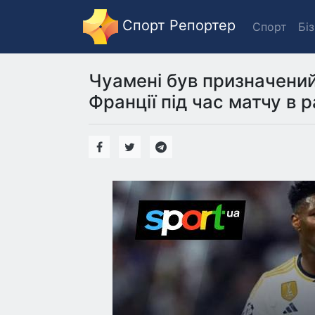
Спорт Репортер
Спорт
Бі
Чуамені був призначений 
Франції під час матчу в р