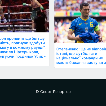
сон проявить ще більшу
чість, прагнучи здобути
могу в кожному раунді",
Степаненко: Це не відпові
значила Шатернікова,
істині, що футболісти
нтуючи поєдинок Усик -
національної команди не
і.
мають бажання виступати
© Спорт Репортер