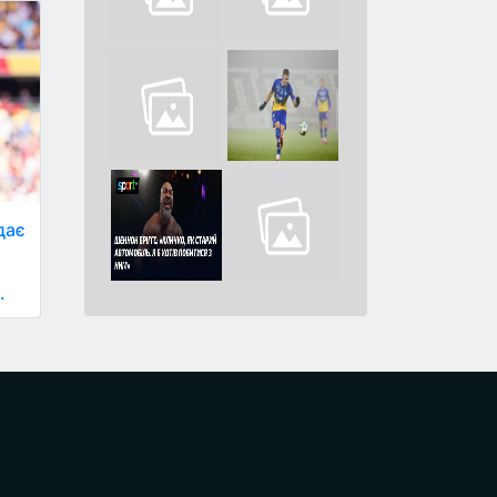
дає
.