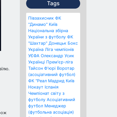
Tags
Півзахисник
ФК
"Динамо" Київ
Національна збірна
України з футболу
ФК
"Шахтар" Донецьк
Бокс
Україна
Ліга чемпіонів
УЄФА
Олександр Усик
Українці
Прем'єр-ліга
Тайсон Ф'юрі
Воротар
аїлю.
(асоціативний футбол)
ФК "Реал Мадрид
Київ
Нокаут
Іспанія
Чемпіонат світу з
футболу
Асоціативний
футбол
Менеджер
(футбольна асоціація)
орож