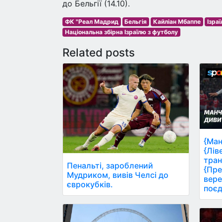
до Бельгії (14.10).
ФК "Реал Мадрид
Бельгія
Кайліан Мбаппе
Ізраї
Національна збірна Ізраїлю з футболу
Related posts
{Ман
{Лів
тран
Пенальті, зароблений
{Пре
Мудриком, вивів Челсі до
вере
єврокубків.
поєд