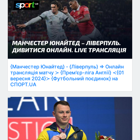
{Манчестер Юнайтед} - {Ліверпуль} ⇒ Онлайн
трансляція матчу ≻ {Прем'єр-ліга Англії} ≺{01
вересня 2024}≻ {Футбольний поєдинок} на
СПОРТ.UA