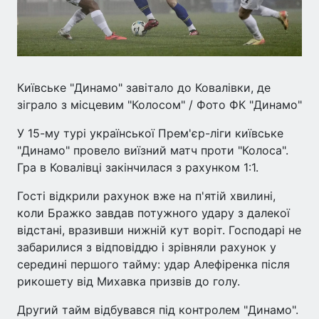
Київське "Динамо" завітало до Ковалівки, де
зіграло з місцевим "Колосом" / Фото ФК "Динамо"
У 15-му турі української Прем'єр-ліги київське
"Динамо" провело виїзний матч проти "Колоса".
Гра в Ковалівці закінчилася з рахунком 1:1.
Гості відкрили рахунок вже на п'ятій хвилині,
коли Бражко завдав потужного удару з далекої
відстані, вразивши нижній кут воріт. Господарі не
забарилися з відповіддю і зрівняли рахунок у
середині першого тайму: удар Алефіренка після
рикошету від Михавка призвів до голу.
Другий тайм відбувався під контролем "Динамо".