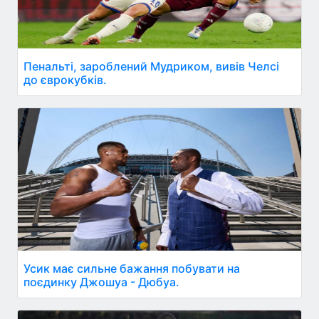
Пенальті, зароблений Мудриком, вивів Челсі
до єврокубків.
Усик має сильне бажання побувати на
поєдинку Джошуа - Дюбуа.