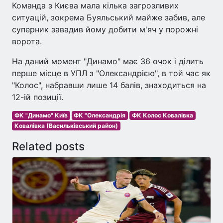
Команда з Києва мала кілька загрозливих
ситуацій, зокрема Буяльський майже забив, але
суперник завадив йому добити м'яч у порожні
ворота.
На даний момент "Динамо" має 36 очок і ділить
перше місце в УПЛ з "Олександрією", в той час як
"Колос", набравши лише 14 балів, знаходиться на
12-ій позиції.
ФК "Динамо" Київ
ФК "Олександрія
ФК Колос Ковалівка
Ковалівка (Васильківський район)
Related posts