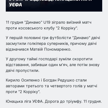
11 грудня "Динамо" U19 зіграло виїзний матч
проти косовського клубу "2 Корріку".
У першій половині гри футболісти "Динамо" двічі
засмутили голкіпера суперників, причому двічі
відзначився Матвій Пономаренко.
У другому таймі господарі зуміли скоротити
відставання, забивши один м'яч, але потім знову
двічі пропустили.
Кирило Осипенко і Богдан Редушко стали
авторами третього та четвертого голів у матчі
проти "2 Корріку".
Юнацька ліга УЄФА. Дорога до тріумфу. 11 грудня.