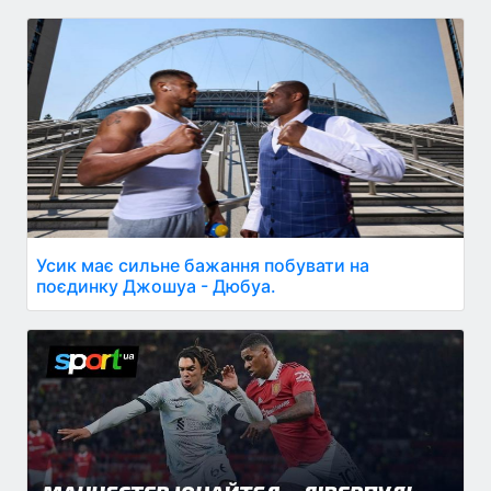
Усик має сильне бажання побувати на
поєдинку Джошуа - Дюбуа.