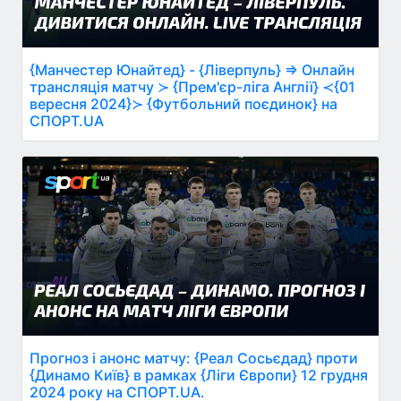
{Манчестер Юнайтед} - {Ліверпуль} ⇒ Онлайн
трансляція матчу ≻ {Прем'єр-ліга Англії} ≺{01
вересня 2024}≻ {Футбольний поєдинок} на
СПОРТ.UA
Прогноз і анонс матчу: {Реал Сосьєдад} проти
{Динамо Київ} в рамках {Ліги Європи} 12 грудня
2024 року на СПОРТ.UA.