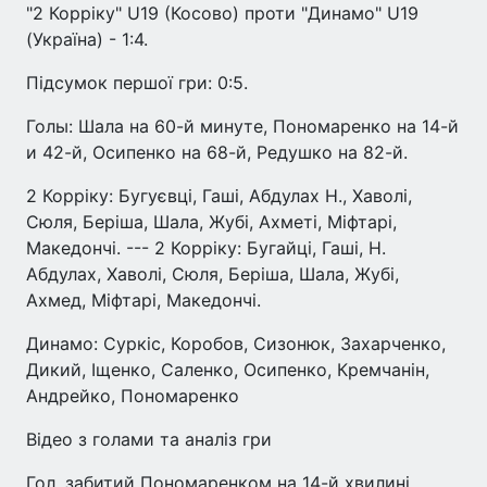
"2 Корріку" U19 (Косово) проти "Динамо" U19
(Україна) - 1:4.
Підсумок першої гри: 0:5.
Голы: Шала на 60-й минуте, Пономаренко на 14-й
и 42-й, Осипенко на 68-й, Редушко на 82-й.
2 Корріку: Бугуєвці, Гаші, Абдулах Н., Хаволі,
Сюля, Беріша, Шала, Жубі, Ахметі, Міфтарі,
Македончі. --- 2 Корріку: Бугайці, Гаші, Н.
Абдулах, Хаволі, Сюля, Беріша, Шала, Жубі,
Ахмед, Міфтарі, Македончі.
Динамо: Суркіс, Коробов, Сизонюк, Захарченко,
Дикий, Іщенко, Саленко, Осипенко, Кремчанін,
Андрейко, Пономаренко
Відео з голами та аналіз гри
Гол, забитий Пономаренком на 14-й хвилині