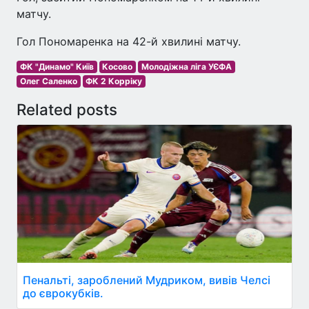
матчу.
Гол Пономаренка на 42-й хвилині матчу.
ФК "Динамо" Київ
Косово
Молодіжна ліга УЄФА
Олег Саленко
ФК 2 Корріку
Related posts
Пенальті, зароблений Мудриком, вивів Челсі
до єврокубків.