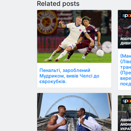
Related posts
{Ман
{Лів
тран
Пенальті, зароблений
{Пре
Мудриком, вивів Челсі до
вере
єврокубків.
поєд