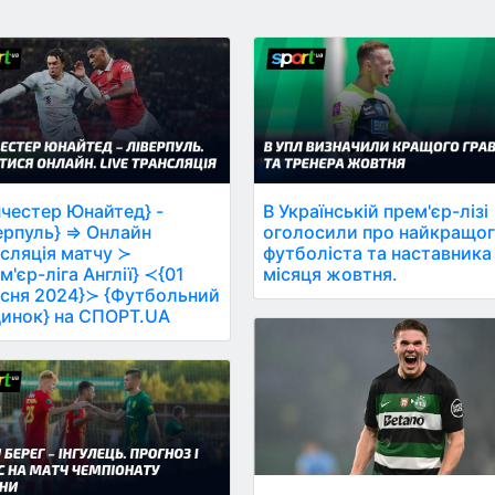
честер Юнайтед} -
В Українській прем'єр-лізі
ерпуль} ⇒ Онлайн
оголосили про найкращо
сляція матчу ≻
футболіста та наставника
м'єр-ліга Англії} ≺{01
місяця жовтня.
сня 2024}≻ {Футбольний
инок} на СПОРТ.UA