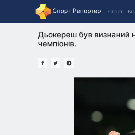
Спорт Репортер
Спорт
Бі
Дьокереш був визнаний н
чемпіонів.