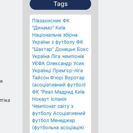
Tags
Півзахисник
ФК
"Динамо" Київ
Національна збірна
України з футболу
ФК
"Шахтар" Донецьк
Бокс
Україна
Ліга чемпіонів
УЄФА
Олександр Усик
Українці
Прем'єр-ліга
Тайсон Ф'юрі
Воротар
ця
(асоціативний футбол)
ФК "Реал Мадрид
Київ
Нокаут
Іспанія
лтіка
Чемпіонат світу з
футболу
Асоціативний
футбол
Менеджер
(футбольна асоціація)