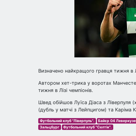
Визначено найкращого гравця тижня в Лі
Автором хет-трика у воротах Манчестер
тижня в Лізі чемпіонів.
Швед обійшов Луїса Діаса з Ліверпуля (
(дубль у матчі з Лейпцигом) та Каріма 
Футбольний клуб "Ліверпуль".
Байєр 04 Леверкузе
Зальцбург
Футбольний клуб "Селтік".