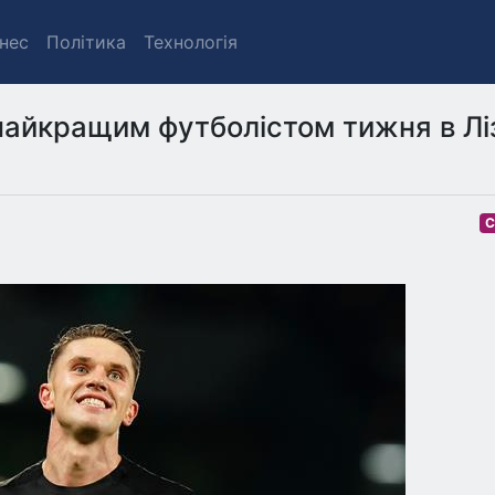
знес
Політика
Технологія
айкращим футболістом тижня в Ліз
С