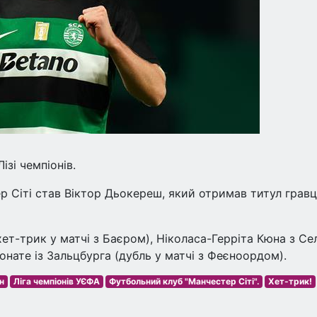
зі чемпіонів.
 Сіті став Віктор Дьокереш, який отримав титул грав
хет-трик у матчі з Баєром), Ніколаса-Герріта Кюна з Се
Конате із Зальцбурга (дубль у матчі з Феєноордом).
н
Ліга чемпіонів УЄФА
Футбольний клуб "Манчестер Сіті".
Хет-трик!