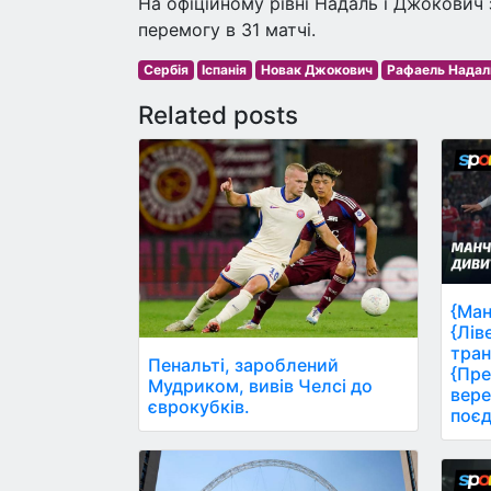
На офіційному рівні Надаль і Джокович 
перемогу в 31 матчі.
Сербія
Іспанія
Новак Джокович
Рафаель Надал
Related posts
{Ман
{Лів
тран
Пенальті, зароблений
{Пре
Мудриком, вивів Челсі до
вере
єврокубків.
поєд