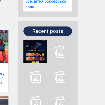
в
Всесвітня боксерська
рада
Recent posts
огу
не
на
.