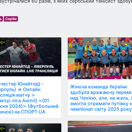
зустрічалися 60 разів, з яких сербський тенісист здобу
ь
Серби
честер Юнайтед} -
Жіноча команда України
ерпуль} ⇒ Онлайн
здобула вражаючу перем
сляція матчу ≻
над Чехією, але, на жаль, 
м'єр-ліга Англії} ≺{01
змогла отримати путівку 
сня 2024}≻ {Футбольний
чемпіонат світу 2025 року
инок} на СПОРТ.UA