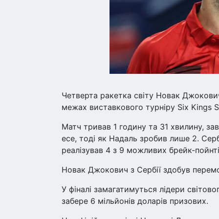
Четверта ракетка світу Новак Джокович 
межах виставкового турніру Six Kings S
Матч тривав 1 годину та 31 хвилину, за
есе, тоді як Надаль зробив лише 2. Серб
реалізував 4 з 9 можливих брейк-пойнтів
Новак Джокович з Сербії здобув перемо
У фіналі замагатимуться лідери світово
забере 6 мільйонів доларів призових.