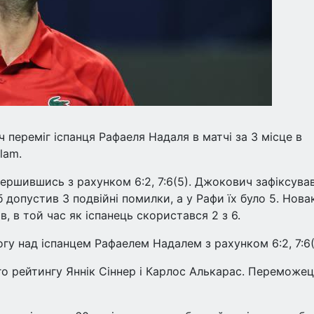
переміг іспанця Рафаеля Надаля в матчі за 3 місце в
lam.
вершившись з рахунком 6:2, 7:6(5). Джокович зафіксува
 допустив 3 подвійні помилки, а у Рафи їх було 5. Нова
, в той час як іспанець скористався 2 з 6.
гу над іспанцем Рафаелем Надалем з рахунком 6:2, 7:6(
го рейтингу Яннік Сіннер і Карлос Алькарас. Переможе