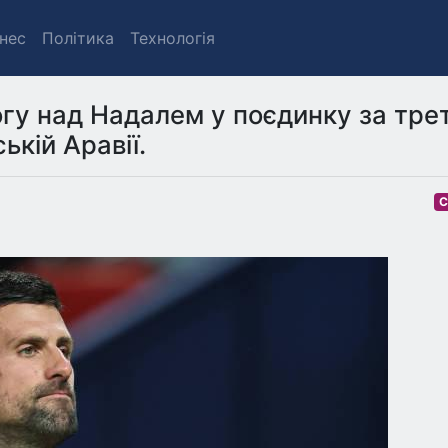
знес
Політика
Технологія
гу над Надалем у поєдинку за тре
ькій Аравії.
С