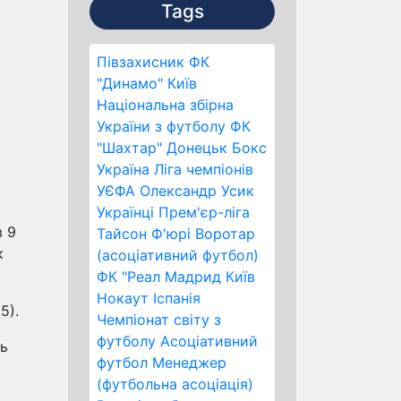
Tags
Півзахисник
ФК
"Динамо" Київ
Національна збірна
України з футболу
ФК
"Шахтар" Донецьк
Бокс
Україна
Ліга чемпіонів
УЄФА
Олександр Усик
Українці
Прем'єр-ліга
в 9
Тайсон Ф'юрі
Воротар
к
(асоціативний футбол)
ФК "Реал Мадрид
Київ
Нокаут
Іспанія
5).
Чемпіонат світу з
футболу
Асоціативний
ць
футбол
Менеджер
(футбольна асоціація)