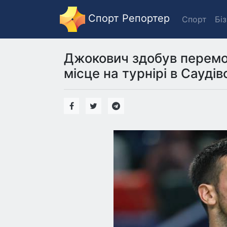
Спорт Репортер
Спорт
Бі
Джокович здобув перемо
місце на турнірі в Саудівс