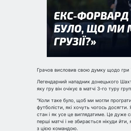
Грачов висловив свою думку щодо гри Ук
Легендарний нападник донецького Шахта
яку гру він очікує в матчі 3-го туру груп
"Коли таке було, щоб ми могли програти 
футболісти, які хочуть чогось досягти. 
стан і як усе це виглядатиме. Це дуже с
перші матчі і не збирається нікуди йти, 
з цією командою.