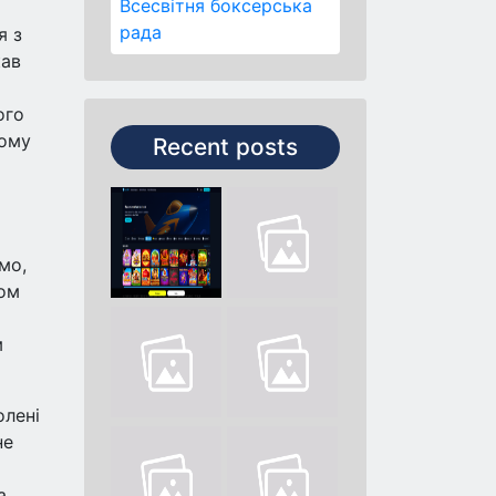
Всесвітня боксерська
рада
я з
кав
ого
кому
Recent posts
мо,
ком
м
олені
не
а