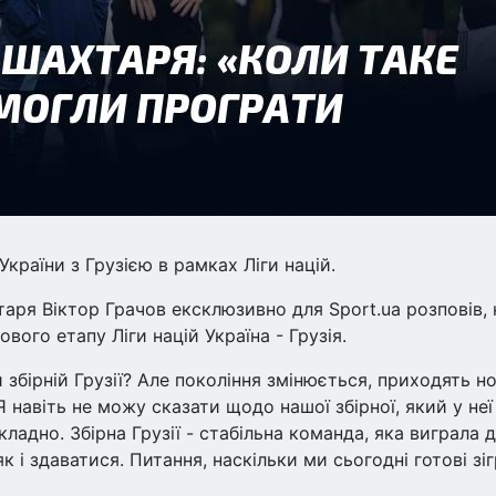
раїни з Грузією в рамках Ліги націй.
ря Віктор Грачов ексклюзивно для Sport.ua розповів, 
ового етапу Ліги націй Україна - Грузія.
збірній Грузії? Але покоління змінюється, приходять но
Я навіть не можу сказати щодо нашої збірної, який у неї
кладно. Збірна Грузії - стабільна команда, яка виграла 
як і здаватися. Питання, наскільки ми сьогодні готові зі