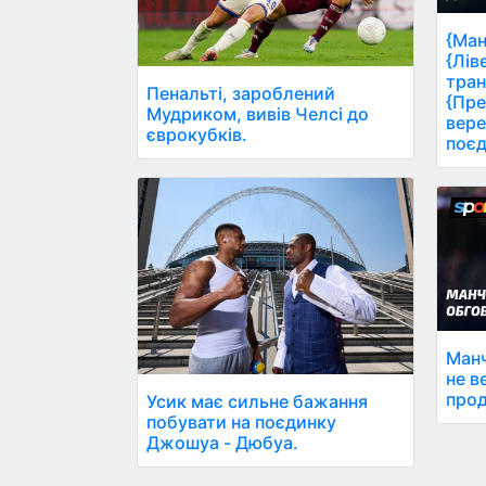
{Ман
{Лів
тран
Пенальті, зароблений
{Пре
Мудриком, вивів Челсі до
вере
єврокубків.
поєд
Манч
не в
прод
Усик має сильне бажання
побувати на поєдинку
Джошуа - Дюбуа.