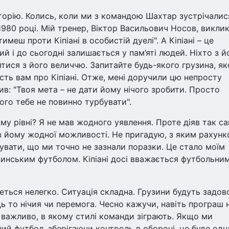
історію. Колись, коли ми з командою Шахтар зустрічалис
 1980 році. Мій тренер, Віктор Васильович Носов, викли
имеш проти Кіпіані в особистій дуелі". А Кіпіані – це
ий і до сьогодні залишається у пам’яті людей. Ніхто з й
нятися з його величчю. Запитайте будь-якого грузина, я
сть вам про Кіпіані. Отже, мені доручили цю непросту
ив: "Твоя мета – не дати йому нічого зробити. Просто
чого тебе не повинно турбувати".
ому рівні? Я не мав жодного уявлення. Проте діяв так са
дав йому жодної можливості. Не пригадую, з яким рахун
увати, що ми точно не зазнали поразки. Це стало моїм
инським футболом. Кіпіані досі вважається футбольни
деться нелегко. Ситуація складна. Грузини будуть задов
ь то нічия чи перемога. Чесно кажучи, навіть програш 
е важливо, в якому стилі команди зіграють. Якщо ми
й футбол, зберігаючи контроль в обороні, це буде одн