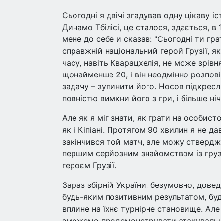
Сьогодні я двічі згадував одну цікаву 
Динамо Тбілісі, це сталося, здається, в
мене до себе и сказав: "Сьогодні ти грат
справжній національний герой Грузії, як
часу, навіть Кварацхелія, не може зрів
щонайменше 20, і він неодмінно розпові
задачу – зупинити його. Носов підкресл
повністю вимкни його з гри, і більше ні
Але як я міг знати, як грати на особист
як і Кіпіані. Протягом 90 хвилин я не 
закінчився той матч, але можу ствердж
першим серйозним знайомством із груз
героєм Грузії.
Зараз збірній України, безумовно, дове
будь-яким позитивним результатом, буд
вплине на їхнє турнірне становище. Ал
зможемо продемонструвати атакувальни