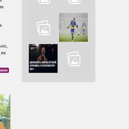
ам
х
ьно,
 як
зини