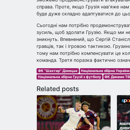
справа. Проте, якщо Грузія нав'яже нам
буде дуже складно адаптуватися до цьо
Сьогодні нам потрібно продемонструват
зусиль, щоб здолати Грузію. Якщо ми не
зникнуть. Впевнений, що Сергій Станіс
гравців, так і ігровою тактикою. Грузи
тому нам потрібно компенсувати це ко
команда. Третя поразка фактично означа
ФК "Шахтар" Донецьк
Національна збірна України
Національна збірна Грузії з футболу
ФК Динамо Тбі
Related posts