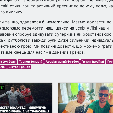
 свій стиль гри та активний пресинг по всьому полю, н
го виклику.
и те, що, здавалося б, неможливо. Маємо докласти всі
 зможемо перемогти, наші шанси на успіх у Лізі націй
лавович спробує здивувати суперника як розстановкою
нські футболісти завжди були дуже сильними індивідуал
лективною грою. Ми повинні довести, що можемо грати
тиме кінець для нас," - відзначив Грачов.
 з футболу
Тренер (спорт)
Асоціативний футбол
Грузія (країна)
Гру
лісі
Віктор Грачов