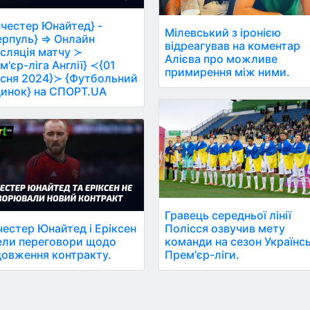
честер Юнайтед} -
Мілевський з іронією
ерпуль} ⇒ Онлайн
відреагував на коментар
сляція матчу ≻
Алієва про можливе
м'єр-ліга Англії} ≺{01
примирення між ними.
сня 2024}≻ {Футбольний
инок} на СПОРТ.UA
Гравець середньої лінії
естер Юнайтед і Еріксен
Полісся озвучив мету
ели переговори щодо
команди на сезон Українс
овження контракту.
Прем'єр-ліги.