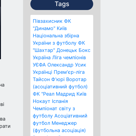
Tags
Півзахисник
ФК
"Динамо" Київ
Національна збірна
України з футболу
ФК
"Шахтар" Донецьк
Бокс
Україна
Ліга чемпіонів
УЄФА
Олександр Усик
Українці
Прем'єр-ліга
Тайсон Ф'юрі
Воротар
на
(асоціативний футбол)
ФК "Реал Мадрид
Київ
Нокаут
Іспанія
ві
Чемпіонат світу з
футболу
Асоціативний
два
футбол
Менеджер
грати
(футбольна асоціація)