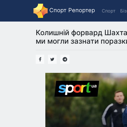
Спорт Репортер
Спорт
Бі
Колишній форвард Шахта
ми могли зазнати поразки 