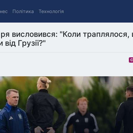
знес
Політика
Технологія
ря висловився: "Коли траплялося,
від Грузії?"
С