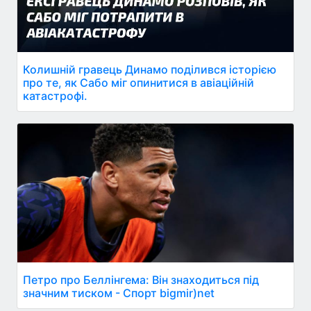
Колишній гравець Динамо поділився історією
про те, як Сабо міг опинитися в авіаційній
катастрофі.
Петро про Беллінгема: Він знаходиться під
значним тиском - Спорт bigmir)net