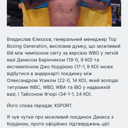
Владислав Єлисєєв, генеральний менеджер Top
Boxing Generation, висловив думку, що можливий
бій між чемпіоном світу за версією WBO у легкій
вазі Денисом Берінчиком (19-0, 9 КО) та
ексчемпіоном Джо Кордіною (17-1, 9 КО) може
відбутися в андеркарті поєдинку між
Олександром Усиком (22-0, 14 КО), який володіє
титулами WBC, WBO, WBA та IBO у надважкій
вазі, і Тайсоном Ф'юрі (34-1-1, 24 КО).
Його слова передає XSPORT.
Я чув чутки про можливий поєдинок Дениса з
Кордіною, проте офіційних підтверджень цієї