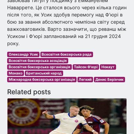
завоював титул у поєдинку з Еммануелем
Наваррете. Це сталося всього через кілька годин
після того, як Усик здобув перемогу над Ф'юрі в
бою за звання абсолютного чемпіона світу серед
важковаговиків. Варто зазначити, що реванш між
Усиком і Ф'юрі запланований на 21 грудня 2024
року.
Олександр Усик
Всесвітня боксерська рада
Всесвітня боксерська асоціація
Всесвітня боксерська організація
Тайсон Ф'юрі
Нокаут
Монако
Британський народ
Міжнародна боксерська організація
Легкий
Денис Берінчик
Related posts