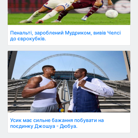
Пенальті, зароблений Мудриком, вивів Челсі
до єврокубків.
Усик має сильне бажання побувати на
поєдинку Джошуа - Дюбуа.