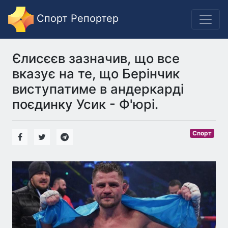
Спорт Репортер
Єлисєєв зазначив, що все
вказує на те, що Берінчик
виступатиме в андеркарді
поєдинку Усик - Ф'юрі.
Спорт