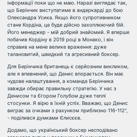
інформації поки що не маю. Наразі виглядає так,
що Берінчик виступатиме в андеркарді до бою
Олександра Усика. Якщо його супротивником
стане Кордіна, це буде дійсно захоплюючий бій.
Його менеджер - мій добрий знайомий. Я вперше
побачив Кордіну в 2019 році в Монако, і він
справив на мене велике враження: дуже
талановитий, швидкий та агресивний боксер.
Для Берінчика британець є серйозним викликом,
але я впевнений, що Денис впорається. Він має
чудове налаштування, а команда Берінчика
завжди обирає правильну стратегію. У нас з
Денисом та Єгором Голубом дуже теплі
стосунки. Я вірю в їхній успіх. Вважаю, що Денис
виграє за очками з рахунком приблизно 116-112",
- поділився думками Єлисєєв.
Додамо, що український боксер несподівано