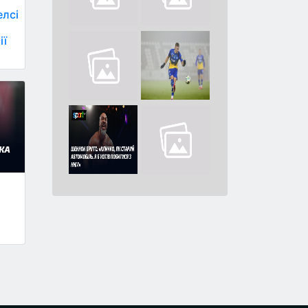
елсі
ії