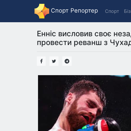
Спорт Репортер
Спорт
Бі
Енніс висловив своє нез
провести реванш з Чухад