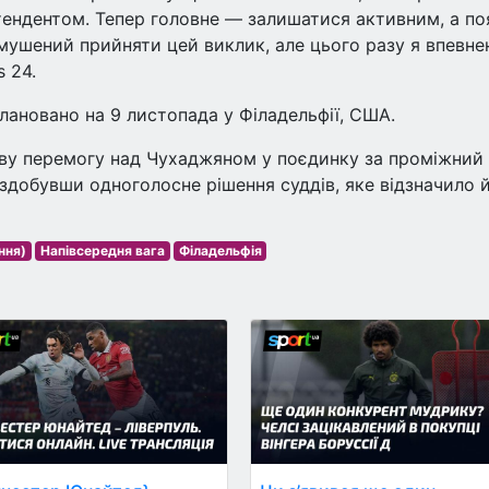
тендентом. Тепер головне — залишатися активним, а по
мушений прийняти цей виклик, але цього разу я впевне
s 24.
ановано на 9 листопада у Філадельфії, США.
раву перемогу над Чухаджяном у поєдинку за проміжний
, здобувши одноголосне рішення суддів, яке відзначило 
ння)
Напівсередня вага
Філадельфія