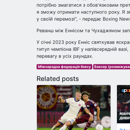
потрібно змагатися з обов'язковим пре
я зможу отримати наступного року. Я з
у своїй перемозі", - передає Boxing New
Реванш між Еннісом та Чухаджяном запл
У січні 2023 року Енніс святкував яск
титул чемпіона IBF у напівсередній вазі
перевагу в усіх раундах.
Міжнародна федерація боксу
Боксер (розмежува
Related posts