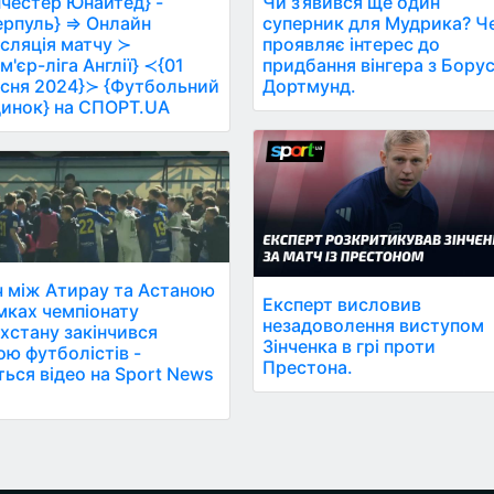
честер Юнайтед} -
Чи з’явився ще один
ерпуль} ⇒ Онлайн
суперник для Мудрика? Ч
сляція матчу ≻
проявляє інтерес до
м'єр-ліга Англії} ≺{01
придбання вінгера з Борус
сня 2024}≻ {Футбольний
Дортмунд.
инок} на СПОРТ.UA
 між Атирау та Астаною
Експерт висловив
мках чемпіонату
незадоволення виступом
хстану закінчився
Зінченка в грі проти
ою футболістів -
Престона.
ться відео на Sport News