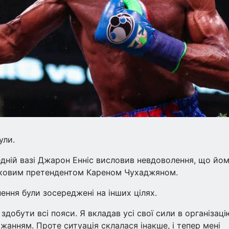
ули.
редній вазі Джарон Енніс висловив невдоволення, що йо
зковим претендентом Кареном Чухаджяном.
ення були зосереджені на інших цілях.
здобути всі пояси. Я вкладав усі свої сили в організаці
жанням. Проте ситуація склалася інакше, і тепер мені