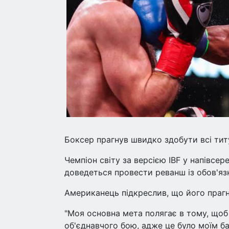
Боксер прагнув швидко здобути всі тит
Чемпіон світу за версією IBF у напівсе
доведеться провести реванш із обов'я
Американець підкреслив, що його прагн
"Моя основна мета полягає в тому, щоб 
об'єднавчого бою, адже це було моїм ба