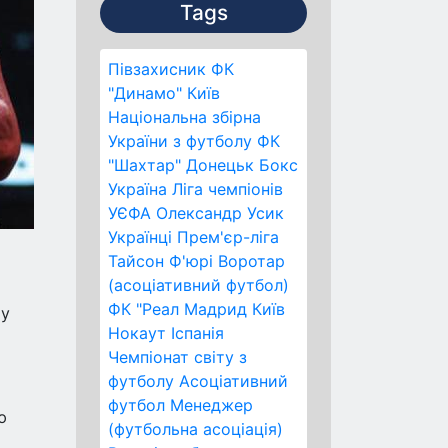
Tags
Півзахисник
ФК
"Динамо" Київ
Національна збірна
України з футболу
ФК
"Шахтар" Донецьк
Бокс
Україна
Ліга чемпіонів
УЄФА
Олександр Усик
Українці
Прем'єр-ліга
Тайсон Ф'юрі
Воротар
(асоціативний футбол)
ФК "Реал Мадрид
Київ
му
Нокаут
Іспанія
Чемпіонат світу з
футболу
Асоціативний
футбол
Менеджер
ю
(футбольна асоціація)