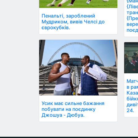
{Ман
{Лів
тран
Пенальті, зароблений
{Пре
Мудриком, вивів Челсі до
вере
єврокубків.
поєд
Матч
в ра
Каза
бійк
Усик має сильне бажання
диві
побувати на поєдинку
24.
Джошуа - Дюбуа.