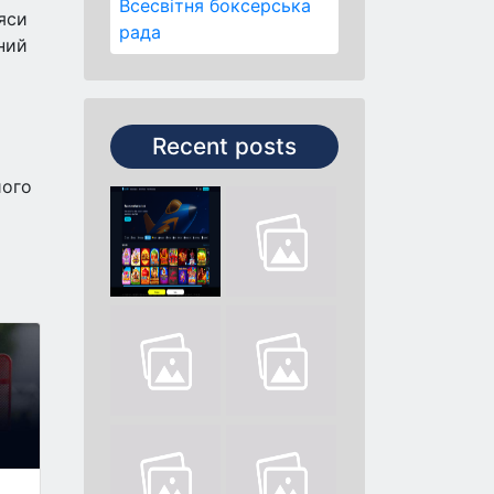
Всесвітня боксерська
яси
рада
ний
Recent posts
його