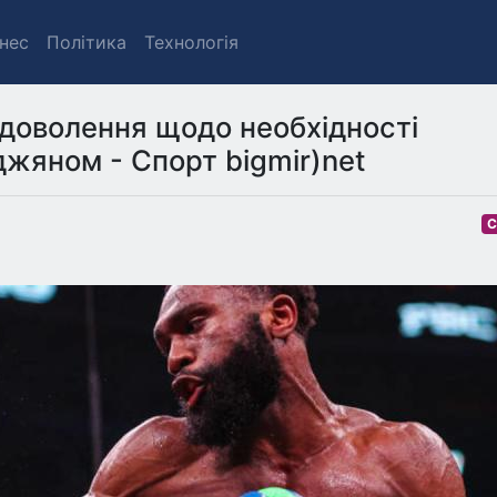
знес
Політика
Технологія
адоволення щодо необхідності
жяном - Спорт bigmir)net
С