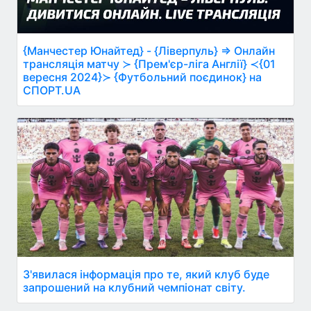
{Манчестер Юнайтед} - {Ліверпуль} ⇒ Онлайн
трансляція матчу ≻ {Прем'єр-ліга Англії} ≺{01
вересня 2024}≻ {Футбольний поєдинок} на
СПОРТ.UA
З'явилася інформація про те, який клуб буде
запрошений на клубний чемпіонат світу.