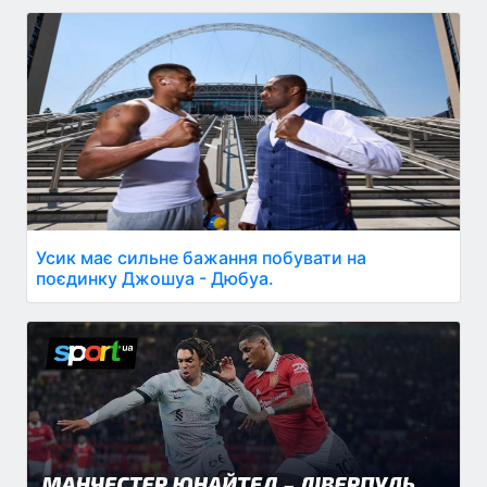
Усик має сильне бажання побувати на
поєдинку Джошуа - Дюбуа.