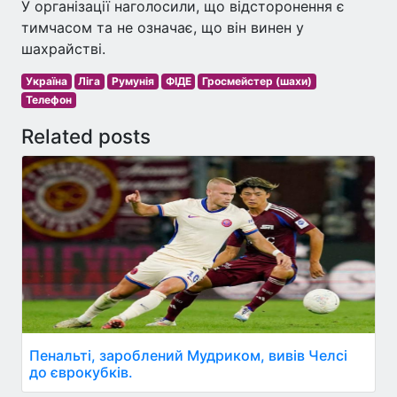
У організації наголосили, що відсторонення є
тимчасом та не означає, що він винен у
шахрайстві.
Україна
Ліга
Румунія
ФІДЕ
Гросмейстер (шахи)
Телефон
Related posts
Пенальті, зароблений Мудриком, вивів Челсі
до єврокубків.