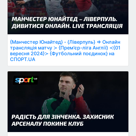
{Манчестер Юнайтед} - {Ліверпуль} ⇒ Онлайн
трансляція матчу ≻ {Прем'єр-ліга Англії} ≺{01
вересня 2024}≻ {Футбольний поєдинок} на
СПОРТ.UA