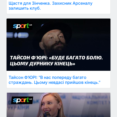
Щастя для Зінченка. Захисник Арсеналу
залишить клуб.
Тайсон Ф'ЮРІ: "В нас попереду багато
страждань. Цьому невдасі прийшов кінець."