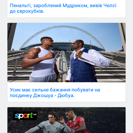
Пенальті, зароблений Мудриком, вивів Челсі
до єврокубків.
Усик має сильне бажання побувати на
поєдинку Джошуа - Дюбуа.