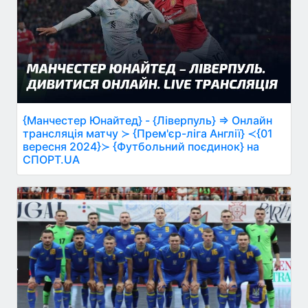
{Манчестер Юнайтед} - {Ліверпуль} ⇒ Онлайн
трансляція матчу ≻ {Прем'єр-ліга Англії} ≺{01
вересня 2024}≻ {Футбольний поєдинок} на
СПОРТ.UA