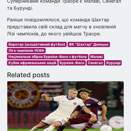
Суперниками команди Траоре є Малаві, Сенегал
та Бурунді.
Раніше повідомлялося, що команда Шахтар
представила свій склад для матчу в оновленій
Лізі чемпіонів, до якого увійшов Траоре.
Воротар (асоціативний футбол)
ФК "Шахтар" Донецьк
Ліга чемпіонів УЄФА
Національна збірна Буркіна-Фасо з футболу
Малаві
Кубок африканських націй
Буркіна-Фасо
Сенегал
Бурунді
Related posts