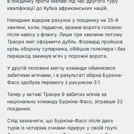
в поєдинку проти Малаві під час другого туру
кваліфікації до Кубка африканських націй.
Нападник відкрив рахунок у поєдинку на 35-й
хвилині, коли, падаючи, вразив ворота головою
після навісу з флангу. Лише три хвилини потому
Траоре зміг оформити дубль. Форвард пройшов
крізь оборону суперника, обійшов голкіпера і без
перешкод закинув м'яч у порожні ворота.
У другій половині матчу команди обмінялися
забитими м'ячами, і в результаті збірна Буркіна-
Фасо здобула перемогу з рахунком 3:1.
Тепер у активі Траоре 9 забитих м’ячів за
національну команду Буркіна-Фасо, зігравши 22
поєдинки.
Слід зазначити, що Буркіна-Фасо після двох
турів із чотирма очками лідирує у своїй групі.