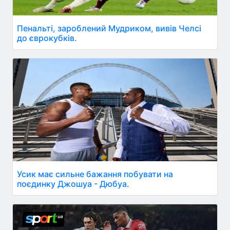
Пенальті, зароблений Мудриком, вивів Челсі
до єврокубків.
Усик має сильне бажання побувати на
поєдинку Джошуа - Дюбуа.