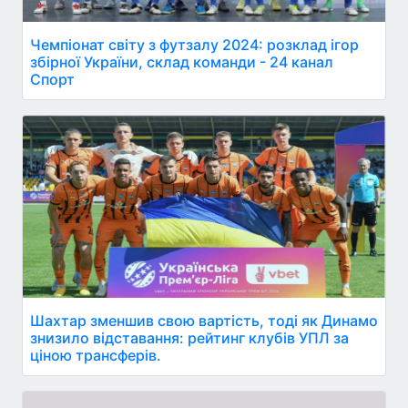
Чемпіонат світу з футзалу 2024: розклад ігор
збірної України, склад команди - 24 канал
Спорт
Шахтар зменшив свою вартість, тоді як Динамо
знизило відставання: рейтинг клубів УПЛ за
ціною трансферів.