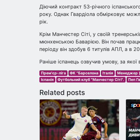
Діючий контракт 53-річного іспанськог
року. Однак Гвардіола обмірковує можл
рік.
Крім Манчестер Сіті, у своїй тренерськ
мюнхенською Баварією. Він почав працю
періоду він здобув 6 титулів АПЛ, а в 2
Раніше іспанець озвучив умову, за якої
Прем'єр-ліга
ФК "Барселона
Італія
Менеджер (
Іспанія
Футбольний клуб "Манчестер Сіті".
Пеп Г
Related posts