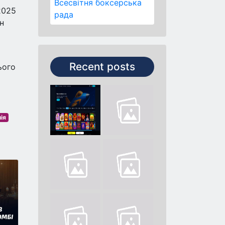
Всесвітня боксерська
2025
рада
н
Recent posts
ього
ія