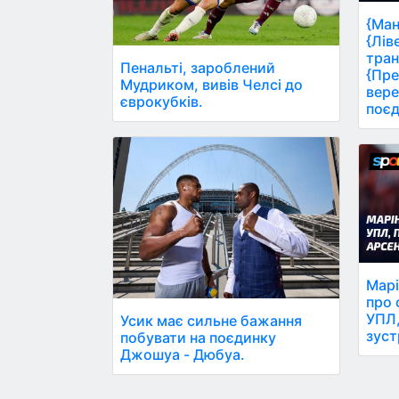
{Ман
{Лів
тран
Пенальті, зароблений
{Пре
Мудриком, вивів Челсі до
вере
єврокубків.
поєд
Марі
про 
УПЛ,
Усик має сильне бажання
зуст
побувати на поєдинку
Джошуа - Дюбуа.