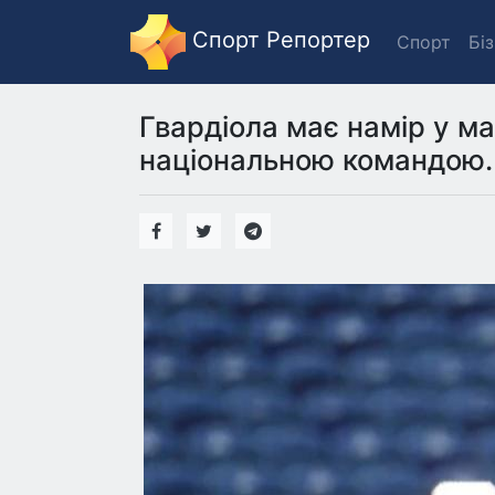
Спорт Репортер
Спорт
Бі
Гвардіола має намір у м
національною командою.