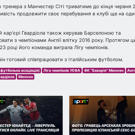
о тренера з Манчестер Сіті триватиме до кінця червня 
ивість продовжити своє перебування в клубі ще на оди
ій кар'єрі Гвардіола також керував Барселоною та
вати з чемпіонами Англії влітку 2016 року. Протягом ц
023 році його команда виграла Лігу чемпіонів.
 він готовий співпрацювати з італійським футболом.
футбольна асоціація)
Ліга чемпіонів УЄФА
ФК "Баварія" Мюнхен
Англ
вардіола
Мюнхен