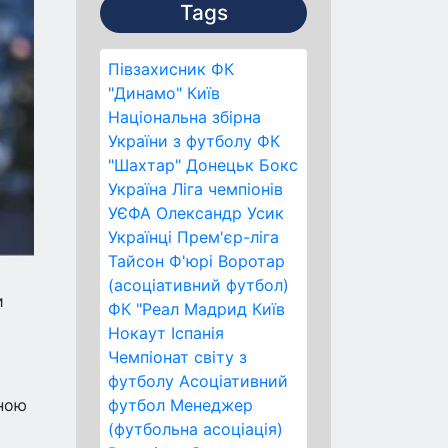
Tags
Півзахисник
ФК
"Динамо" Київ
Національна збірна
України з футболу
ФК
"Шахтар" Донецьк
Бокс
Україна
Ліга чемпіонів
УЄФА
Олександр Усик
Українці
Прем'єр-ліга
Тайсон Ф'юрі
Воротар
(асоціативний футбол)
и
ФК "Реал Мадрид
Київ
Нокаут
Іспанія
Чемпіонат світу з
футболу
Асоціативний
иною
футбол
Менеджер
(футбольна асоціація)