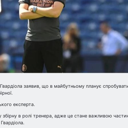
Гвардіола заявив, що в майбутньому планує спробуват
ірної.
ького експерта.
у збірну в ролі тренера, адже це стане важливою част
 Гвардіола.