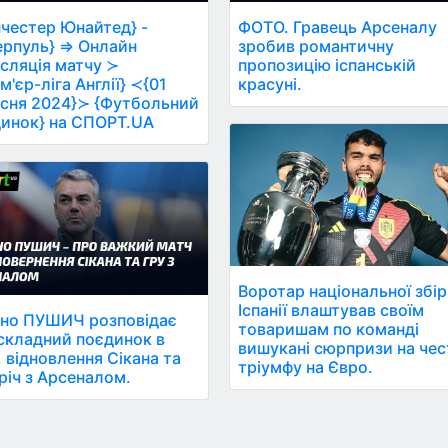
честер Юнайтед} -
ФОТО. Гравець Арсеналу
ерпуль} ⇒ Онлайн
зробив романтичну
сляція матчу ≻
пропозицію іспанській
м'єр-ліга Англії} ≺{01
красуні.
сня 2024}≻ {Футбольний
инок} на СПОРТ.UA
Воротар національної збір
Іспанії влаштував своїм
но ПУШИЧ розповідає
товаришам по команді
складний поєдинок в
вишукані сюрпризи на чес
 відновлення Сікана та
тріумфу на Євро.
річ з Арсеналом.