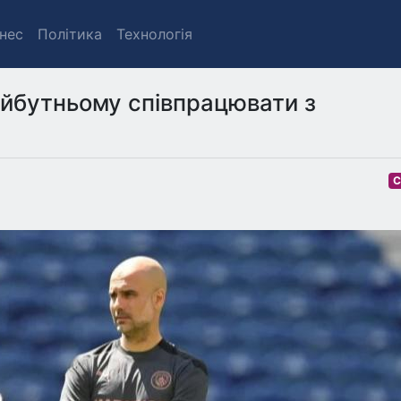
знес
Політика
Технологія
айбутньому співпрацювати з
С