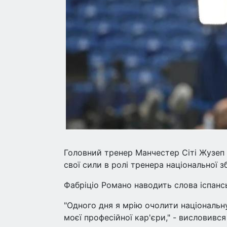
Головний тренер Манчестер Сіті Жузеп 
свої сили в ролі тренера національної зб
Фабріціо Романо наводить слова іспанс
"Одного дня я мрію очолити національн
моєї професійної кар'єри," - висловився