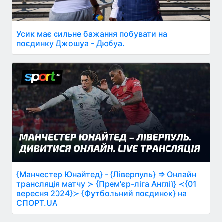
Усик має сильне бажання побувати на
поєдинку Джошуа - Дюбуа.
{Манчестер Юнайтед} - {Ліверпуль} ⇒ Онлайн
трансляція матчу ≻ {Прем'єр-ліга Англії} ≺{01
вересня 2024}≻ {Футбольний поєдинок} на
СПОРТ.UA