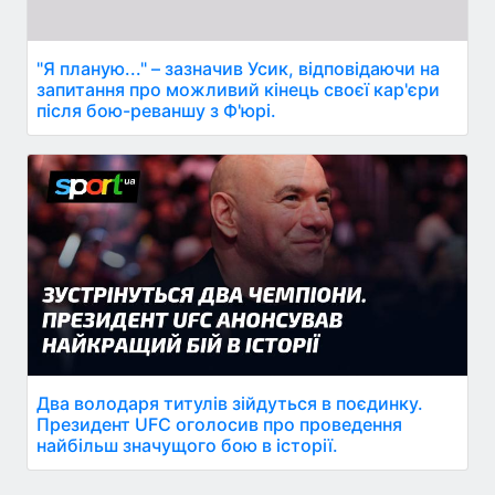
"Я планую..." – зазначив Усик, відповідаючи на
запитання про можливий кінець своєї кар'єри
після бою-реваншу з Ф'юрі.
Два володаря титулів зійдуться в поєдинку.
Президент UFC оголосив про проведення
найбільш значущого бою в історії.