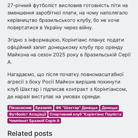
27-річний футболіст висловив готовність піти на
зменшення заробітної плати, на чому наполягало
керівництво бразильського клубу, бо не хоче
повертатися в Україну через війну.
Згідно з інформацією, Корінтіанс планує подати
офіційний запит донецькому клубу про оренду
Майкона на сезон 2025 року в бразильській Серії
А.
Нагадаємо, що після початку повномасштабної
агресії з боку Росії Майкон вирішив покинути
клуб Шахтар і підписав контракт з Корінтіансом,
де наразі виступає на умовах оренди.
Півзахисник
Бразилія
ФК "Шахтар" Донецьк
Донецьк
Футболіст Асоціації
Спортивний клуб "Корінтіанс Пауліста
Чемпіонат Бразилії Серія А
Related posts