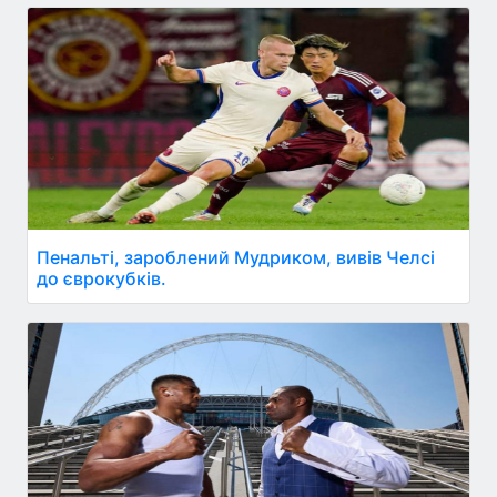
Пенальті, зароблений Мудриком, вивів Челсі
до єврокубків.