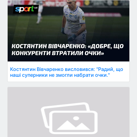
Костянтин Вівчаренко висловився: "Радий, що
наші суперники не змогли набрати очки."