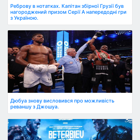
Реброву в нотатках. Капітан збірної Грузії був
нагороджений призом Серії A напередодні гри
з Україною.
Дюбуа знову висловився про можливість
реваншу з Джошуа.