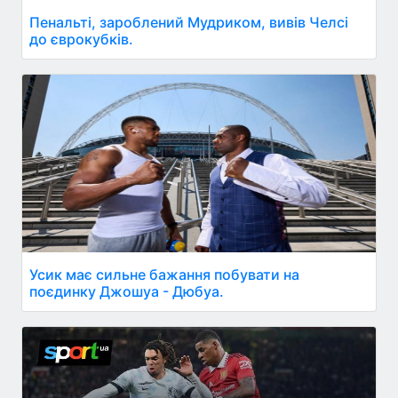
Пенальті, зароблений Мудриком, вивів Челсі
до єврокубків.
Усик має сильне бажання побувати на
поєдинку Джошуа - Дюбуа.