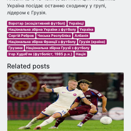
Україна посідає останню сходинку у групі,
лідером є Грузія.
Воротар (асоціативний футбол)
Українці
Національна збірна України з футболу
Україна
Сергій Ребров
Чеська Республіка
Албанія
Національна збірна Франції з футболу
Грузія (країна)
Грузини
Національна збірна Грузії з футболу
Ігор Худоб'як (футболіст, 1985 р.н.)
Нація
Related posts