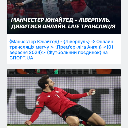
{Манчестер Юнайтед} - {Ліверпуль} ⇒ Онлайн
трансляція матчу ≻ {Прем'єр-ліга Англії} ≺{01
вересня 2024}≻ {Футбольний поєдинок} на
СПОРТ.UA