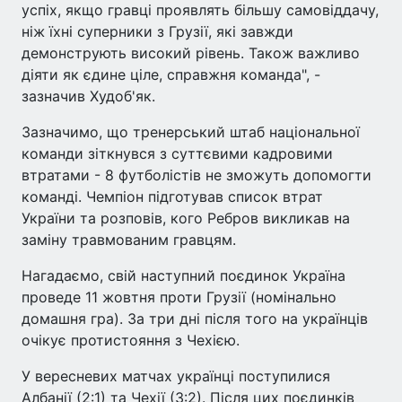
успіх, якщо гравці проявлять більшу самовіддачу,
ніж їхні суперники з Грузії, які завжди
демонструють високий рівень. Також важливо
діяти як єдине ціле, справжня команда", -
зазначив Худоб'як.
Зазначимо, що тренерський штаб національної
команди зіткнувся з суттєвими кадровими
втратами - 8 футболістів не зможуть допомогти
команді. Чемпіон підготував список втрат
України та розповів, кого Ребров викликав на
заміну травмованим гравцям.
Нагадаємо, свій наступний поєдинок Україна
проведе 11 жовтня проти Грузії (номінально
домашня гра). За три дні після того на українців
очікує протистояння з Чехією.
У вересневих матчах українці поступилися
Албанії (2:1) та Чехії (3:2). Після цих поєдинків