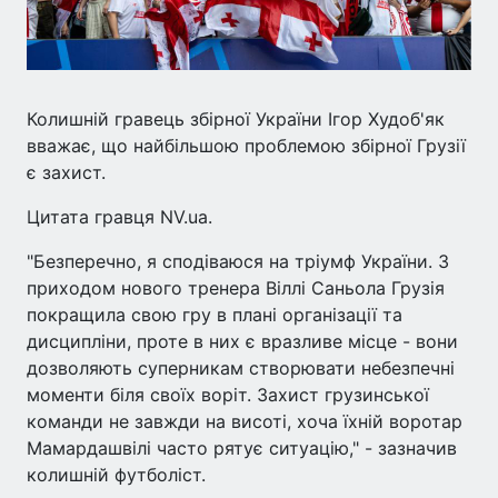
Колишній гравець збірної України Ігор Худоб'як
вважає, що найбільшою проблемою збірної Грузії
є захист.
Цитата гравця NV.ua.
"Безперечно, я сподіваюся на тріумф України. З
приходом нового тренера Віллі Саньола Грузія
покращила свою гру в плані організації та
дисципліни, проте в них є вразливе місце - вони
дозволяють суперникам створювати небезпечні
моменти біля своїх воріт. Захист грузинської
команди не завжди на висоті, хоча їхній воротар
Мамардашвілі часто рятує ситуацію," - зазначив
колишній футболіст.