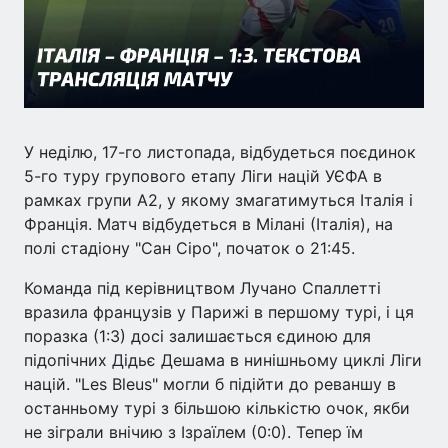
У неділю, 17-го листопада, відбудеться поєдинок
5-го туру групового етапу Ліги націй УЄФА в
рамках групи A2, у якому змагатимуться Італія і
Франція. Матч відбудеться в Мілані (Італія), на
полі стадіону "Сан Сіро", початок о 21:45.
Команда під керівництвом Лучано Спаллетті
вразила французів у Парижі в першому турі, і ця
поразка (1:3) досі залишається єдиною для
підопічних Дідьє Дешама в нинішньому циклі Ліги
націй. "Les Bleus" могли б підійти до реваншу в
останньому турі з більшою кількістю очок, якби
не зіграли внічию з Ізраїлем (0:0). Тепер їм