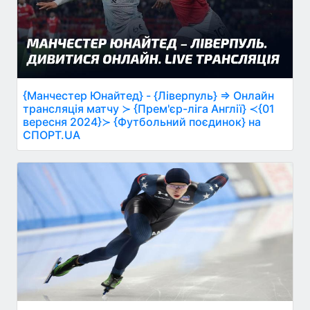
{Манчестер Юнайтед} - {Ліверпуль} ⇒ Онлайн
трансляція матчу ≻ {Прем'єр-ліга Англії} ≺{01
вересня 2024}≻ {Футбольний поєдинок} на
СПОРТ.UA