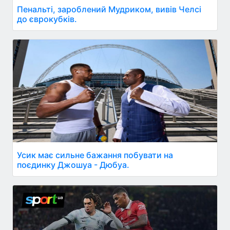
Пенальті, зароблений Мудриком, вивів Челсі
до єврокубків.
Усик має сильне бажання побувати на
поєдинку Джошуа - Дюбуа.