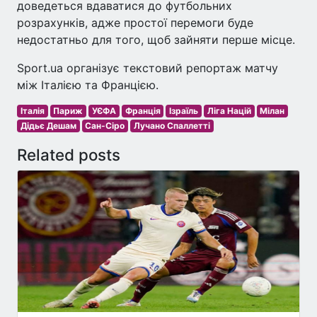
доведеться вдаватися до футбольних
розрахунків, адже простої перемоги буде
недостатньо для того, щоб зайняти перше місце.
Sport.ua організує текстовий репортаж матчу
між Італією та Францією.
Італія
Париж
УЄФА
Франція
Ізраїль
Ліга Націй
Мілан
Дідьє Дешам
Сан-Сіро
Лучано Спаллетті
Related posts