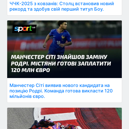
ЧЧК-2025 з ковзанів: Столц встановив новий
рекорд та здобув свій перший титул Боу.
Манчестер Сіті виявив нового кандидата на
позицію Родрі. Команда готова викласти 120
мільйонів євро.