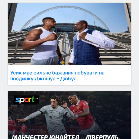
Усик має сильне бажання побувати на
поєдинку Джошуа - Дюбуа.