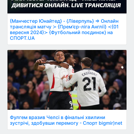
{Манчестер Юнайтед} - {Ліверпуль} ⇒ Онлайн
трансляція матчу ≻ {Прем'єр-ліга Англії} ≺{01
вересня 2024}≻ {Футбольний поєдинок} на
СПОРТ.UA
Фулгем вразив Челсі в фінальні хвилини
зустрічі, здобувши перемогу - Спорт bigmir)net