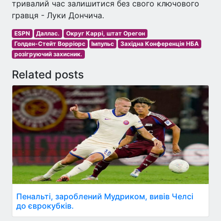
тривалий час залишитися без свого ключового
гравця - Луки Дончича.
ESPN
Даллас.
Округ Каррі, штат Орегон
Голден-Стейт Ворріорс
Імпульс
Західна Конференція НБА
розігруючий захисник.
Related posts
Пенальті, зароблений Мудриком, вивів Челсі
до єврокубків.