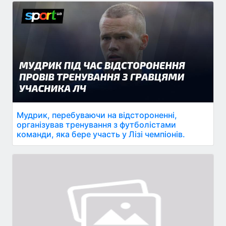
Мудрик, перебуваючи на відстороненні,
організував тренування з футболістами
команди, яка бере участь у Лізі чемпіонів.