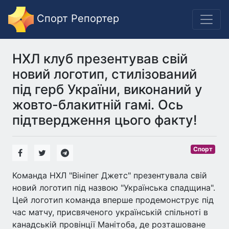
Спорт Репортер
НХЛ клуб презентував свій
новий логотип, стилізований
під герб України, виконаний у
жовто-блакитній гамі. Ось
підтвердження цього факту!
Спорт
Команда НХЛ "Вініпег Джетс" презентувала свій
новий логотип під назвою "Українська спадщина".
Цей логотип команда вперше продемонструє під
час матчу, присвяченого українській спільноті в
канадській провінції Манітоба, де розташоване