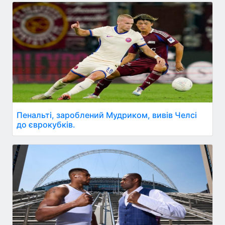
Пенальті, зароблений Мудриком, вивів Челсі
до єврокубків.