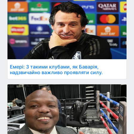
Емері: З такими клубами, як Баварія,
надзвичайно важливо проявляти силу.