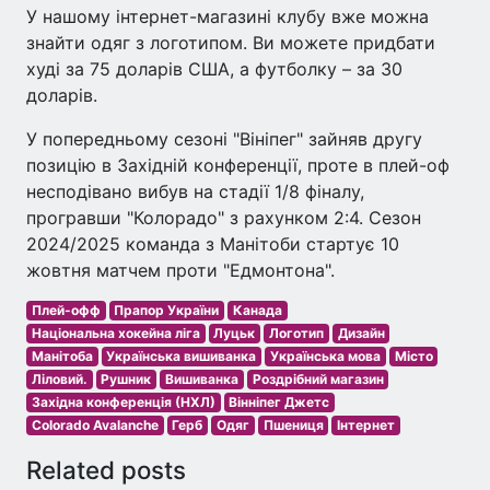
У нашому інтернет-магазині клубу вже можна
знайти одяг з логотипом. Ви можете придбати
худі за 75 доларів США, а футболку – за 30
доларів.
У попередньому сезоні "Вініпег" зайняв другу
позицію в Західній конференції, проте в плей-оф
несподівано вибув на стадії 1/8 фіналу,
програвши "Колорадо" з рахунком 2:4. Сезон
2024/2025 команда з Манітоби стартує 10
жовтня матчем проти "Едмонтона".
Плей-офф
Прапор України
Канада
Національна хокейна ліга
Луцьк
Логотип
Дизайн
Манітоба
Українська вишиванка
Українська мова
Місто
Ліловий.
Рушник
Вишиванка
Роздрібний магазин
Західна конференція (НХЛ)
Вінніпег Джетс
Colorado Avalanche
Герб
Одяг
Пшениця
Інтернет
Related posts