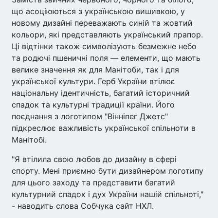
що асоціюються з українською вишивкою, у
новому дизайні переважають синій та жовтий
кольори, які представляють український прапор.
Ці відтінки також символізують безмежне небо
та родючі пшеничні поля — елементи, що мають
велике значення як для Манітоби, так і для
української культури. Герб України втілює
національну ідентичність, багатий історичний
спадок та культурні традиції країни. Його
поєднання з логотипом "Вінніпег Джетс"
підкреслює важливість української спільноти в
Манітобі.
"Я втілила свою любов до дизайну в сфері
спорту. Мені приємно бути дизайнером логотипу
для цього заходу та представити багатий
культурний спадок і дух України нашій спільноті,"
- наводить слова Собчука сайт НХЛ.