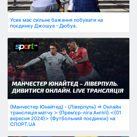
Усик має сильне бажання побувати на
поєдинку Джошуа - Дюбуа.
{Манчестер Юнайтед} - {Ліверпуль} ⇒ Онлайн
трансляція матчу ≻ {Прем'єр-ліга Англії} ≺{01
вересня 2024}≻ {Футбольний поєдинок} на
СПОРТ.UA