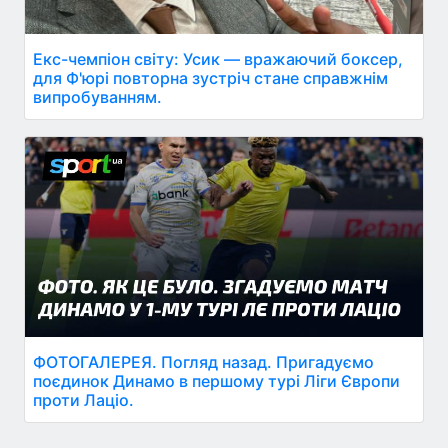
Екс-чемпіон світу: Усик — вражаючий боксер,
для Ф'юрі повторна зустріч стане справжнім
випробуванням.
ФОТОГАЛЕРЕЯ. Погляд назад. Пригадуємо
поєдинок Динамо в першому турі Ліги Європи
проти Лаціо.