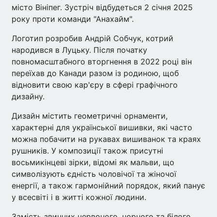
місто Вініпег. Зустріч відбудеться 2 січня 2025
року проти команди "Анахайм".
Логотип розробив Андрій Собчук, котрий
народився в Луцьку. Після початку
повномасштабного вторгнення в 2022 році він
переїхав до Канади разом із родиною, щоб
відновити свою кар'єру в сфері графічного
дизайну.
Дизайн містить геометричні орнаменти,
характерні для української вишивки, які часто
можна побачити на рукавах вишиванок та краях
рушників. У композиції також присутні
восьмикінцеві зірки, відомі як мальви, що
символізують єдність чоловічої та жіночої
енергії, а також гармонійний порядок, який панує
у всесвіті і в житті кожної людини.
Замість звичних червоного, чорного та білого,