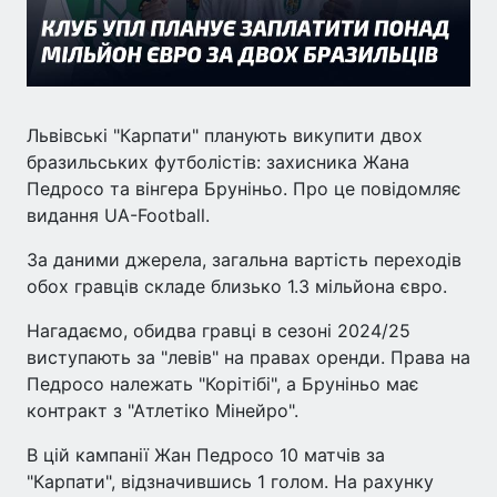
Львівські "Карпати" планують викупити двох
бразильських футболістів: захисника Жана
Педросо та вінгера Бруніньо. Про це повідомляє
видання UA-Football.
За даними джерела, загальна вартість переходів
обох гравців складе близько 1.3 мільйона євро.
Нагадаємо, обидва гравці в сезоні 2024/25
виступають за "левів" на правах оренди. Права на
Педросо належать "Корітібі", а Бруніньо має
контракт з "Атлетіко Мінейро".
В цій кампанії Жан Педросо 10 матчів за
"Карпати", відзначившись 1 голом. На рахунку