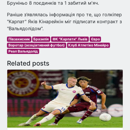
Бруніньо 8 поєдинків та 1 забитий м'яч.
Раніше з’являлась інформація про те, що голкіпер
"Карпат" Яків Кінарейкін міг підписати контракт з
"Вальядолідом".
Півзахисник
Бразилія
ФК "Карпати" Львів
Євро
Воротар (асоціативний футбол)
Клуб Атлетіко Мінейро
Реал Вальядолід
Related posts