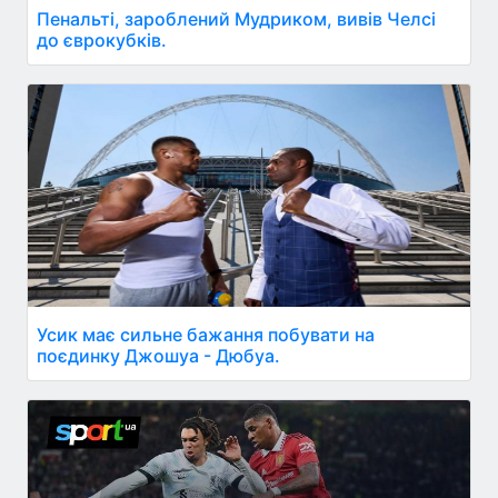
Пенальті, зароблений Мудриком, вивів Челсі
до єврокубків.
Усик має сильне бажання побувати на
поєдинку Джошуа - Дюбуа.