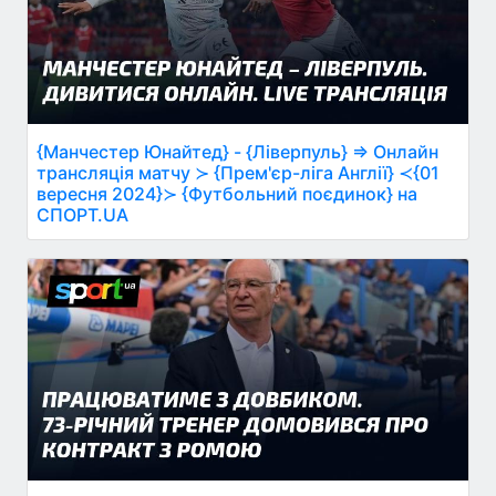
{Манчестер Юнайтед} - {Ліверпуль} ⇒ Онлайн
трансляція матчу ≻ {Прем'єр-ліга Англії} ≺{01
вересня 2024}≻ {Футбольний поєдинок} на
СПОРТ.UA