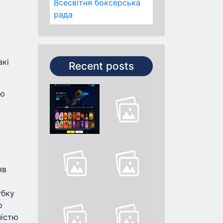
Всесвітня боксерська
рада
1
акі
Recent posts
ою
яв
убку
о
ністю