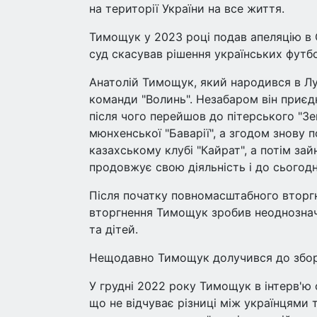
на території України на все життя.
Тимощук у 2023 році подав апеляцію в 
суд скасував рішення українських футбо
Анатолій Тимощук, який народився в Лу
команди "Волинь". Незабаром він приєд
після чого перейшов до пітерського "З
мюнхенської "Баварії", а згодом знову 
казахському клубі "Кайрат", а потім зай
продовжує свою діяльність і до сьогодн
Після початку повномасштабного вторг
вторгнення Тимощук зробив неоднозначн
та дітей.
Нещодавно Тимощук долучився до збору 
У грудні 2022 року Тимощук в інтерв'ю 
що не відчуває різниці між українцями т