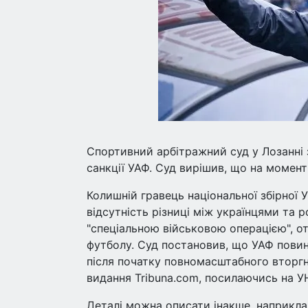
Спортивний арбітражний суд у Лозанні
санкції УАФ. Суд вирішив, що на момент
Колишній гравець національної збірної
відсутність різниці між українцями та р
"спеціальною військовою операцією", от
футболу. Суд постановив, що УАФ повин
після початку повномасштабного вторгн
видання Tribuna.com, посилаючись на У
Деталі можна описати інакше, наприклад