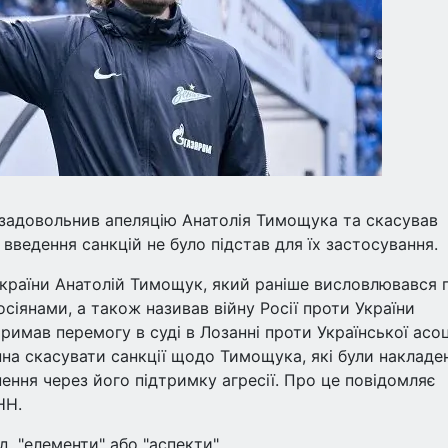
 задовольнив апеляцію Анатолія Тимощука та скасував
 введення санкцій не було підстав для їх застосування.
 України Анатолій Тимощук, який раніше висловлювався 
осіянами, а також називав війну Росії проти України
римав перемогу в суді в Лозанні проти Української асоц
на скасувати санкції щодо Тимощука, які були накладен
ення через його підтримку агресії. Про це повідомляє
НН.
, "елементи" або "аспекти".