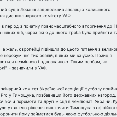
ний суд в Лозанні задовольнив апеляцію колишнього
ня дисциплінарного комітету УАФ.
 в період з початку повномасштабного вторгнення до 1
ніяких дій, через які б до нього треба було прийняти т
 На жаль, європейці підійшли до цього питання з велик
 нерозуміння тих реалій, в яких ми існуємо. Позиція
шається незмінною і однозначною. Таким особам, як
і", - зазначили в УАФ.
плінарний комітет Української асоціації футболу прийн
ю Pro у Тимощука, позбавивши його державних нагород,
ючаючи перемоги та другі місця в чемпіонаті України, К
було ухвалено рішення виключити Тимощука з офіційног
аборонити йому займатися будь-якою футбольною діяль