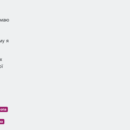
 маю
му я
х
ої
ропа
на