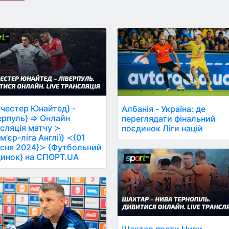
честер Юнайтед} -
Албанія - Україна: де
ерпуль} ⇒ Онлайн
переглядати фінальний
сляція матчу ≻
поєдинок Ліги націй
м'єр-ліга Англії} ≺{01
сня 2024}≻ {Футбольний
инок} на СПОРТ.UA