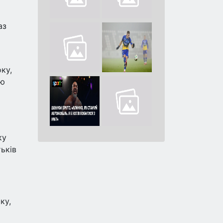
аз
ку,
ою
ку
ьків
ку,