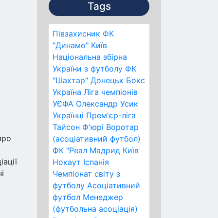
Tags
Півзахисник
ФК
"Динамо" Київ
Національна збірна
України з футболу
ФК
"Шахтар" Донецьк
Бокс
Україна
Ліга чемпіонів
УЄФА
Олександр Усик
Українці
Прем'єр-ліга
Тайсон Ф'юрі
Воротар
про
(асоціативний футбол)
ФК "Реал Мадрид
Київ
іації
Нокаут
Іспанія
і
Чемпіонат світу з
футболу
Асоціативний
футбол
Менеджер
(футбольна асоціація)