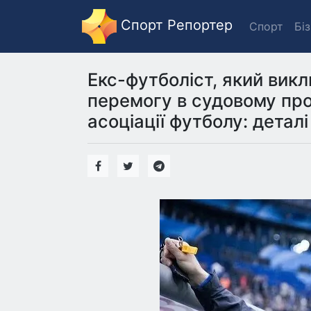
Спорт Репортер
Спорт
Бі
Екс-футболіст, який вик
перемогу в судовому проц
асоціації футболу: деталі