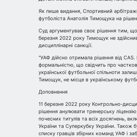
Як пише видання, Спортивний арбітраж
футболіста Анатолія Тимощука на рішен
Суд аргументував своє рішення тим, що
березня 2022 року Тимощук не здійснив 
дисциплінарні санкції.
"УАФ дійсно отримала рішення від CAS.
формальністю, що свідчить про часткове
української футбольної спільноти зали
Тимощук, не місце в українському футбол
Доповнення
11 березня 2022 року Контрольно-дисци
рішення анулювати тренерську ліцензі
почесних титулів та всіх досягнень, вкл
України та Суперкубку України. Також 
списку гравців збірних команд УАФ і з