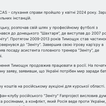
CAS - слухання справи пройшло у квітні 2024 року. Зар
льних інстанцій.
цьку, розпочав свій шлях у професійному футболі з
нався до донецького "Шахтаря", де виступав до 2007 ро
еніту". Протягом 2009-2013 років Тимощук став частин
повернувся до "Зеніту". Завершив свою ігрову кар'єру в
няв посаду асистента головного тренера "Зеніту", де
і.
нення Тимощук продовжив працювати в росії. На почат
у заяву, заявивши, що Україні потрібен мир заради бат
коштів на російському аукціоні для курської області.
фан-клубу російського "Зеніту" Fanproject висловив дум
а росіянами, а конфлікт, який Росія веде проти України,