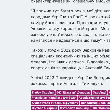
охарактеризував як "спеціальну військо
"Я прожив тут багато років, мої діти на
народами України та Росії. У нас схожий 
наміру його залишати. Ті, хто критикує 
України та яку користь я їй приніс. Мо
заперечую її. У кожного є своя точка зо
намагаюся не вдаватися в цю тему", - з
Також у грудні 2022 року Верховна Ра
спеціальних економічних та інших обмеж
федерації та інших держав". Відповідно
спортсменів та українець - Анатолій Т
У січні 2023 Президент України Володи
зокрема і проти Анатолія Тимощука.
Кубок України
ФК "Шахтар" Донецьк
Українці
Чемпіонат України з футболу
Асоціативний футбо
Суперкубок України з футболу
Володимир Зеленс
Футбол в Україні
Футболіст Асоціації
ФК "Волинь