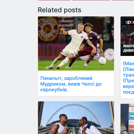
Related posts
{Ман
{Лів
тран
Пенальті, зароблений
{Пре
Мудриком, вивів Челсі до
вере
єврокубків.
поєд