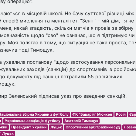
ву операцію".
вчаються в місцевій школі. Не бачу суттєвої різниці між
спосіб мислення та менталітет. "Зеніт" - мій дім, і я не
мене, нехай згадають, скільки матчів я провів за збірну
я мовчазність щодо "сво" не означає, що я підтримую чи
ру. Моя полягає в тому, що ситуація не така проста, то
азначив тоді Тимощук.
да ухвалила постанову "щодо застосування персональни
увальних заходів (санкцій) до спортсменів із російськ
 до документу під санкції потрапили 55 російських
имощук.
мир Зеленський підписав указ про введення санкцій,
Національна збірна України з футболу
ФК "Баварія" Мюнхен
Росія
Єв
л
Українська асоціація футболу
Анатолій Тимощук
ький
Президент України
Луцьк
Спортивний арбітражний суд
Лозан
" Луцьк