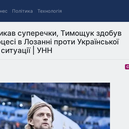
знес
Політика
Технологія
ликав суперечки, Тимощук здобув
есі в Лозанні проти Української
 ситуації | УНН
С