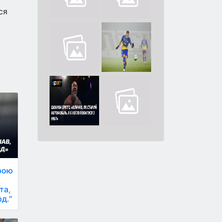
ся
рою
та,
д."