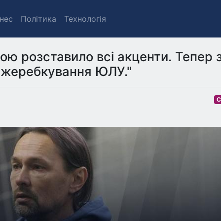
знес
Політика
Технологія
ю розставило всі акценти. Тепер 
а жеребкування ЮЛУ."
С