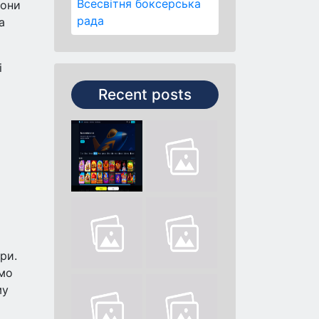
Всесвітня боксерська
Вони
рада
а
і
Recent posts
ри.
емо
му