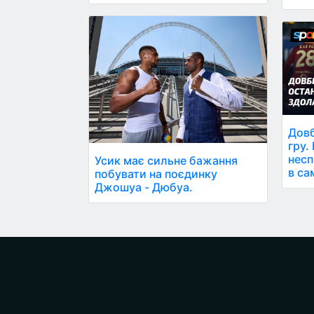
Довб
гру.
несп
Усик має сильне бажання
в са
побувати на поєдинку
Джошуа - Дюбуа.