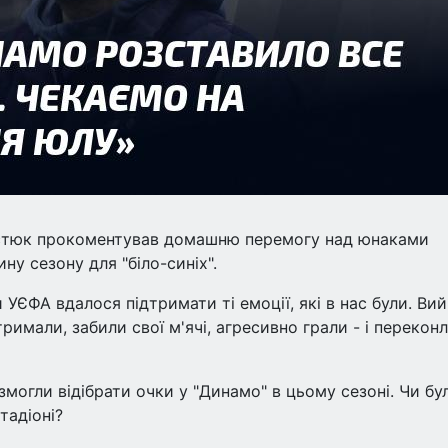
остюк прокоментував домашню перемогу над юнаками
ну сезону для "біло-синіх".
и УЄФА вдалося підтримати ті емоції, які в нас були. Ви
римали, забили свої м'ячі, агресивно грали - і перекон
 змогли відібрати очки у "Динамо" в цьому сезоні. Чи бу
тадіоні?