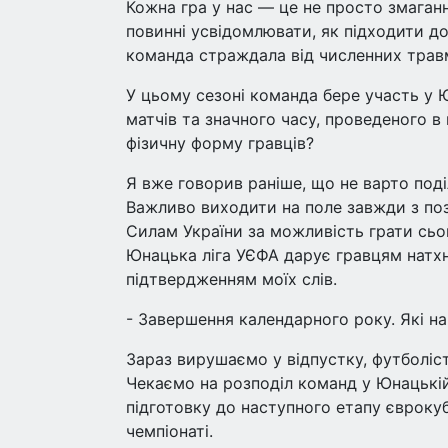
Кожна гра у нас — це не просто змагання
повинні усвідомлювати, як підходити до 
команда страждала від численних травм.
У цьому сезоні команда бере участь у Ю
матчів та значного часу, проведеного в
фізичну форму гравців?
Я вже говорив раніше, що не варто поді
Важливо виходити на поле завжди з по
Силам України за можливість грати сьог
Юнацька ліга УЄФА дарує гравцям натхне
підтвердженням моїх слів.
- Завершення календарного року. Які н
Зараз вирушаємо у відпустку, футболіс
Чекаємо на розподіл команд у Юнацькій 
підготовку до наступного етапу євроку
чемпіонаті.