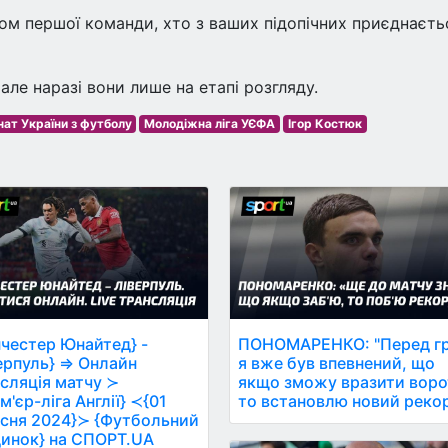
ом першої команди, хто з ваших підопічних приєднаєть
 але наразі вони лише на етапі розгляду.
нат України з футболу
Молодіжна ліга УЄФА
Ігор Костюк
честер Юнайтед} -
ПОНОМАРЕНКО: "Перед г
ерпуль} ⇒ Онлайн
я вже був впевнений, що
сляція матчу ≻
якщо зможу вразити воро
м'єр-ліга Англії} ≺{01
то встановлю новий рекор
сня 2024}≻ {Футбольний
инок} на СПОРТ.UA