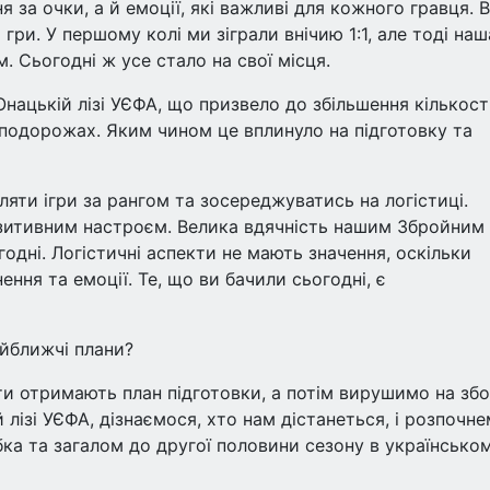
 за очки, а й емоції, які важливі для кожного гравця. 
гри. У першому колі ми зіграли внічию 1:1, але тоді наш
 Сьогодні ж усе стало на свої місця.
нацькій лізі УЄФА, що призвело до збільшення кількост
 подорожах. Яким чином це вплинуло на підготовку та
ляти ігри за рангом та зосереджуватись на логістиці.
зитивним настроєм. Велика вдячність нашим Збройним
одні. Логістичні аспекти не мають значення, оскільки
ння та емоції. Те, що ви бачили сьогодні, є
айближчі плани?
ти отримають план підготовки, а потім вирушимо на збо
лізі УЄФА, дізнаємося, хто нам дістанеться, і розпочн
бка та загалом до другої половини сезону в українсько