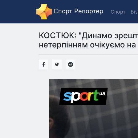
Спорт Репортер
Спорт
Бі
КОСТЮК: "Динамо зрешто
нетерпінням очікуємо н