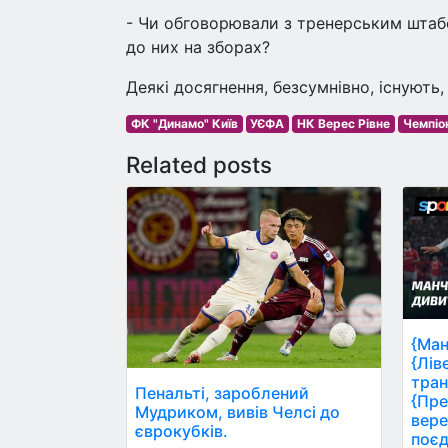
- Чи обговорювали з тренерським штаб
до них на зборах?
Деякі досягнення, безсумнівно, існують,
ФК "Динамо" Київ
УЄФА
НК Верес Рівне
Чемпіо
Related posts
{Ман
{Лів
тран
Пенальті, зароблений
{Пре
Мудриком, вивів Челсі до
вере
єврокубків.
поєд