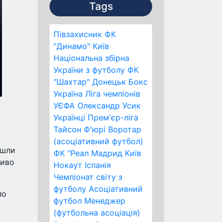
Tags
Півзахисник
ФК
"Динамо" Київ
Національна збірна
України з футболу
ФК
"Шахтар" Донецьк
Бокс
Україна
Ліга чемпіонів
УЄФА
Олександр Усик
Українці
Прем'єр-ліга
Тайсон Ф'юрі
Воротар
(асоціативний футбол)
йшли
ФК "Реал Мадрид
Київ
ливо
Нокаут
Іспанія
Чемпіонат світу з
футболу
Асоціативний
ло
футбол
Менеджер
(футбольна асоціація)