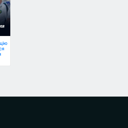
цію
ся
я