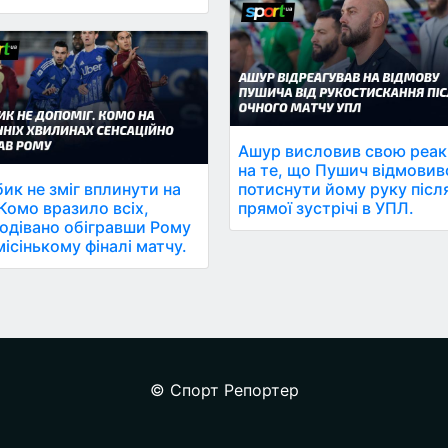
Ашур висловив свою реак
на те, що Пушич відмовив
ик не зміг вплинути на
потиснути йому руку післ
 Комо вразило всіх,
прямої зустрічі в УПЛ.
одівано обігравши Рому
місінькому фіналі матчу.
© Спорт Репортер