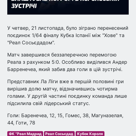
У четвер, 21 листопада, було зіграно перенесений
поєдинок 1/64 фіналу Кубка Іспанії між "Хове" та
"Реал Сосьєдадом".
Матч завершився беззаперечною перемогою
Реала з рахунком 5:0. Особливо виділився Андер
Барренечеа, який забив два голи в цій зустрічі.
Представник Ла Ліги вже в першій половині гри
вирішив долю матчу, відзначившись чотирма
голами. У другій частині поєдинку команда лише
підсилила свій лідерський статус.
Голи: Баренечеа, 12, 15, Гомес, 38, Магуназелая,
44, Готи, 78
ФК "Реал Мадрид
Реал Сосьєдад
Кубок Короля