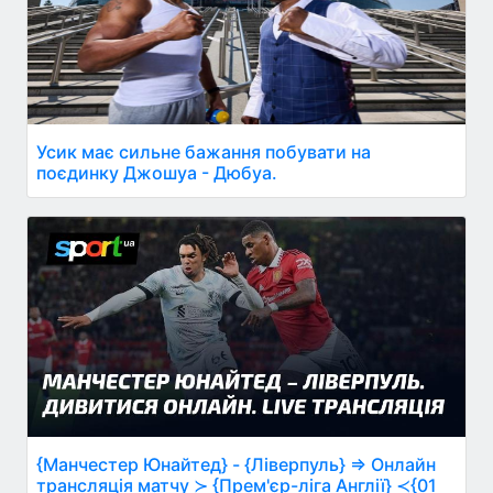
Усик має сильне бажання побувати на
поєдинку Джошуа - Дюбуа.
{Манчестер Юнайтед} - {Ліверпуль} ⇒ Онлайн
трансляція матчу ≻ {Прем'єр-ліга Англії} ≺{01