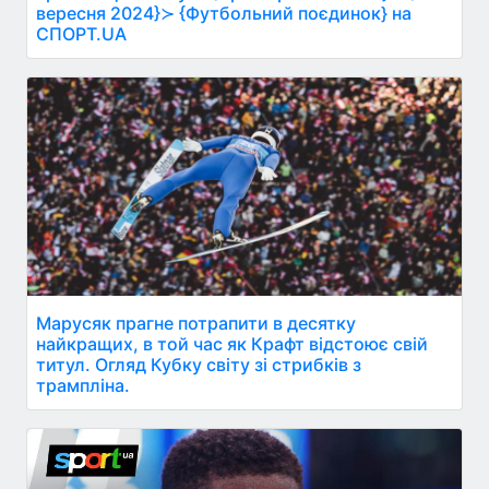
вересня 2024}≻ {Футбольний поєдинок} на
СПОРТ.UA
Марусяк прагне потрапити в десятку
найкращих, в той час як Крафт відстоює свій
титул. Огляд Кубку світу зі стрибків з
трампліна.