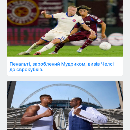
Пенальті, зароблений Мудриком, вивів Челсі
до єврокубків.