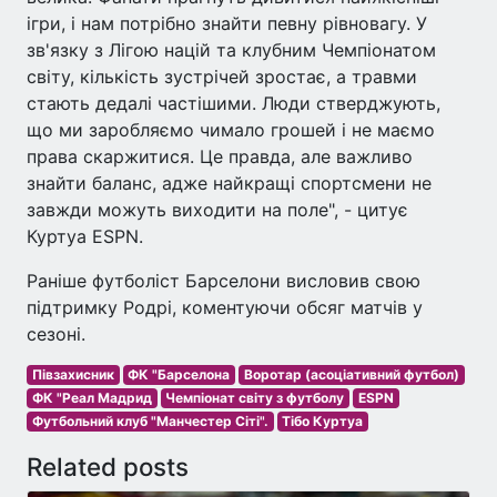
ігри, і нам потрібно знайти певну рівновагу. У
зв'язку з Лігою націй та клубним Чемпіонатом
світу, кількість зустрічей зростає, а травми
стають дедалі частішими. Люди стверджують,
що ми заробляємо чимало грошей і не маємо
права скаржитися. Це правда, але важливо
знайти баланс, адже найкращі спортсмени не
завжди можуть виходити на поле", - цитує
Куртуа ESPN.
Раніше футболіст Барселони висловив свою
підтримку Родрі, коментуючи обсяг матчів у
сезоні.
Півзахисник
ФК "Барселона
Воротар (асоціативний футбол)
ФК "Реал Мадрид
Чемпіонат світу з футболу
ESPN
Футбольний клуб "Манчестер Сіті".
Тібо Куртуа
Related posts