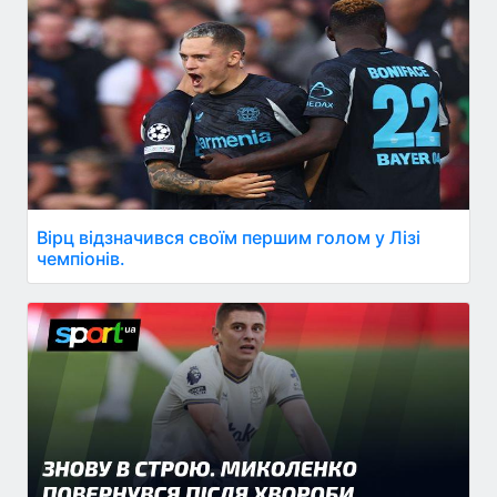
Вірц відзначився своїм першим голом у Лізі
чемпіонів.