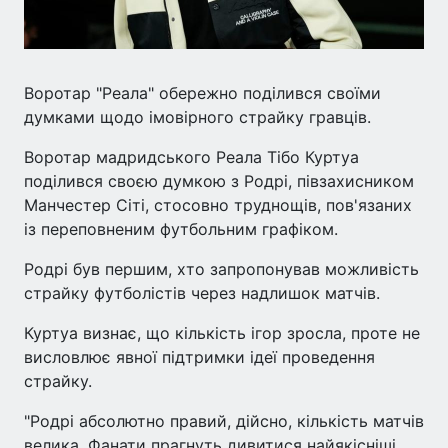
Воротар "Реала" обережно поділився своїми
думками щодо імовірного страйку гравців.
Воротар мадридського Реала Тібо Куртуа
поділився своєю думкою з Родрі, півзахисником
Манчестер Сіті, стосовно труднощів, пов'язаних
із переповненим футбольним графіком.
Родрі був першим, хто запропонував можливість
страйку футболістів через надлишок матчів.
Куртуа визнає, що кількість ігор зросла, проте не
висловлює явної підтримки ідеї проведення
страйку.
"Родрі абсолютно правий, дійсно, кількість матчів
велика. Фанати прагнуть дивитися найякісніші