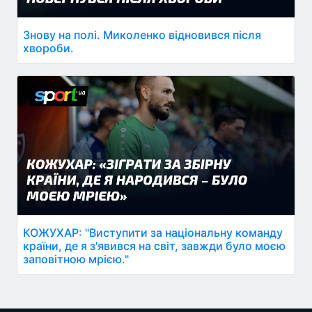
Знову на полі. Миколенко відновився після
хвороби.
КОЖУХАР: "Виступити за національну команду
країни, де я з'явився на світ, завжди було моєю
заповітною мрією."