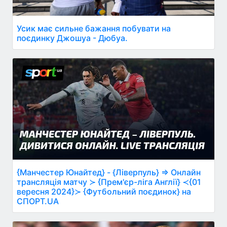
Усик має сильне бажання побувати на
поєдинку Джошуа - Дюбуа.
{Манчестер Юнайтед} - {Ліверпуль} ⇒ Онлайн
трансляція матчу ≻ {Прем'єр-ліга Англії} ≺{01
вересня 2024}≻ {Футбольний поєдинок} на
СПОРТ.UA