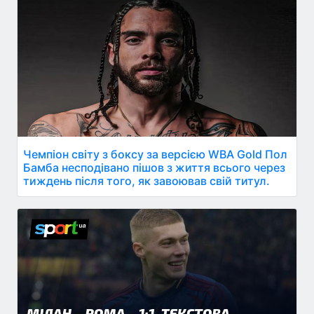
Чемпіон світу з боксу за версією WBA Gold Пол
Бамба несподівано пішов з життя всього через
тиждень після того, як завоював свій титул.