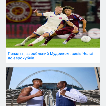
Пенальті, зароблений Мудриком, вивів Челсі
до єврокубків.