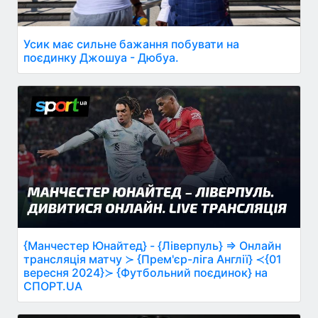
Усик має сильне бажання побувати на
поєдинку Джошуа - Дюбуа.
{Манчестер Юнайтед} - {Ліверпуль} ⇒ Онлайн
трансляція матчу ≻ {Прем'єр-ліга Англії} ≺{01
вересня 2024}≻ {Футбольний поєдинок} на
СПОРТ.UA