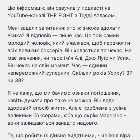
Цю інформацію він озвучив у подкасті на
YouTube-каналі THE FIGHT з Тедді Атласом.
Мені задали запитання: хто ж зможе здолати
Усика? Я відповів — лише час. Це той самий
молодий чоловік, який з’являвся, щоб перемогти
всіх великих боксерів. Він ховається та чекає. Не
має значення, чи твоє ім'я Алі, Джо Луїс чи Усик.
Він чекає на свій момент. Час — єдиний
непереможний суперник. Скільки років Усику? 37
чи 38?
Я не кажу, що ми бачимо ознаки погіршення,
навіть думати про таке не можна. Він веде
здоровий спосіб життя. Але є проблема з усіма
великими боксерами, хіба що окрім Марчіано -
вони залишаються занадто надовго.
Те, що робить їх дійсно видатними, - це їхня віра