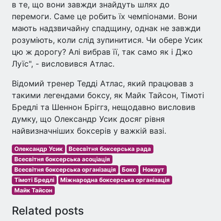
в те, що вони завжди знайдуть шлях до
перемоги. Саме це робить їх чемпіонами. Вони
мають надзвичайну спадщину, однак не завжди
розуміють, коли слід зупинитися. Чи обере Усик
цю ж дорогу? Алі вибрав її, так само як і Джо
Луїс", - висловився Атлас.
Відомий тренер Тедді Атлас, який працював з
такими легендами боксу, як Майк Тайсон, Тімоті
Бредлі та Шеннон Бріггз, нещодавно висловив
думку, що Олександр Усик досяг рівня
найвизначніших боксерів у важкій вазі.
Олександр Усик
Всесвітня боксерська рада
Всесвітня боксерська асоціація
Всесвітня боксерська організація
Бокс
Нокаут
Тімоті Бредлі
Міжнародна боксерська організація
Майк Тайсон
Related posts